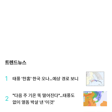
트렌드뉴스
1
태풍 '찬홈' 한국 오나…예상 경로 보니
"다음 주 기온 뚝 떨어진다"…태풍도
2
없이 열돔 박살 낸 '이것'