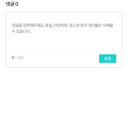
댓글
0
0
/ 300
등록