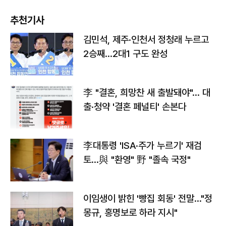
추천기사
김민석, 제주·인천서 정청래 누르고
2승째…2대1 구도 완성
李 "결혼, 희망찬 새 출발돼야"… 대
출·청약 '결혼 페널티' 손본다
李대통령 'ISA·주가 누르기' 재검
토…與 "환영" 野 "졸속 국정"
이임생이 밝힌 '빵집 회동' 전말…"정
몽규, 홍명보로 하라 지시"