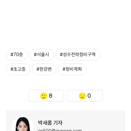
#70층
#서울시
#성수전략정비구역
#초고층
#한강변
#정비계획
8
0
박새롬 기자
sp500@ajunews.com