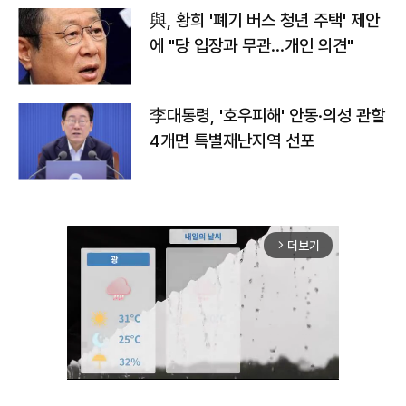
與, 황희 '폐기 버스 청년 주택' 제안
에 "당 입장과 무관…개인 의견"
李대통령, '호우피해' 안동·의성 관할
4개면 특별재난지역 선포
더보기
arrow_forward_ios