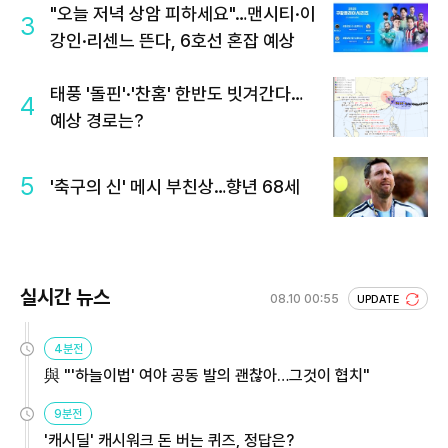
"오늘 저녁 상암 피하세요"…맨시티·이
3
강인·리센느 뜬다, 6호선 혼잡 예상
태풍 '돌핀'·'찬홈' 한반도 빗겨간다…
4
예상 경로는?
5
'축구의 신' 메시 부친상…향년 68세
실시간 뉴스
08.10 00:55
UPDATE
4분전
與 "'하늘이법' 여야 공동 발의 괜찮아…그것이 협치"
9분전
'캐시딜' 캐시워크 돈 버는 퀴즈, 정답은?