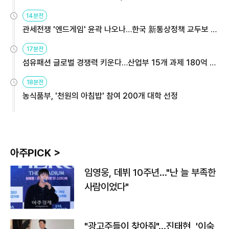
14분전
관세전쟁 '엔드게임' 윤곽 나오나…한국 新통상정책 교두보 활
용해야
17분전
섬유패션 글로벌 경쟁력 키운다…산업부 15개 과제 180억 지
원
18분전
농식품부, '천원의 아침밥' 참여 200개 대학 선정
아주PICK >
임영웅, 데뷔 10주년…"난 늘 부족한
사람이었다"
"광고주들이 찾아줘"…진태현, '이숙