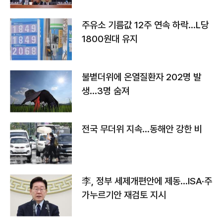
주유소 기름값 12주 연속 하락…L당
1800원대 유지
불볕더위에 온열질환자 202명 발
생…3명 숨져
전국 무더위 지속…동해안 강한 비
李, 정부 세제개편안에 제동…ISA·주
가누르기안 재검토 지시