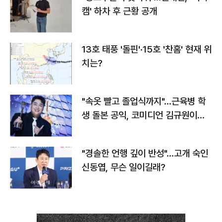
캠' 하차 후 근황 공개
13호 태풍 '돌핀'·15호 '찬홈' 현재 위
치는?
"속옷 빨고 졸업식까지"…근육병 학
생 돌본 공익, 코미디언 김규원이었
다
"경솔한 언행 깊이 반성"…고개 숙인
신동엽, 무슨 일이길래?