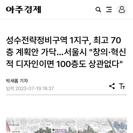
로
아
그
검
전
주
인
색
체
경
메
제
뉴
성수전략정비구역 1지구, 최고 70
층 계획안 가닥…서울시 "창의·혁신
적 디자인이면 100층도 상관없다"
박새롬 기자
공
텍
입력 2023-07-19 18:37
유
스
트
크
기