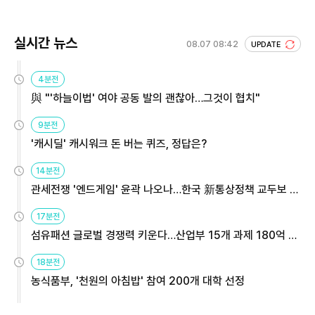
실시간 뉴스
08.07 08:42
UPDATE
4분전
與 "'하늘이법' 여야 공동 발의 괜찮아…그것이 협치"
9분전
'캐시딜' 캐시워크 돈 버는 퀴즈, 정답은?
14분전
관세전쟁 '엔드게임' 윤곽 나오나…한국 新통상정책 교두보 활
용해야
17분전
섬유패션 글로벌 경쟁력 키운다…산업부 15개 과제 180억 지
원
18분전
농식품부, '천원의 아침밥' 참여 200개 대학 선정