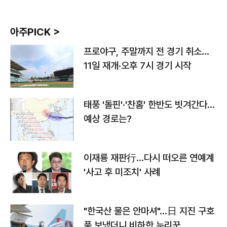
아주PICK >
프로야구, 주말까지 전 경기 취소…
11일 재개·오후 7시 경기 시작
태풍 '돌핀'·'찬홈' 한반도 빗겨간다…
예상 경로는?
이재룡 재판行…다시 떠오른 연예계
'사고 후 미조치' 사례
"한국산 물은 안마셔"…日 지진 구호
품 보냈더니 비하한 누리꾼