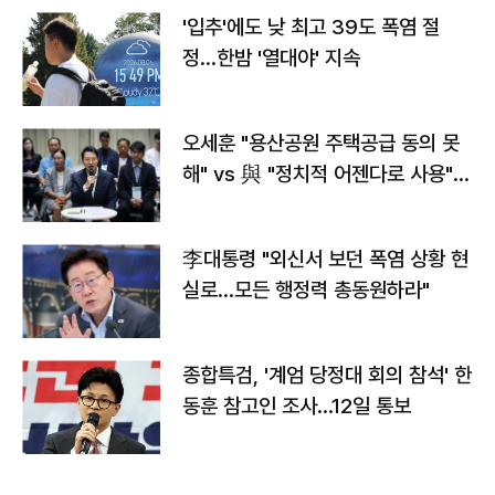
'입추'에도 낮 최고 39도 폭염 절
정…한밤 '열대야' 지속
오세훈 "용산공원 주택공급 동의 못
해" vs 與 "정치적 어젠다로 사용"
맞불
李대통령 "외신서 보던 폭염 상황 현
실로…모든 행정력 총동원하라"
종합특검, '계엄 당정대 회의 참석' 한
동훈 참고인 조사...12일 통보