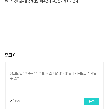
©'5개국어 글로벌 경제신문' 아주경제. 무단전재·재배포 금지
댓글
0
0
/ 300
등록