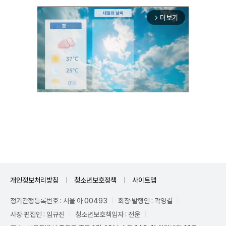
더보기
arrow_forward_ios
Unmute
개인정보처리방침
청소년보호정책
사이트맵
정기간행등록번호 : 서울 아 00493
회장·발행인 : 곽영길
사장·편집인 : 임규진
청소년보호책임자 : 전운