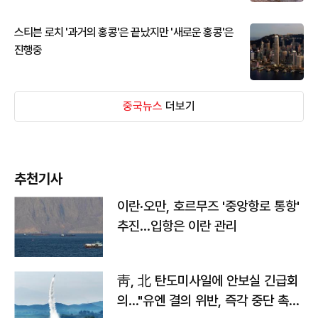
스티븐 로치 '과거의 홍콩'은 끝났지만 '새로운 홍콩'은
진행중
중국뉴스
더보기
추천기사
이란·오만, 호르무즈 '중앙항로 통항'
추진…입항은 이란 관리
靑, 北 탄도미사일에 안보실 긴급회
의…"유엔 결의 위반, 즉각 중단 촉