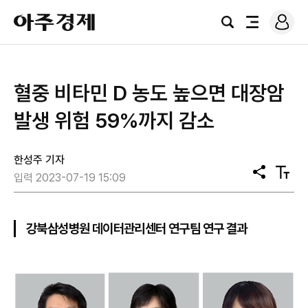
로
아
그
검
전
주
인
색
체
경
메
제
뉴
혈중 비타민 D 농도 높으면 대장암
발생 위험 59%까지 감소
한성주 기자
공
텍
입력 2023-07-19 15:09
유
스
트
크
기
강북삼성병원 데이터관리센터 연구팀 연구 결과