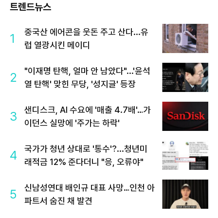
트렌드뉴스
중국산 에어콘을 웃돈 주고 산다...유
1
럽 열광시킨 메이디
"이재명 탄핵, 얼마 안 남았다"...'윤석
2
열 탄핵' 맞힌 무당, '성지글' 등장
샌디스크, AI 수요에 '매출 4.7배'…가
3
이던스 실망에 '주가는 하락'
국가가 청년 상대로 '통수'?...청년미
4
래적금 12% 준다더니 "응, 오류야"
신남성연대 배인규 대표 사망…인천 아
5
파트서 숨진 채 발견