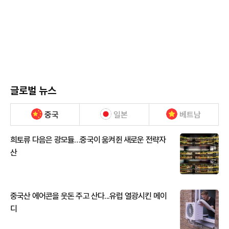
글로벌 뉴스
중국
일본
베트남
희토류 다음은 광모듈…중국이 움켜쥔 새로운 전략자
산
중국산 에어콘을 웃돈 주고 산다...유럽 열광시킨 메이
디