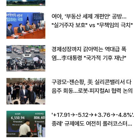
구"
여야, '부동산 세제 개편안' 공방…
"실거주자 보호" vs "무책임의 극치"
경제성장까지 갉아먹는 역대급 폭
염…李대통령 "국가적 기후 재난"
구광모-젠슨황, 美 실리콘밸리서 다
음주 회동…로봇·피지컬AI 협력 논의
'+17.91→-5.12→+3.76→-4.8%'…'
종레' 규제에도 여전히 롤러코스터
타는 코스피