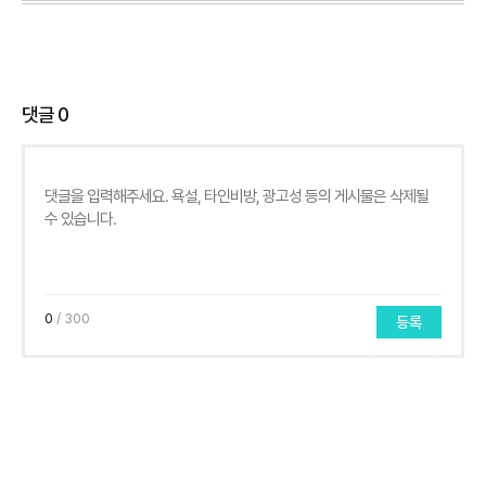
댓글
0
0
/ 300
등록