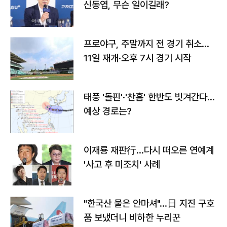
신동엽, 무슨 일이길래?
프로야구, 주말까지 전 경기 취소…
11일 재개·오후 7시 경기 시작
태풍 '돌핀'·'찬홈' 한반도 빗겨간다…
예상 경로는?
이재룡 재판行…다시 떠오른 연예계
'사고 후 미조치' 사례
"한국산 물은 안마셔"…日 지진 구호
품 보냈더니 비하한 누리꾼