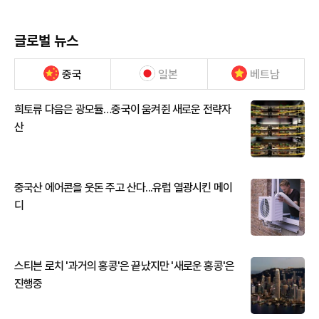
글로벌 뉴스
중국
일본
베트남
희토류 다음은 광모듈…중국이 움켜쥔 새로운 전략자
산
중국산 에어콘을 웃돈 주고 산다...유럽 열광시킨 메이
디
스티븐 로치 '과거의 홍콩'은 끝났지만 '새로운 홍콩'은
진행중