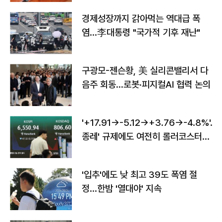
경제성장까지 갉아먹는 역대급 폭
염…李대통령 "국가적 기후 재난"
구광모-젠슨황, 美 실리콘밸리서 다
음주 회동…로봇·피지컬AI 협력 논의
'+17.91→-5.12→+3.76→-4.8%'…'
종레' 규제에도 여전히 롤러코스터
타는 코스피
'입추'에도 낮 최고 39도 폭염 절
정…한밤 '열대야' 지속