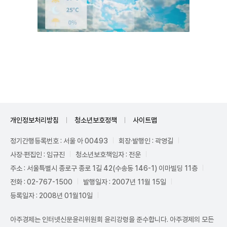
Unmute
개인정보처리방침
청소년보호정책
사이트맵
정기간행등록번호 : 서울 아 00493
회장·발행인 : 곽영길
사장·편집인 : 임규진
청소년보호책임자 : 전운
주소 : 서울특별시 종로구 종로 1길 42(수송동 146-1) 이마빌딩 11층
전화 : 02-767-1500
발행일자 : 2007년 11월 15일
등록일자 : 2008년 01월10일
아주경제는 인터넷신문윤리위원회 윤리강령을 준수합니다. 아주경제의 모든