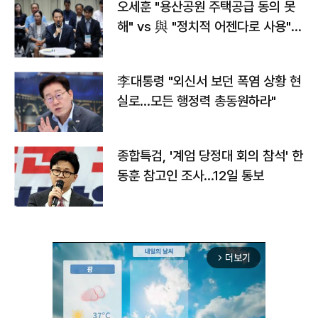
오세훈 "용산공원 주택공급 동의 못
해" vs 與 "정치적 어젠다로 사용"
맞불
李대통령 "외신서 보던 폭염 상황 현
실로…모든 행정력 총동원하라"
종합특검, '계엄 당정대 회의 참석' 한
동훈 참고인 조사...12일 통보
더보기
arrow_forward_ios