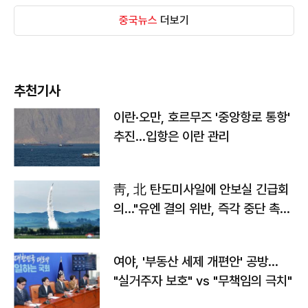
중국뉴스
더보기
추천기사
이란·오만, 호르무즈 '중앙항로 통항'
추진…입항은 이란 관리
靑, 北 탄도미사일에 안보실 긴급회
의…"유엔 결의 위반, 즉각 중단 촉
구"
여야, '부동산 세제 개편안' 공방…
"실거주자 보호" vs "무책임의 극치"