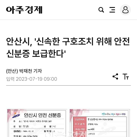
로
아
그
검
전
주
인
색
체
경
메
제
뉴
안산시, '신속한 구호조치 위해 안전
신분증 보급한다'
(안산) 박재천 기자
공
텍
입력 2023-07-19 09:00
유
스
트
크
기