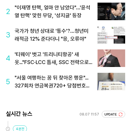
"이재명 탄핵, 얼마 안 남았다"...'윤석
2
열 탄핵' 맞힌 무당, '성지글' 등장
국가가 청년 상대로 '통수'?...청년미
3
래적금 12% 준다더니 "응, 오류야"
'티웨이' 벗고 '트리니티항공' 새
4
옷…"FSC·LCC 틈새, SSC 전략으로
공략"
"서울 여행하는 꿈 뒤 찾아온 행운"…
5
327회차 연금복권720+ 당첨번호조
회 주목
실시간 뉴스
08.07 11:57
UPDATE
4분전