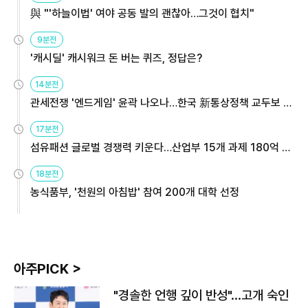
與 "'하늘이법' 여야 공동 발의 괜찮아…그것이 협치"
9분전
'캐시딜' 캐시워크 돈 버는 퀴즈, 정답은?
14분전
관세전쟁 '엔드게임' 윤곽 나오나…한국 新통상정책 교두보 활
용해야
17분전
섬유패션 글로벌 경쟁력 키운다…산업부 15개 과제 180억 지
원
18분전
농식품부, '천원의 아침밥' 참여 200개 대학 선정
아주PICK >
"경솔한 언행 깊이 반성"…고개 숙인