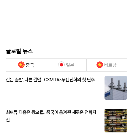
글로벌 뉴스
중국
일본
베트남
같은 출발, 다른 결말...CXMT와 푸젠진화의 첫 단추
희토류 다음은 광모듈…중국이 움켜쥔 새로운 전략자
산