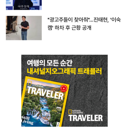
"광고주들이 찾아줘"…진태현, '이숙
캠' 하차 후 근황 공개