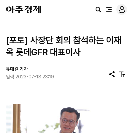
로
아
그
검
전
주
인
색
체
경
메
제
뉴
[포토] 사장단 회의 참석하는 ​이재
옥 롯데GFR 대표이사
유대길 기자
공
텍
입력 2023-07-18 23:19
유
스
트
크
기