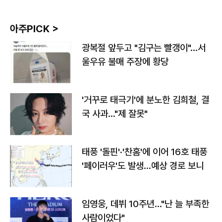
아주PICK >
광복절 앞두고 "김구는 빨갱이"…서
울우유 불매 주장에 황당
'거꾸로 태극기'에 분노한 김희철, 결
국 사과…"제 잘못"
태풍 '돌핀'·'찬홈'에 이어 16호 태풍
'페이러우'도 발생…예상 경로 보니
임영웅, 데뷔 10주년…"난 늘 부족한
사람이었다"