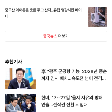
중국산 에어콘을 웃돈 주고 산다...유럽 열광시킨 메이
디
중국뉴스
더보기
추천기사
李 "광주 군공항 기능, 2028년 중순
까지 임시 배치…속도전 넘어 전격
전"
한미, 17∼27일 '을지 자유의 방패'
연습…전작권 전환 시험대