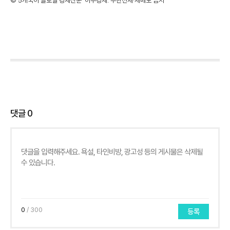
©'5개국어 글로벌 경제신문' 아주경제. 무단전재·재배포 금지
댓글
0
0
/ 300
등록