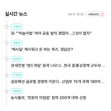
실시간 뉴스
08.10 18:32
UPDATE
4분전
與 "'하늘이법' 여야 공동 발의 괜찮아…그것이 협치"
9분전
'캐시딜' 캐시워크 돈 버는 퀴즈, 정답은?
14분전
관세전쟁 '엔드게임' 윤곽 나오나…한국 新통상정책 교두보 활
용해야
17분전
섬유패션 글로벌 경쟁력 키운다…산업부 15개 과제 180억 지
원
18분전
농식품부, '천원의 아침밥' 참여 200개 대학 선정