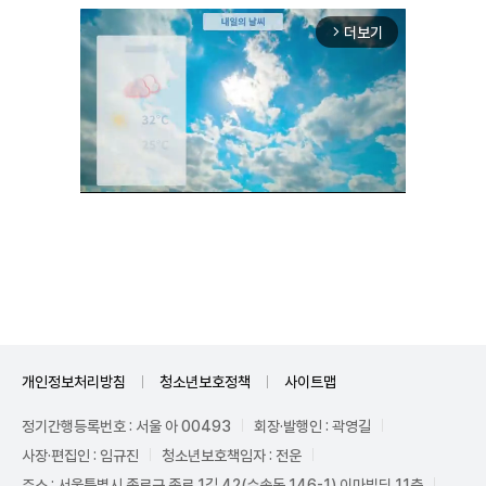
더보기
arrow_forward_ios
Unmute
개인정보처리방침
청소년보호정책
사이트맵
정기간행등록번호 : 서울 아 00493
회장·발행인 : 곽영길
사장·편집인 : 임규진
청소년보호책임자 : 전운
주소 : 서울특별시 종로구 종로 1길 42(수송동 146-1) 이마빌딩 11층