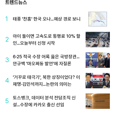
트렌드뉴스
1
태풍 '찬홈' 한국 오나…예상 경로 보니
아이 둘이면 고속도로 통행료 10% 할
2
인…오늘부터 신청 시작
6·25 적국 수장 어록 읊은 국방장관…
3
안규백 '마오쩌둥 발언'에 자질론
'거꾸로 태극기', 북한 상징이었다? 이
4
재명·김민석까지…논란의 의미는
토스뱅크, 데이터 분석 전담조직 신
5
설…수장에 카카오 출신 선임