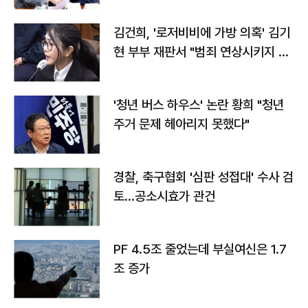
김건희, '로저비비에 가방 의혹' 김기
현 부부 재판서 "범죄 연상시키지 말
라"
'청년 버스 하우스' 논란 황희 "청년
주거 문제 헤아리지 못했다"
경찰, 축구협회 '심판 성접대' 수사 검
토…공소시효가 관건
PF 4.5조 줄었는데 부실여신은 1.7
조 증가