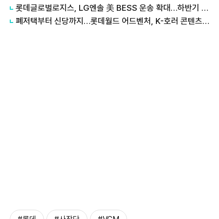
롯데글로벌로지스, LG엔솔 美 BESS 운송 확대…하반기 물량 3배로
폐저택부터 신당까지…롯데월드 어드벤처, K-호러 콘텐츠 세분화로 차별화