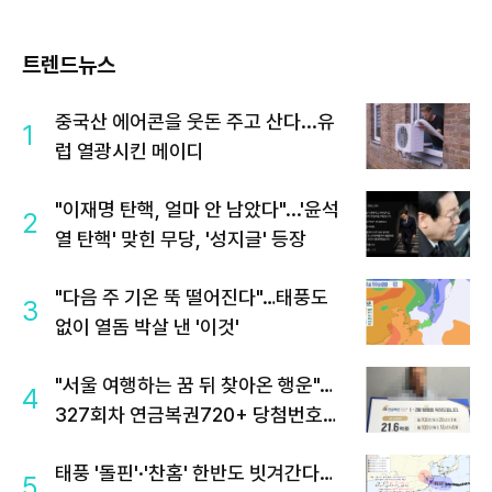
트렌드뉴스
중국산 에어콘을 웃돈 주고 산다...유
1
럽 열광시킨 메이디
"이재명 탄핵, 얼마 안 남았다"...'윤석
2
열 탄핵' 맞힌 무당, '성지글' 등장
"다음 주 기온 뚝 떨어진다"…태풍도
3
없이 열돔 박살 낸 '이것'
"서울 여행하는 꿈 뒤 찾아온 행운"…
4
327회차 연금복권720+ 당첨번호조
회 주목
태풍 '돌핀'·'찬홈' 한반도 빗겨간다…
5