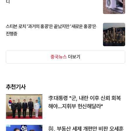
디
스티븐 로치 '과거의 홍콩'은 끝났지만 '새로운 홍콩'은
진행중
중국뉴스
더보기
추천기사
李대통령 "군, 내란 이후 신뢰 회복
해야…지휘부 헌신해달라"
與, 부동산 세제 개편안 비판 오세훈