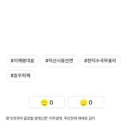
#이재명대표
#익산시용안면
#한덕수국무총리
#호우피해
0
0
©'5개국어 글로벌 경제신문' 아주경제. 무단전재·재배포 금지