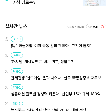
예상 경로는?
실시간 뉴스
08.07 16:18
UPDATE
4분전
與 "'하늘이법' 여야 공동 발의 괜찮아…그것이 협치"
9분전
'캐시딜' 캐시워크 돈 버는 퀴즈, 정답은?
14분전
관세전쟁 '엔드게임' 윤곽 나오나…한국 新통상정책 교두보 활
용해야
17분전
섬유패션 글로벌 경쟁력 키운다…산업부 15개 과제 180억 지
원
18분전
농식품부, '천원의 아침밥' 참여 200개 대학 선정