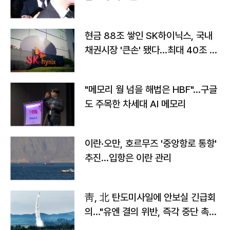
현금 88조 쌓인 SK하이닉스, 국내
채권시장 '큰손' 됐다…최대 40조 투
자
"메모리 월 넘을 해법은 HBF"…구글
도 주목한 차세대 AI 메모리
이란·오만, 호르무즈 '중앙항로 통항'
추진…입항은 이란 관리
靑, 北 탄도미사일에 안보실 긴급회
의…"유엔 결의 위반, 즉각 중단 촉
구"