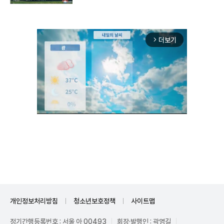
더보기
arrow_forward_ios
Unmute
개인정보처리방침
청소년보호정책
사이트맵
정기간행등록번호 : 서울 아 00493
회장·발행인 : 곽영길