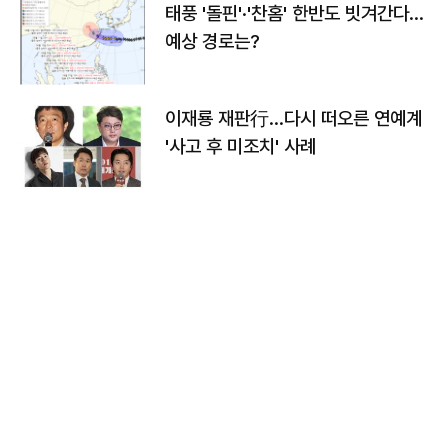
태풍 '돌핀'·'찬홈' 한반도 빗겨간다…
예상 경로는?
이재룡 재판行…다시 떠오른 연예계
'사고 후 미조치' 사례