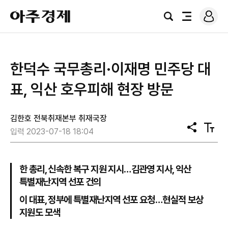
로
아
그
검
전
주
인
색
체
경
메
제
뉴
한덕수 국무총리·이재명 민주당 대
표, 익산 호우피해 현장 방문
김한호 전북취재본부 취재국장
공
텍
입력 2023-07-18 18:04
유
스
트
크
기
한 총리, 신속한 복구 지원 지시…김관영 지사, 익산
특별재난지역 선포 건의
이 대표, 정부에 특별재난지역 선포 요청…현실적 보상
지원도 모색