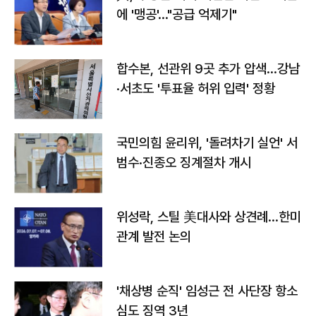
에 '맹공'…"공급 억제기"
합수본, 선관위 9곳 추가 압색…강남
·서초도 '투표율 허위 입력' 정황
국민의힘 윤리위, '돌려차기 실언' 서
범수·진종오 징계절차 개시
위성락, 스틸 美대사와 상견례…한미
관계 발전 논의
'채상병 순직' 임성근 전 사단장 항소
심도 징역 3년