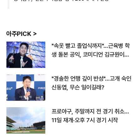
아주PICK >
"속옷 빨고 졸업식까지"…근육병 학
생 돌본 공익, 코미디언 김규원이었
다
"경솔한 언행 깊이 반성"…고개 숙인
신동엽, 무슨 일이길래?
프로야구, 주말까지 전 경기 취소…
11일 재개·오후 7시 경기 시작