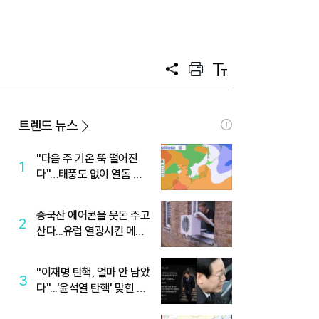
공
프
텍
유
린
스
트
트
크
기
트렌드 뉴스
"다음 주 기온 뚝 떨어진
1
다"…태풍도 없이 열돔 박
살 낸 '이것'
중국산 에어콘을 웃돈 주고
2
산다...유럽 열광시킨 메이
디
"이재명 탄핵, 얼마 안 남았
3
다"...'윤석열 탄핵' 맞힌 무
당, '성지글' 등장