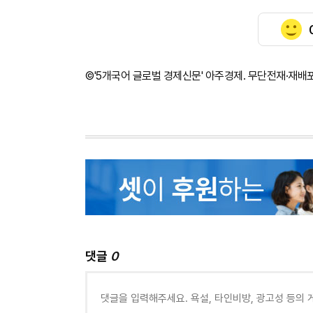
©'5개국어 글로벌 경제신문' 아주경제. 무단전재·재배
댓글
0