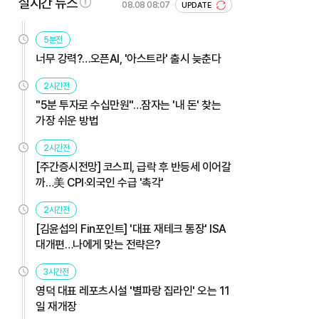
실시간 뉴스
08.08 08:07
UPDATE
5분전
너무 강력?…오픈AI, '아스트라' 출시 늦춘다
2시간전
"5분 투자로 수십만원"…잠자는 '내 돈' 찾는
가장 쉬운 방법
2시간전
[주간증시전망] 코스피, 급락 후 반등세 이어갈
까…美 CPI·외국인 수급 '촉각'
2시간전
[김윤섭의 Fin포인트] '대표 재테크 통장' ISA
대개편…나에게 맞는 전략은?
3시간전
영덕 대표 레포츠시설 '별파랑 집라인' 오는 11
일 재개장