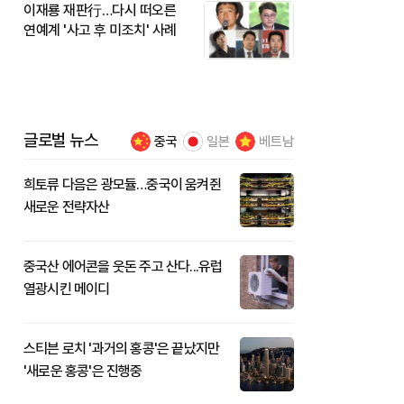
이재룡 재판行…다시 떠오른
연예계 '사고 후 미조치' 사례
글로벌 뉴스
중국
일본
베트남
희토류 다음은 광모듈…중국이 움켜쥔
새로운 전략자산
중국산 에어콘을 웃돈 주고 산다...유럽
열광시킨 메이디
스티븐 로치 '과거의 홍콩'은 끝났지만
'새로운 홍콩'은 진행중