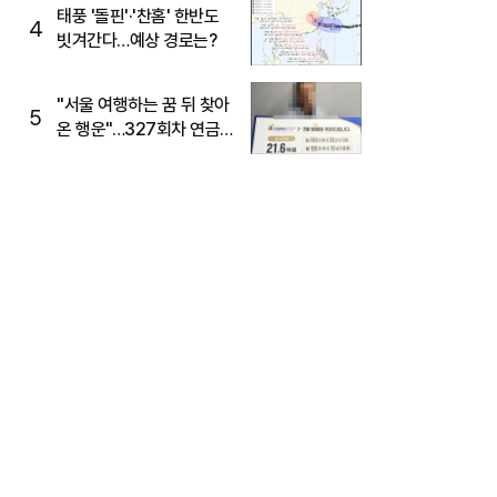
태풍 '돌핀'·'찬홈' 한반도
4
빗겨간다…예상 경로는?
"서울 여행하는 꿈 뒤 찾아
5
온 행운"…327회차 연금
복권720+ 당첨번호조회
주목