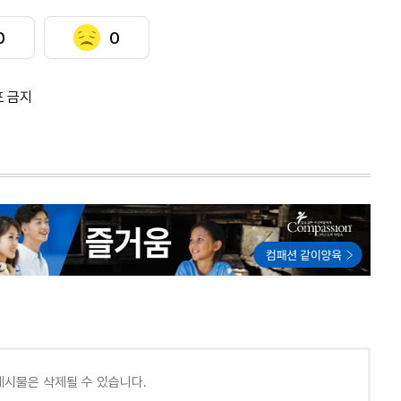
0
0
포 금지