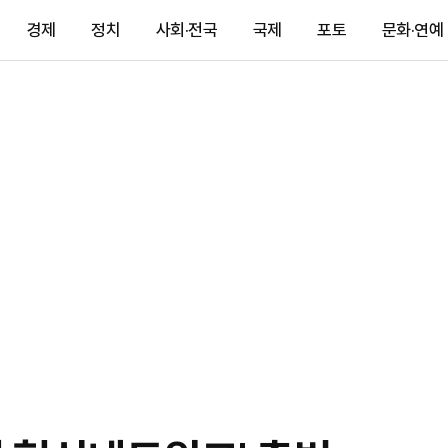
경제
정치
사회·전국
국제
포토
문화·연예