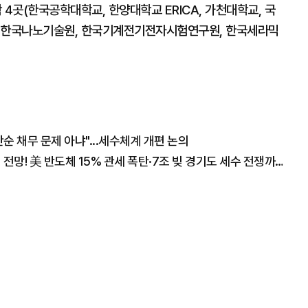
 4곳(한국공학대학교, 한양대학교 ERICA, 가천대학교, 국
, 한국나노기술원, 한국기계전기전자시험연구원, 한국세라믹
 채무 문제 아냐"...세수체계 개편 논의
"폭락장에도 코스피 1만2천 간다" 월가의 충격 전망! 美 반도체 15% 관세 폭탄·7조 빚 경기도 세수 전쟁까지