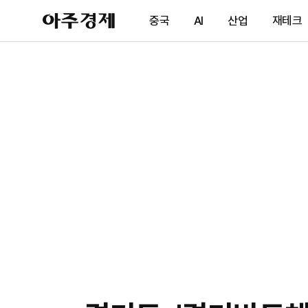
아
중국
AI
산업
재테크
주
경
제