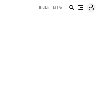
로
English
日本語
그
검
전
인
색
체
메
뉴