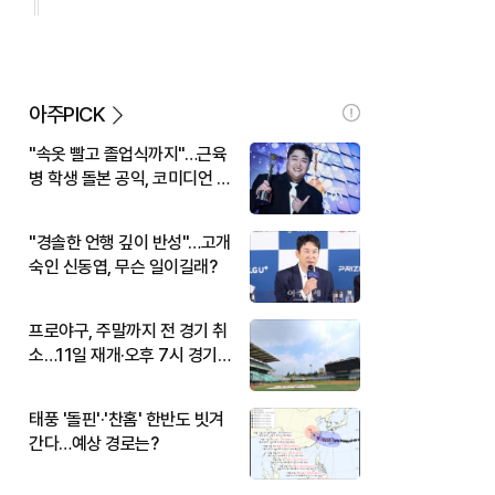
아주PICK
"속옷 빨고 졸업식까지"…근육
병 학생 돌본 공익, 코미디언 김
규원이었다
"경솔한 언행 깊이 반성"…고개
숙인 신동엽, 무슨 일이길래?
프로야구, 주말까지 전 경기 취
소…11일 재개·오후 7시 경기
시작
태풍 '돌핀'·'찬홈' 한반도 빗겨
간다…예상 경로는?