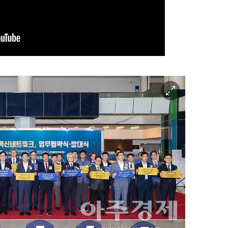
이
미
지
확
대