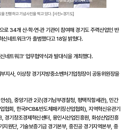
을 진행하고 기념사진을 찍고 있다. [사진=경기도]
 34개 산·학·연·관 기관이 참여해 경기도 주력산업인 반
혁신네트워크’가 출범했다고 18일 밝혔다.
신네트워크’ 업무협약식과 발대식을 개최했다.
제부지사, 이상창 경기지방중소벤처기업청장이 공동위원장을
·안성), 중앙기관 2곳(경기남부경찰청, 평택직할세관), 민간
업협회, 한국PCB&반도체패키징산업협회), 지역혁신유관기
크, 경기창조경제혁신센터, 용인시산업진흥원, 화성산업진흥
기지원단, 기술보증기금 경기본부, 중진공 경기지역본부, 중