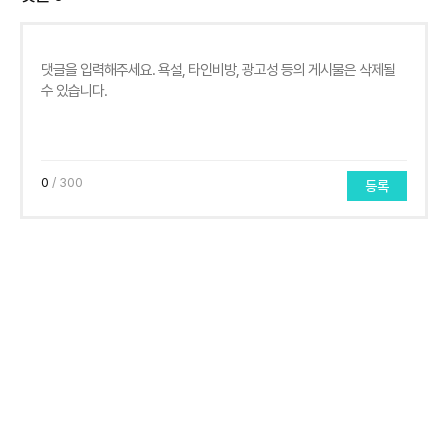
0
/ 300
등록