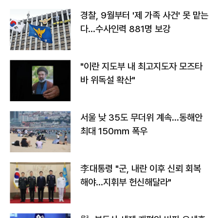
경찰, 9월부터 '제 가족 사건' 못 맡는
다…수사인력 881명 보강
"이란 지도부 내 최고지도자 모즈타
바 위독설 확산"
서울 낮 35도 무더위 계속…동해안
최대 150㎜ 폭우
李대통령 "군, 내란 이후 신뢰 회복
해야…지휘부 헌신해달라"