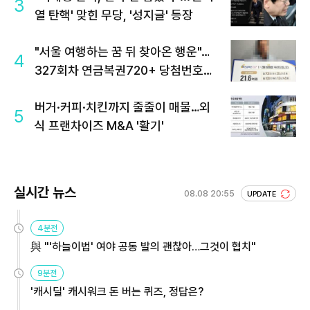
3
열 탄핵' 맞힌 무당, '성지글' 등장
"서울 여행하는 꿈 뒤 찾아온 행운"…
4
327회차 연금복권720+ 당첨번호조
회 주목
버거·커피·치킨까지 줄줄이 매물…외
5
식 프랜차이즈 M&A '활기'
실시간 뉴스
08.08 20:55
UPDATE
4분전
與 "'하늘이법' 여야 공동 발의 괜찮아…그것이 협치"
9분전
'캐시딜' 캐시워크 돈 버는 퀴즈, 정답은?