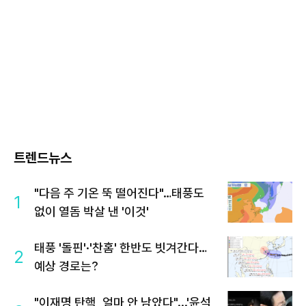
트렌드뉴스
"다음 주 기온 뚝 떨어진다"…태풍도
1
없이 열돔 박살 낸 '이것'
태풍 '돌핀'·'찬홈' 한반도 빗겨간다…
2
예상 경로는?
"이재명 탄핵, 얼마 안 남았다"...'윤석