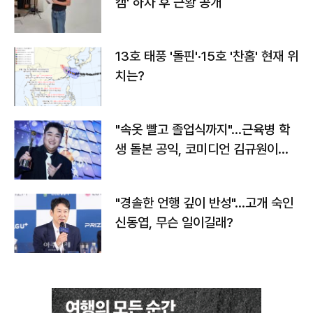
캠' 하차 후 근황 공개
13호 태풍 '돌핀'·15호 '찬홈' 현재 위
치는?
"속옷 빨고 졸업식까지"…근육병 학
생 돌본 공익, 코미디언 김규원이었
다
"경솔한 언행 깊이 반성"…고개 숙인
신동엽, 무슨 일이길래?