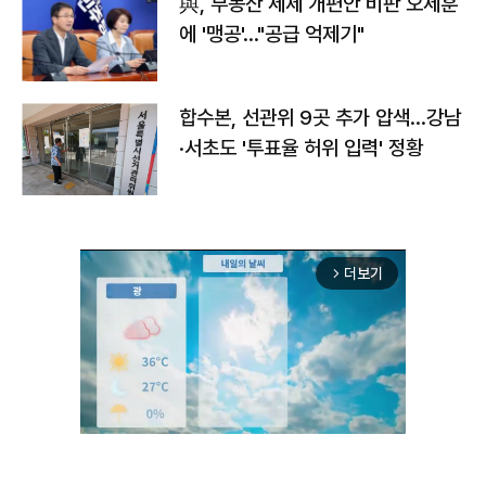
與, 부동산 세제 개편안 비판 오세훈
에 '맹공'…"공급 억제기"
합수본, 선관위 9곳 추가 압색…강남
·서초도 '투표율 허위 입력' 정황
더보기
arrow_forward_ios