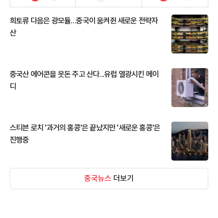
희토류 다음은 광모듈…중국이 움켜쥔 새로운 전략자
산
중국산 에어콘을 웃돈 주고 산다...유럽 열광시킨 메이
디
스티븐 로치 '과거의 홍콩'은 끝났지만 '새로운 홍콩'은
진행중
중국뉴스
더보기