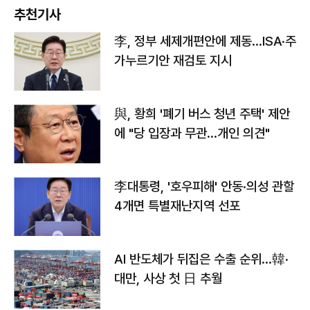
추천기사
李, 정부 세제개편안에 제동…ISA·주
가누르기안 재검토 지시
與, 황희 '폐기 버스 청년 주택' 제안
에 "당 입장과 무관…개인 의견"
李대통령, '호우피해' 안동·의성 관할
4개면 특별재난지역 선포
AI 반도체가 뒤집은 수출 순위…韓·
대만, 사상 첫 日 추월