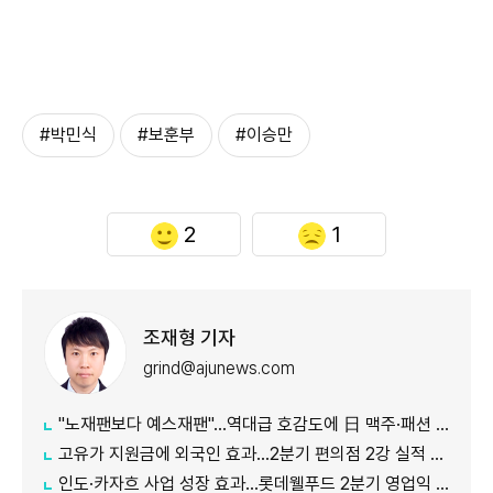
#박민식
#보훈부
#이승만
2
1
조재형 기자
grind@ajunews.com
"노재팬보다 예스재팬"…역대급 호감도에 日 맥주·패션 '날개'
고유가 지원금에 외국인 효과…2분기 편의점 2강 실적 날았다
인도·카자흐 사업 성장 효과…롯데웰푸드 2분기 영업익 89%↑