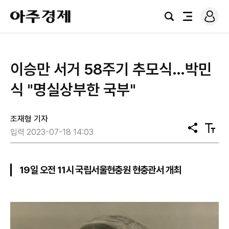
로
아
그
검
전
주
인
색
체
경
메
제
뉴
​이승만 서거 58주기 추모식…박민
식 "명실상부한 국부"
조재형 기자
공
텍
입력 2023-07-18 14:03
유
스
트
크
기
19일 오전 11시 국립서울현충원 현충관서 개최