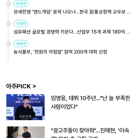
14분전
관세전쟁 '엔드게임' 윤곽 나오나…한국 新통상정책 교두보 활
용해야
17분전
섬유패션 글로벌 경쟁력 키운다…산업부 15개 과제 180억 지
원
18분전
농식품부, '천원의 아침밥' 참여 200개 대학 선정
아주PICK >
임영웅, 데뷔 10주년…"난 늘 부족한
사람이었다"
"광고주들이 찾아줘"…진태현, '이숙