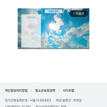
더보기
arrow_forward_ios
Unmute
개인정보처리방침
청소년보호정책
사이트맵
정기간행등록번호 : 서울 아 00493
회장·발행인 : 곽영길
사장·편집인 : 임규진
청소년보호책임자 : 전운