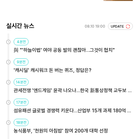
실시간 뉴스
08.10 19:00
UPDATE
4분전
與 "'하늘이법' 여야 공동 발의 괜찮아…그것이 협치"
9분전
'캐시딜' 캐시워크 돈 버는 퀴즈, 정답은?
14분전
관세전쟁 '엔드게임' 윤곽 나오나…한국 新통상정책 교두보 활
용해야
17분전
섬유패션 글로벌 경쟁력 키운다…산업부 15개 과제 180억 지
원
18분전
농식품부, '천원의 아침밥' 참여 200개 대학 선정