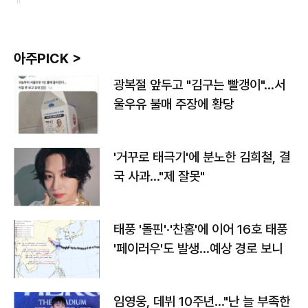
아주PICK >
광복절 앞두고 "김구는 빨갱이"…서
울우유 불매 주장에 황당
'거꾸로 태극기'에 분노한 김희철, 결
국 사과…"제 잘못"
태풍 '돌핀'·'찬홈'에 이어 16호 태풍
'페이러우'도 발생…예상 경로 보니
임영웅, 데뷔 10주년…"난 늘 부족한