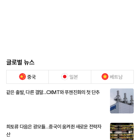
글로벌 뉴스
중국
일본
베트남
같은 출발, 다른 결말...CXMT와 푸젠진화의 첫 단추
희토류 다음은 광모듈…중국이 움켜쥔 새로운 전략자
산