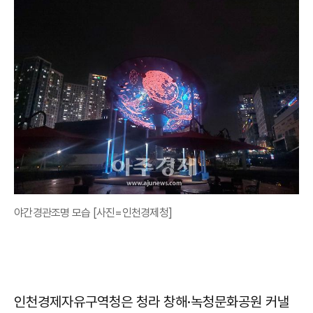
야간경관조명 모습 [사진=인천경제청]
인천경제자유구역청은 청라 창해·녹청문화공원 커낼