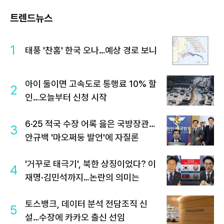
트렌드뉴스
1
태풍 '찬홈' 한국 오나…예상 경로 보니
아이 둘이면 고속도로 통행료 10% 할
2
인…오늘부터 신청 시작
6·25 적국 수장 어록 읊은 국방장관…
3
안규백 '마오쩌둥 발언'에 자질론
'거꾸로 태극기', 북한 상징이었다? 이
4
재명·김민석까지…논란의 의미는
토스뱅크, 데이터 분석 전담조직 신
5
설…수장에 카카오 출신 선임