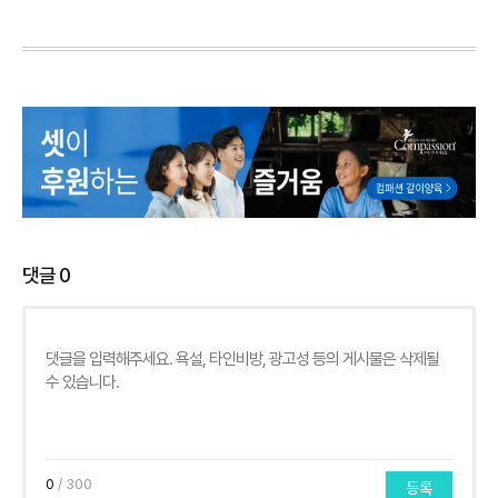
댓글
0
0
/ 300
등록