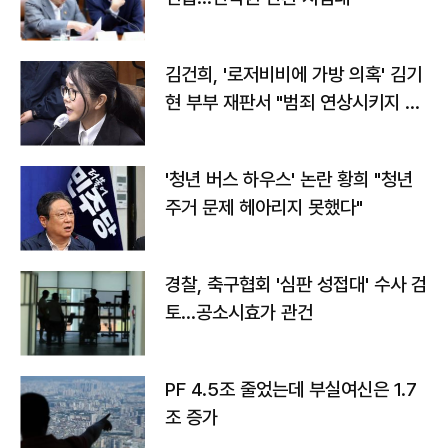
김건희, '로저비비에 가방 의혹' 김기
현 부부 재판서 "범죄 연상시키지 말
라"
'청년 버스 하우스' 논란 황희 "청년
주거 문제 헤아리지 못했다"
경찰, 축구협회 '심판 성접대' 수사 검
토…공소시효가 관건
PF 4.5조 줄었는데 부실여신은 1.7
조 증가