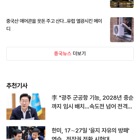
중국산 에어콘을 웃돈 주고 산다...유럽 열광시킨 메이
디
중국뉴스
더보기
추천기사
李 "광주 군공항 기능, 2028년 중순
까지 임시 배치…속도전 넘어 전격
전"
한미, 17∼27일 '을지 자유의 방패'
연습…전작권 전환 시험대