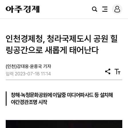
로
아
그
검
전
주
인
색
체
경
메
제
뉴
인천경제청, 청라국제도시 공원 힐
링공간으로 새롭게 태어난다
(인천)강대웅·윤중국 기자
공
텍
입력 2023-07-18 11:14
유
스
트
크
기
창해·녹청문화공원에 이달중 미디어파사드 등 설치해
야간경관조명 시작