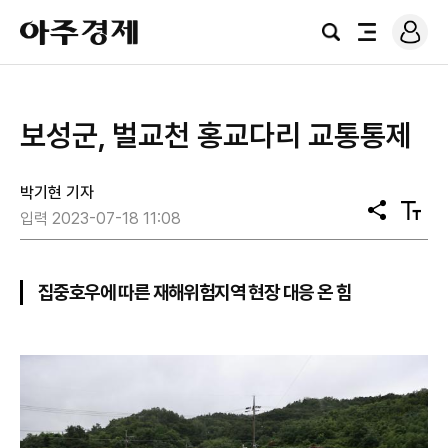
로
아
그
검
전
주
인
색
체
경
메
제
뉴
보성군, 벌교천 홍교다리 교통통제
박기현 기자
공
텍
입력 2023-07-18 11:08
유
스
트
크
기
집중호우에 따른 재해위험지역 현장 대응 온 힘