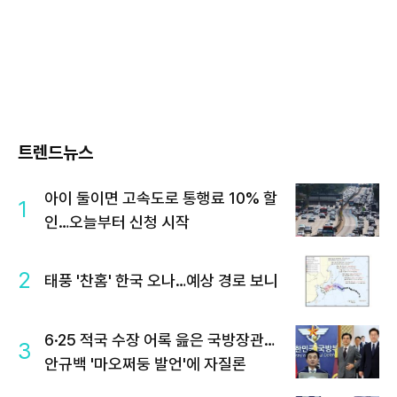
트렌드뉴스
아이 둘이면 고속도로 통행료 10% 할
1
인…오늘부터 신청 시작
2
태풍 '찬홈' 한국 오나…예상 경로 보니
6·25 적국 수장 어록 읊은 국방장관…
3
안규백 '마오쩌둥 발언'에 자질론