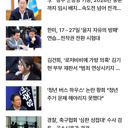
李 "광주 군공항 기능, 2028년 중순
까지 임시 배치…속도전 넘어 전격
전"
한미, 17∼27일 '을지 자유의 방패'
연습…전작권 전환 시험대
김건희, '로저비비에 가방 의혹' 김기
현 부부 재판서 "범죄 연상시키지 말
라"
'청년 버스 하우스' 논란 황희 "청년
주거 문제 헤아리지 못했다"
경찰, 축구협회 '심판 성접대' 수사 검