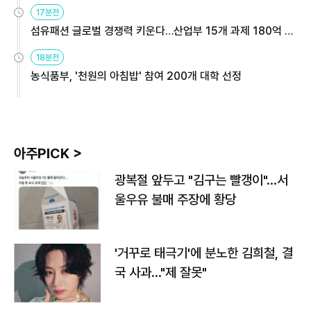
용해야
17분전
섬유패션 글로벌 경쟁력 키운다…산업부 15개 과제 180억 지
원
18분전
농식품부, '천원의 아침밥' 참여 200개 대학 선정
아주PICK >
광복절 앞두고 "김구는 빨갱이"…서
울우유 불매 주장에 황당
'거꾸로 태극기'에 분노한 김희철, 결
국 사과…"제 잘못"