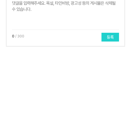
0
/ 300
등록