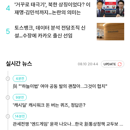
'거꾸로 태극기', 북한 상징이었다? 이
4
재명·김민석까지…논란의 의미는
토스뱅크, 데이터 분석 전담조직 신
5
설…수장에 카카오 출신 선임
실시간 뉴스
08.10 20:44
UPDATE
4분전
與 "'하늘이법' 여야 공동 발의 괜찮아…그것이 협치"
9분전
'캐시딜' 캐시워크 돈 버는 퀴즈, 정답은?
14분전
관세전쟁 '엔드게임' 윤곽 나오나…한국 新통상정책 교두보 활