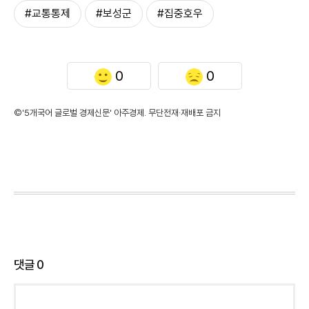
#교통통제
#보성군
#집중호우
0
0
©'5개국어 글로벌 경제신문' 아주경제. 무단전재·재배포 금지
댓글
0