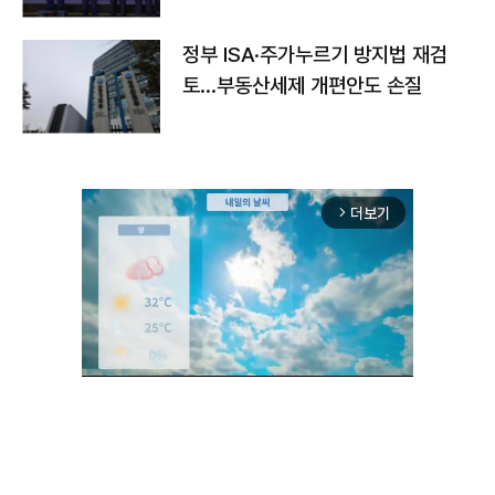
정부 ISA·주가누르기 방지법 재검
토…부동산세제 개편안도 손질
더보기
arrow_forward_ios
Unmute