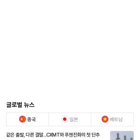
글로벌 뉴스
중국
일본
베트남
같은 출발, 다른 결말...CXMT와 푸젠진화의 첫 단추