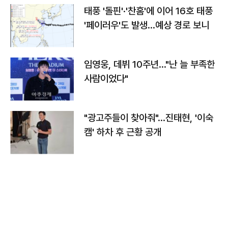
태풍 '돌핀'·'찬홈'에 이어 16호 태풍
'페이러우'도 발생…예상 경로 보니
임영웅, 데뷔 10주년…"난 늘 부족한
사람이었다"
"광고주들이 찾아줘"…진태현, '이숙
캠' 하차 후 근황 공개