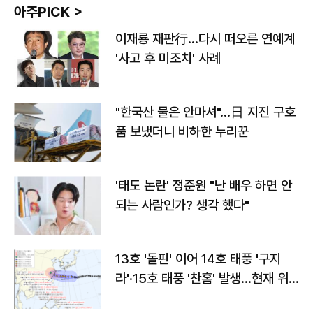
아주PICK >
이재룡 재판行…다시 떠오른 연예계
'사고 후 미조치' 사례
"한국산 물은 안마셔"…日 지진 구호
품 보냈더니 비하한 누리꾼
'태도 논란' 정준원 "난 배우 하면 안
되는 사람인가? 생각 했다"
13호 '돌핀' 이어 14호 태풍 '구지
라'·15호 태풍 '찬홈' 발생…현재 위
치와 이동경로는?