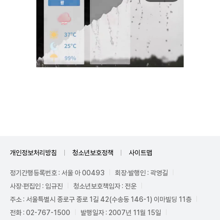
Unmute
개인정보처리방침
청소년보호정책
사이트맵
정기간행등록번호 : 서울 아 00493
회장·발행인 : 곽영길
사장·편집인 : 임규진
청소년보호책임자 : 전운
주소 : 서울특별시 종로구 종로 1길 42(수송동 146-1) 이마빌딩 11층
전화 : 02-767-1500
발행일자 : 2007년 11월 15일