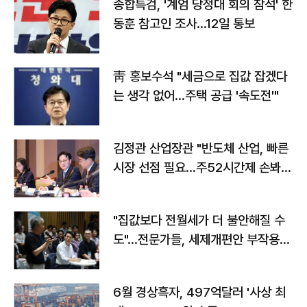
종합특검, '계엄 당정대 회의 참석' 한
동훈 참고인 조사...12일 통보
靑 홍보수석 "세금으로 집값 잡겠다
는 생각 없어…주택 공급 '속도전'"
김정관 산업장관 "반도체 산업, 빠른
시장 선점 필요…주52시간제 손봐
야"
"집값보다 전월세가 더 불안해질 수
도"…전문가들, 세제개편안 부작용
우려
6월 경상흑자, 497억달러 '사상 최