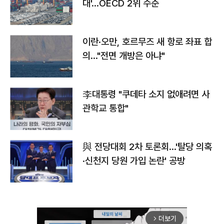
대'…OECD 2위 수준
이란·오만, 호르무즈 새 항로 좌표 합
의…"전면 개방은 아냐"
李대통령 "쿠데타 소지 없애려면 사
관학교 통합"
與 전당대회 2차 토론회…'탈당 의혹
·신천지 당원 가입 논란' 공방
더보기
arrow_forward_ios