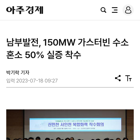
로
아
그
검
전
주
인
색
체
경
메
제
뉴
​남부발전, 150㎿ 가스터빈 수소
혼소 50% 실증 착수
박기락 기자
공
텍
입력 2023-07-18 09:27
유
스
트
크
기