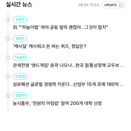
실시간 뉴스
08.06 15:24
UPDATE
4분전
與 "'하늘이법' 여야 공동 발의 괜찮아…그것이 협치"
9분전
'캐시딜' 캐시워크 돈 버는 퀴즈, 정답은?
14분전
관세전쟁 '엔드게임' 윤곽 나오나…한국 新통상정책 교두보 활
용해야
17분전
섬유패션 글로벌 경쟁력 키운다…산업부 15개 과제 180억 지
원
18분전
농식품부, '천원의 아침밥' 참여 200개 대학 선정