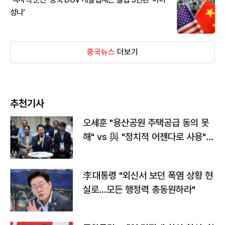
성나'
중국뉴스
더보기
추천기사
오세훈 "용산공원 주택공급 동의 못
해" vs 與 "정치적 어젠다로 사용"
맞불
李대통령 "외신서 보던 폭염 상황 현
실로…모든 행정력 총동원하라"