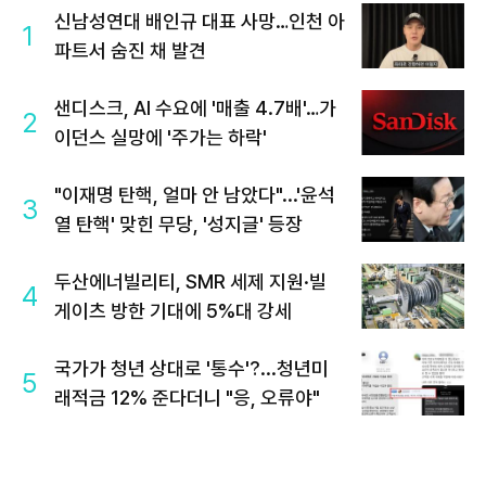
신남성연대 배인규 대표 사망…인천 아
1
파트서 숨진 채 발견
샌디스크, AI 수요에 '매출 4.7배'…가
2
이던스 실망에 '주가는 하락'
"이재명 탄핵, 얼마 안 남았다"...'윤석
3
열 탄핵' 맞힌 무당, '성지글' 등장
두산에너빌리티, SMR 세제 지원·빌
4
게이츠 방한 기대에 5%대 강세
국가가 청년 상대로 '통수'?...청년미
5
래적금 12% 준다더니 "응, 오류야"