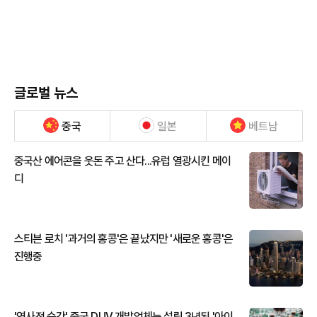
글로벌 뉴스
중국
일본
베트남
중국산 에어콘을 웃돈 주고 산다...유럽 열광시킨 메이
디
스티븐 로치 '과거의 홍콩'은 끝났지만 '새로운 홍콩'은
진행중
'역사적 순간' 중국 DUV 개발업체는 설립 3년된 '아이