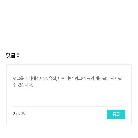
댓글
0
0
/ 300
등록