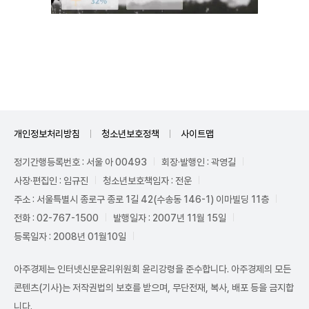
Unmute
개인정보처리방침
청소년보호정책
사이트맵
정기간행등록번호 : 서울 아 00493
회장·발행인 : 곽영길
사장·편집인 : 임규진
청소년보호책임자 : 전운
주소 : 서울특별시 종로구 종로 1길 42(수송동 146-1) 이마빌딩 11층
전화 : 02-767-1500
발행일자 : 2007년 11월 15일
등록일자 : 2008년 01월10일
아주경제는 인터넷신문윤리위원회 윤리강령을 준수합니다. 아주경제의 모든
콘텐츠(기사)는 저작권법의 보호를 받으며, 무단전재, 복사, 배포 등을 금지합
니다.