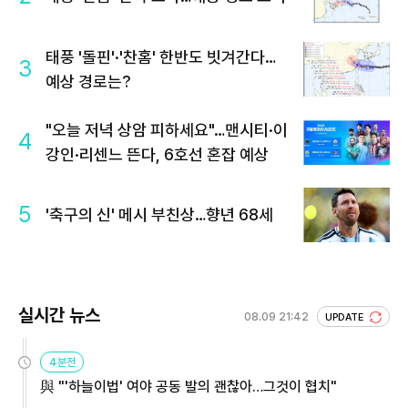
태풍 '돌핀'·'찬홈' 한반도 빗겨간다…
3
예상 경로는?
"오늘 저녁 상암 피하세요"…맨시티·이
4
강인·리센느 뜬다, 6호선 혼잡 예상
5
'축구의 신' 메시 부친상…향년 68세
실시간 뉴스
08.09 21:42
UPDATE
4분전
與 "'하늘이법' 여야 공동 발의 괜찮아…그것이 협치"