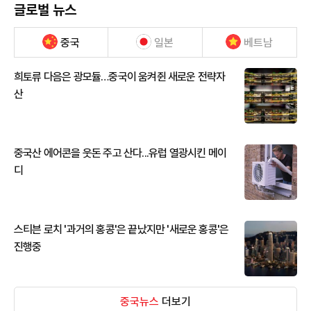
글로벌 뉴스
중국
일본
베트남
희토류 다음은 광모듈…중국이 움켜쥔 새로운 전략자
산
중국산 에어콘을 웃돈 주고 산다...유럽 열광시킨 메이
디
스티븐 로치 '과거의 홍콩'은 끝났지만 '새로운 홍콩'은
진행중
중국뉴스
더보기