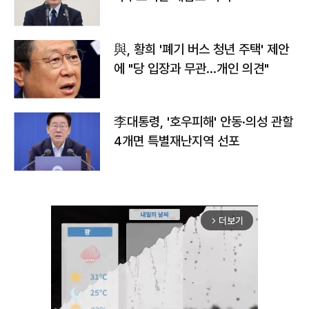
與, 황희 '폐기 버스 청년 주택' 제안
에 "당 입장과 무관…개인 의견"
李대통령, '호우피해' 안동·의성 관할
4개면 특별재난지역 선포
더보기
arrow_forward_ios