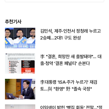
추천기사
김민석, 제주·인천서 정청래 누르고
2승째…2대1 구도 완성
李 "결혼, 희망찬 새 출발돼야"… 대
출·청약 '결혼 페널티' 손본다
李대통령 'ISA·주가 누르기' 재검
토…與 "환영" 野 "졸속 국정"
이임생이 밝힌 '빵집 회동' 전말…"정