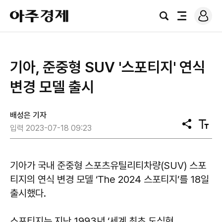
로
아
그
검
전
주
인
색
체
경
메
제
뉴
기아, 준중형 SUV '스포티지' 연식
변경 모델 출시
배성은 기자
공
텍
입력 2023-07-18 09:23
유
스
트
크
기
기아가 국내 준중형 스포츠유틸리티차량(SUV) 스포
티지의 연식 변경 모델 ‘The 2024 스포티지’를 18일
출시했다.
스포티지는 지난 1993년 ‘세계 최초 도심형