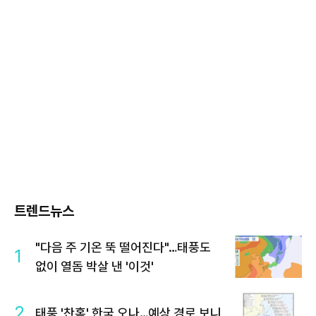
트렌드뉴스
"다음 주 기온 뚝 떨어진다"…태풍도
1
없이 열돔 박살 낸 '이것'
2
태풍 '찬홈' 한국 오나…예상 경로 보니