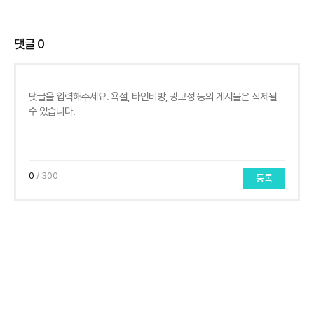
댓글
0
0
/ 300
등록