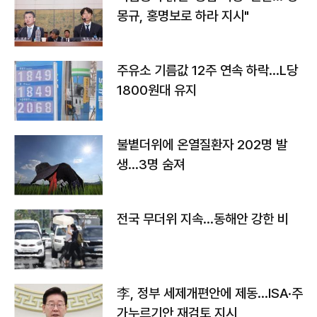
몽규, 홍명보로 하라 지시"
주유소 기름값 12주 연속 하락…L당
1800원대 유지
불볕더위에 온열질환자 202명 발
생…3명 숨져
전국 무더위 지속…동해안 강한 비
李, 정부 세제개편안에 제동…ISA·주
가누르기안 재검토 지시