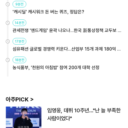
9분전
'캐시딜' 캐시워크 돈 버는 퀴즈, 정답은?
14분전
관세전쟁 '엔드게임' 윤곽 나오나…한국 新통상정책 교두보 활
용해야
17분전
섬유패션 글로벌 경쟁력 키운다…산업부 15개 과제 180억 지
원
18분전
농식품부, '천원의 아침밥' 참여 200개 대학 선정
아주PICK >
임영웅, 데뷔 10주년…"난 늘 부족한
사람이었다"