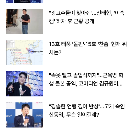
"광고주들이 찾아줘"…진태현, '이숙
캠' 하차 후 근황 공개
13호 태풍 '돌핀'·15호 '찬홈' 현재 위
치는?
"속옷 빨고 졸업식까지"…근육병 학
생 돌본 공익, 코미디언 김규원이었
다
"경솔한 언행 깊이 반성"…고개 숙인
신동엽, 무슨 일이길래?