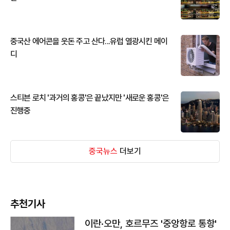
중국산 에어콘을 웃돈 주고 산다...유럽 열광시킨 메이
디
스티븐 로치 '과거의 홍콩'은 끝났지만 '새로운 홍콩'은
진행중
중국뉴스
더보기
추천기사
이란·오만, 호르무즈 '중앙항로 통항'