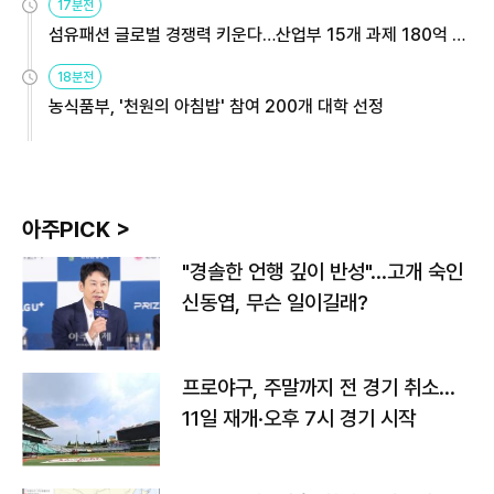
17분전
섬유패션 글로벌 경쟁력 키운다…산업부 15개 과제 180억 지
원
18분전
농식품부, '천원의 아침밥' 참여 200개 대학 선정
아주PICK >
"경솔한 언행 깊이 반성"…고개 숙인
신동엽, 무슨 일이길래?
프로야구, 주말까지 전 경기 취소…
11일 재개·오후 7시 경기 시작