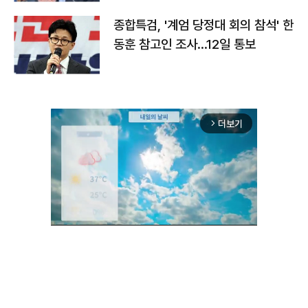
종합특검, '계엄 당정대 회의 참석' 한
동훈 참고인 조사...12일 통보
더보기
arrow_forward_ios
Unmute