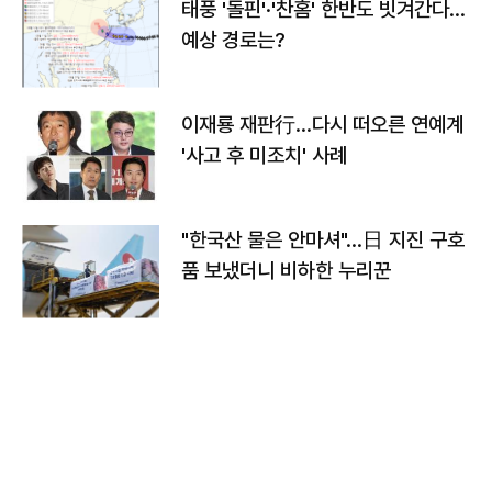
태풍 '돌핀'·'찬홈' 한반도 빗겨간다…
예상 경로는?
이재룡 재판行…다시 떠오른 연예계
'사고 후 미조치' 사례
"한국산 물은 안마셔"…日 지진 구호
품 보냈더니 비하한 누리꾼