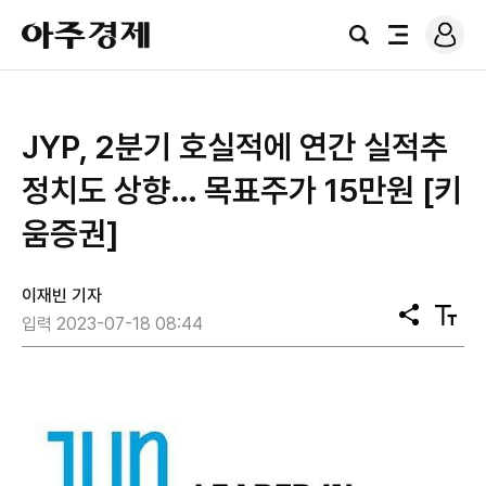
로
아
그
검
전
주
인
색
체
경
메
제
뉴
JYP, 2분기 호실적에 연간 실적추
정치도 상향… 목표주가 15만원 [키
움증권]
이재빈 기자
공
텍
입력 2023-07-18 08:44
유
스
트
크
기