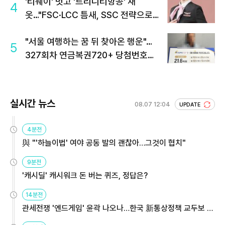
'티웨이' 벗고 '트리니티항공' 새
4
옷…"FSC·LCC 틈새, SSC 전략으로
공략"
"서울 여행하는 꿈 뒤 찾아온 행운"…
5
327회차 연금복권720+ 당첨번호조
회 주목
실시간 뉴스
08.07 12:04
UPDATE
4분전
與 "'하늘이법' 여야 공동 발의 괜찮아…그것이 협치"
9분전
'캐시딜' 캐시워크 돈 버는 퀴즈, 정답은?
14분전
관세전쟁 '엔드게임' 윤곽 나오나…한국 新통상정책 교두보 활
용해야