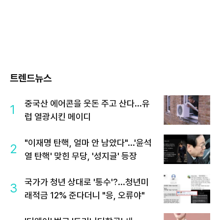
트렌드뉴스
중국산 에어콘을 웃돈 주고 산다...유
1
럽 열광시킨 메이디
"이재명 탄핵, 얼마 안 남았다"...'윤석
2
열 탄핵' 맞힌 무당, '성지글' 등장
국가가 청년 상대로 '통수'?...청년미
3
래적금 12% 준다더니 "응, 오류야"