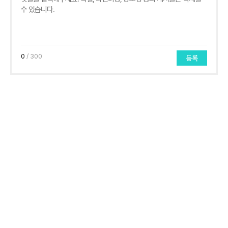
0
/ 300
등록