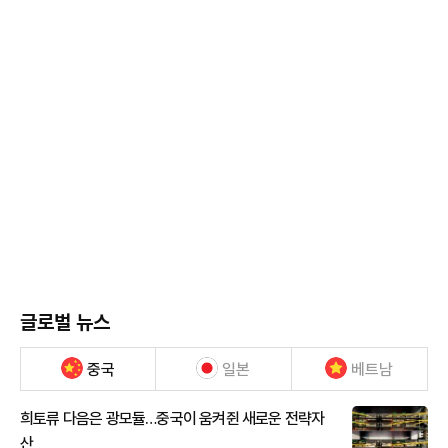
글로벌 뉴스
중국
일본
베트남
희토류 다음은 광모듈…중국이 움켜쥔 새로운 전략자
산