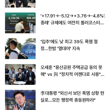
'+17.91→-5.12→+3.76→-4.8%'…'
종레' 규제에도 여전히 롤러코스터
타는 코스피
'입추'에도 낮 최고 39도 폭염 절
정…한밤 '열대야' 지속
오세훈 "용산공원 주택공급 동의 못
해" vs 與 "정치적 어젠다로 사용"
맞불
李대통령 "외신서 보던 폭염 상황 현
실로…모든 행정력 총동원하라"