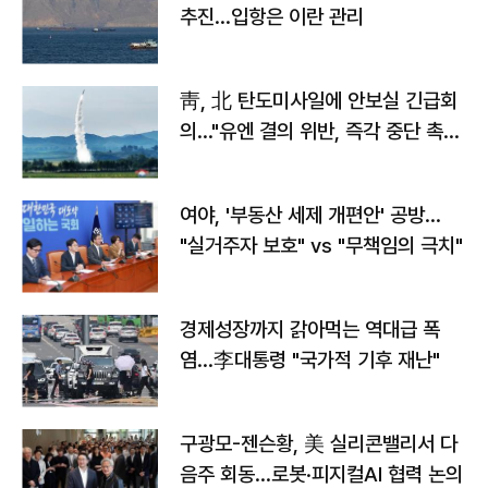
추진…입항은 이란 관리
靑, 北 탄도미사일에 안보실 긴급회
의…"유엔 결의 위반, 즉각 중단 촉
구"
여야, '부동산 세제 개편안' 공방…
"실거주자 보호" vs "무책임의 극치"
경제성장까지 갉아먹는 역대급 폭
염…李대통령 "국가적 기후 재난"
구광모-젠슨황, 美 실리콘밸리서 다
음주 회동…로봇·피지컬AI 협력 논의