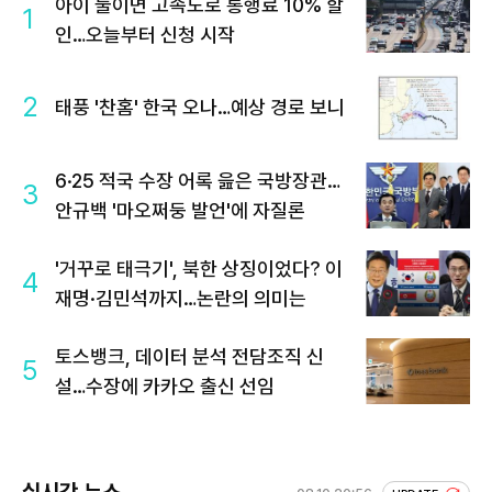
아이 둘이면 고속도로 통행료 10% 할
1
인…오늘부터 신청 시작
2
태풍 '찬홈' 한국 오나…예상 경로 보니
6·25 적국 수장 어록 읊은 국방장관…
3
안규백 '마오쩌둥 발언'에 자질론
'거꾸로 태극기', 북한 상징이었다? 이
4
재명·김민석까지…논란의 의미는
토스뱅크, 데이터 분석 전담조직 신
5
설…수장에 카카오 출신 선임
실시간 뉴스