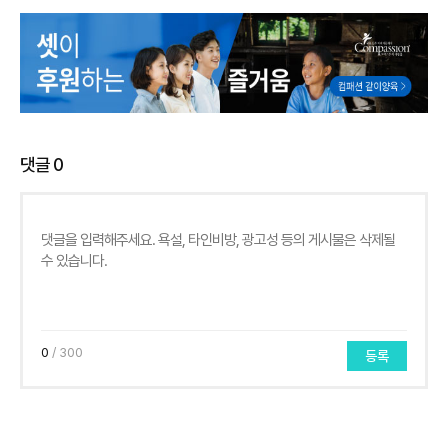
댓글
0
0
/ 300
등록