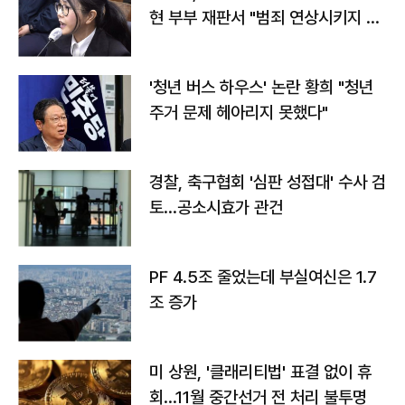
현 부부 재판서 "범죄 연상시키지 말
라"
'청년 버스 하우스' 논란 황희 "청년
주거 문제 헤아리지 못했다"
경찰, 축구협회 '심판 성접대' 수사 검
토…공소시효가 관건
PF 4.5조 줄었는데 부실여신은 1.7
조 증가
미 상원, '클래리티법' 표결 없이 휴
회…11월 중간선거 전 처리 불투명