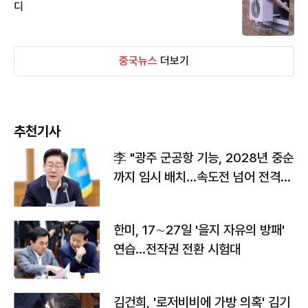
디
중국뉴스
더보기
추천기사
李 "광주 군공항 기능, 2028년 중순
까지 임시 배치…속도전 넘어 전격
전"
한미, 17∼27일 '을지 자유의 방패'
연습…전작권 전환 시험대
김건희, '로저비비에 가방 의혹' 김기