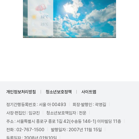
Unmute
개인정보처리방침
청소년보호정책
사이트맵
정기간행등록번호 : 서울 아 00493
회장·발행인 : 곽영길
사장·편집인 : 임규진
청소년보호책임자 : 전운
주소 : 서울특별시 종로구 종로 1길 42(수송동 146-1) 이마빌딩 11층
전화 : 02-767-1500
발행일자 : 2007년 11월 15일
등록일자 : 2008년 01월10일