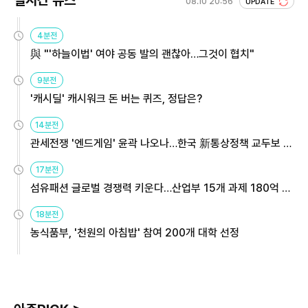
08.10 20:56
UPDATE
4분전
與 "'하늘이법' 여야 공동 발의 괜찮아…그것이 협치"
9분전
'캐시딜' 캐시워크 돈 버는 퀴즈, 정답은?
14분전
관세전쟁 '엔드게임' 윤곽 나오나…한국 新통상정책 교두보 활
용해야
17분전
섬유패션 글로벌 경쟁력 키운다…산업부 15개 과제 180억 지
원
18분전
농식품부, '천원의 아침밥' 참여 200개 대학 선정