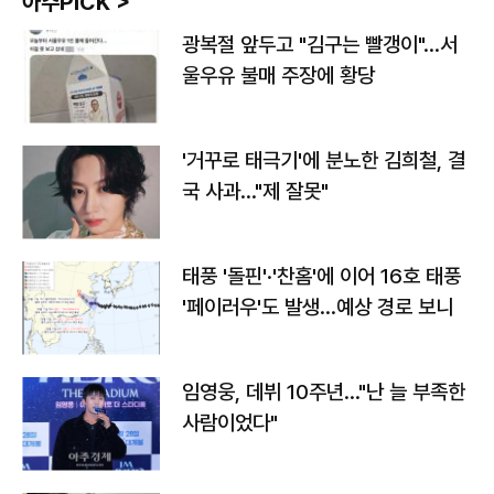
아주PICK >
광복절 앞두고 "김구는 빨갱이"…서
울우유 불매 주장에 황당
'거꾸로 태극기'에 분노한 김희철, 결
국 사과…"제 잘못"
태풍 '돌핀'·'찬홈'에 이어 16호 태풍
'페이러우'도 발생…예상 경로 보니
임영웅, 데뷔 10주년…"난 늘 부족한
사람이었다"