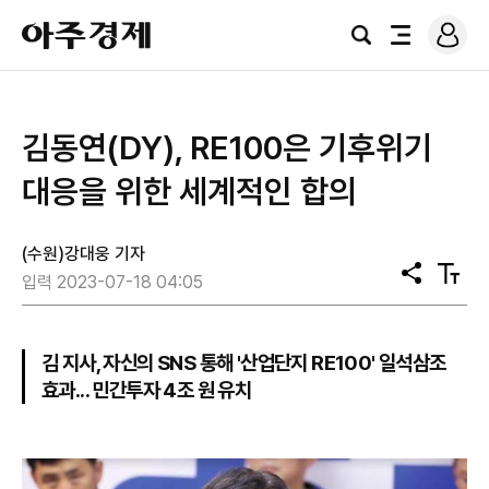
로
아
그
검
전
주
인
색
체
경
메
제
뉴
김동연(DY), RE100은 기후위기
대응을 위한 세계적인 합의
(수원)강대웅 기자
공
텍
입력 2023-07-18 04:05
유
스
트
크
기
김 지사, 자신의 SNS 통해 '산업단지 RE100' 일석삼조
효과... 민간투자 4조 원 유치