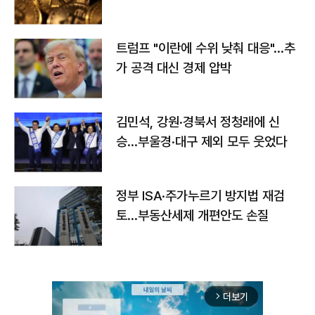
트럼프 "이란에 수위 낮춰 대응"…추
가 공격 대신 경제 압박
김민석, 강원·경북서 정청래에 신
승…부울경·대구 제외 모두 웃었다
정부 ISA·주가누르기 방지법 재검
토…부동산세제 개편안도 손질
더보기
arrow_forward_ios