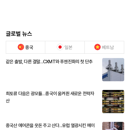
글로벌 뉴스
중국
일본
베트남
같은 출발, 다른 결말...CXMT와 푸젠진화의 첫 단추
희토류 다음은 광모듈…중국이 움켜쥔 새로운 전략자
산
중국산 에어콘을 웃돈 주고 산다...유럽 열광시킨 메이