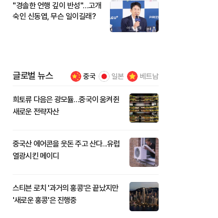
"경솔한 언행 깊이 반성"…고개
숙인 신동엽, 무슨 일이길래?
글로벌 뉴스
중국
일본
베트남
희토류 다음은 광모듈…중국이 움켜쥔
새로운 전략자산
중국산 에어콘을 웃돈 주고 산다...유럽
열광시킨 메이디
스티븐 로치 '과거의 홍콩'은 끝났지만
'새로운 홍콩'은 진행중