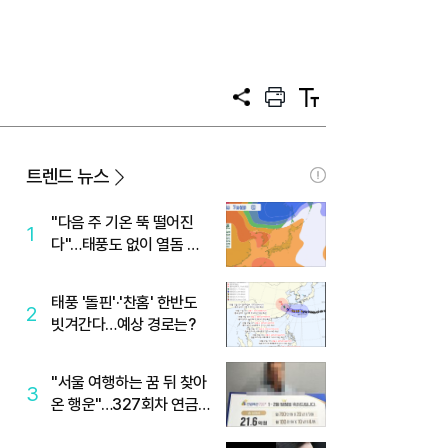
공
프
텍
유
린
스
트
트
크
기
트렌드 뉴스
"다음 주 기온 뚝 떨어진
1
다"…태풍도 없이 열돔 박
살 낸 '이것'
태풍 '돌핀'·'찬홈' 한반도
2
빗겨간다…예상 경로는?
"서울 여행하는 꿈 뒤 찾아
3
온 행운"…327회차 연금
복권720+ 당첨번호조회