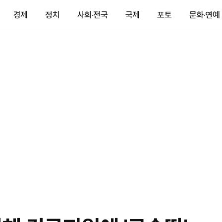
경제
정치
사회·전국
국제
포토
문화·연예