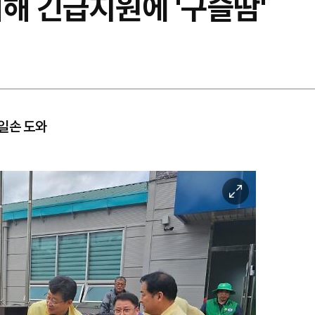
해 긴급지원에 '구슬땀'
일손 도와
이
미
지
확
대