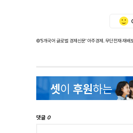
©'5개국어 글로벌 경제신문' 아주경제. 무단전재·재배
댓글
0