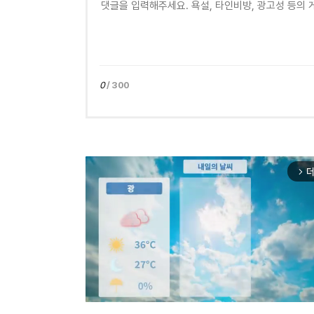
0
/ 300
더
arrow_forward_ios