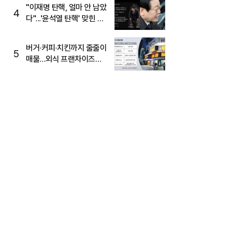
주목
"이재명 탄핵, 얼마 안 남았
4
다"...'윤석열 탄핵' 맞힌 무
당, '성지글' 등장
버거·커피·치킨까지 줄줄이
5
매물…외식 프랜차이즈
M&A '활기'