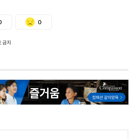
0
0
포 금지