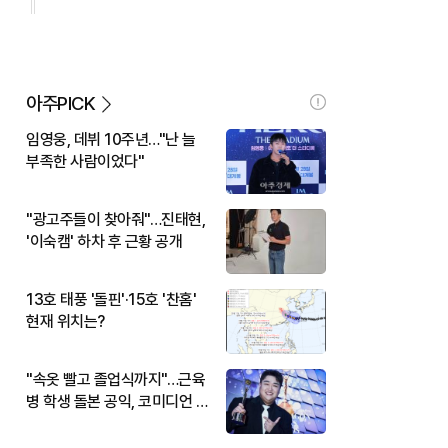
아주PICK
임영웅, 데뷔 10주년…"난 늘
부족한 사람이었다"
"광고주들이 찾아줘"…진태현,
'이숙캠' 하차 후 근황 공개
13호 태풍 '돌핀'·15호 '찬홈'
현재 위치는?
"속옷 빨고 졸업식까지"…근육
병 학생 돌본 공익, 코미디언 김
규원이었다