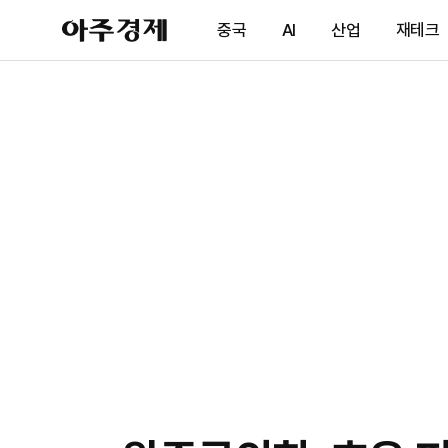
아
중국
AI
산업
재테크
주
경
제