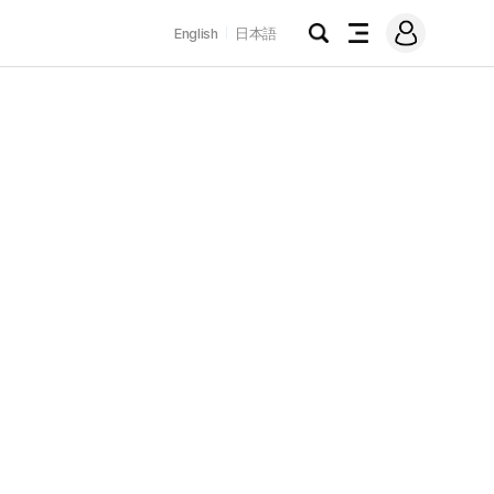
로
English
日本語
그
검
전
인
색
체
메
뉴