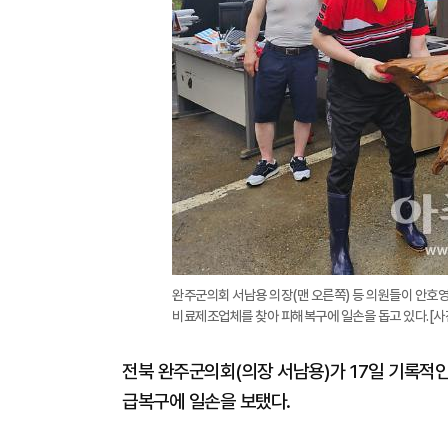
완주군의회 서남용 의장(맨 오른쪽) 등 의원들이 안호영
비료제조업체를 찾아 피해복구에 일손을 돕고 있다.[
전북 완주군의회(의장 서남용)가 17일 기록적인
급복구에 일손을 보탰다.