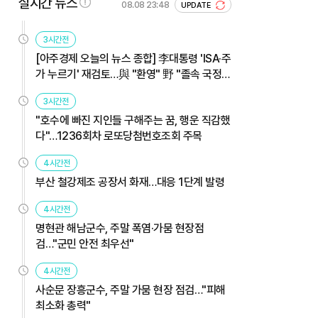
실시간 뉴스
08.08 23:48
UPDATE
3시간전
[아주경제 오늘의 뉴스 종합] 李대통령 'ISA·주
가 누르기' 재검토…與 "환영" 野 "졸속 국정"
外
3시간전
"호수에 빠진 지인들 구해주는 꿈, 행운 직감했
다"…1236회차 로또당첨번호조회 주목
4시간전
부산 철강제조 공장서 화재…대응 1단계 발령
4시간전
명현관 해남군수, 주말 폭염·가뭄 현장점
검…"군민 안전 최우선"
4시간전
사순문 장흥군수, 주말 가뭄 현장 점검…"피해
최소화 총력"