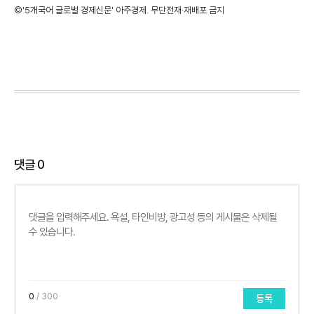
©'5개국어 글로벌 경제신문' 아주경제. 무단전재·재배포 금지
댓글
0
0
/ 300
등록