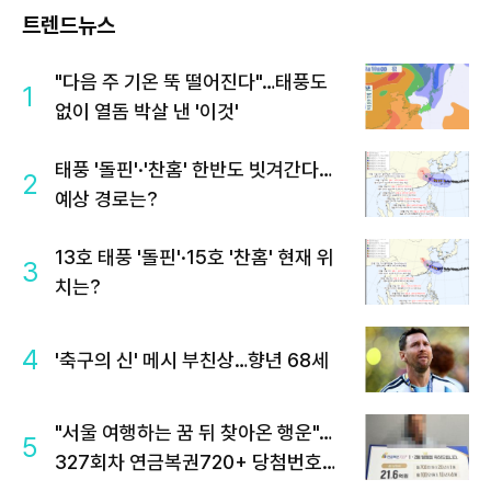
트렌드뉴스
"다음 주 기온 뚝 떨어진다"…태풍도
1
없이 열돔 박살 낸 '이것'
태풍 '돌핀'·'찬홈' 한반도 빗겨간다…
2
예상 경로는?
13호 태풍 '돌핀'·15호 '찬홈' 현재 위
3
치는?
4
'축구의 신' 메시 부친상…향년 68세
"서울 여행하는 꿈 뒤 찾아온 행운"…
5
327회차 연금복권720+ 당첨번호조