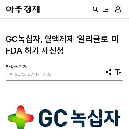
로
아
그
검
전
주
인
색
체
경
메
제
뉴
​GC녹십자, 혈액제제 '알리글로' 미
FDA 허가 재신청
한성주 기자
공
텍
입력 2023-07-17 17:33
유
스
트
크
기