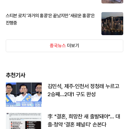
스티븐 로치 '과거의 홍콩'은 끝났지만 '새로운 홍콩'은
진행중
중국뉴스
더보기
추천기사
김민석, 제주·인천서 정청래 누르고
2승째…2대1 구도 완성
李 "결혼, 희망찬 새 출발돼야"… 대
출·청약 '결혼 페널티' 손본다