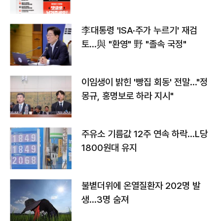
李대통령 'ISA·주가 누르기' 재검
토…與 "환영" 野 "졸속 국정"
이임생이 밝힌 '빵집 회동' 전말…"정
몽규, 홍명보로 하라 지시"
주유소 기름값 12주 연속 하락…L당
1800원대 유지
불볕더위에 온열질환자 202명 발
생…3명 숨져