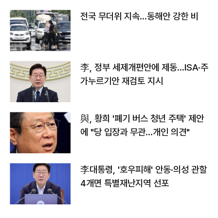
전국 무더위 지속…동해안 강한 비
李, 정부 세제개편안에 제동…ISA·주
가누르기안 재검토 지시
與, 황희 '폐기 버스 청년 주택' 제안
에 "당 입장과 무관…개인 의견"
李대통령, '호우피해' 안동·의성 관할
4개면 특별재난지역 선포