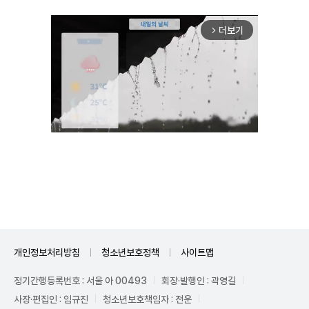
더보기
arrow_forward_ios
Unmute
개인정보처리방침
청소년보호정책
사이트맵
정기간행등록번호 : 서울 아 00493
회장·발행인 : 곽영길
사장·편집인 : 임규진
청소년보호책임자 : 전운