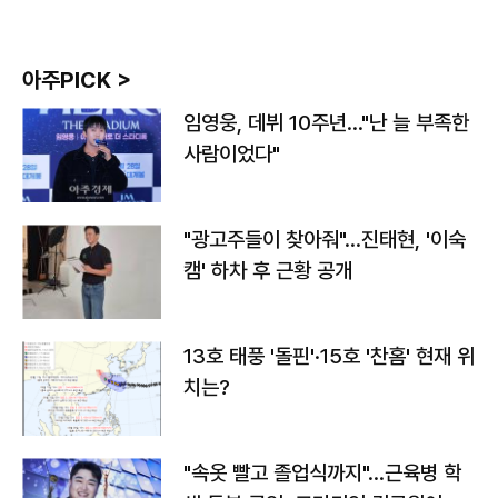
아주PICK >
임영웅, 데뷔 10주년…"난 늘 부족한
사람이었다"
"광고주들이 찾아줘"…진태현, '이숙
캠' 하차 후 근황 공개
13호 태풍 '돌핀'·15호 '찬홈' 현재 위
치는?
"속옷 빨고 졸업식까지"…근육병 학