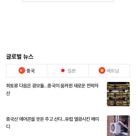
글로벌 뉴스
중국
일본
베트남
희토류 다음은 광모듈…중국이 움켜쥔 새로운 전략자
산
중국산 에어콘을 웃돈 주고 산다...유럽 열광시킨 메이
디