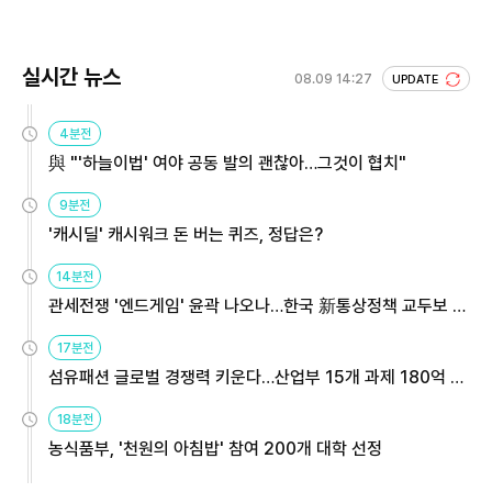
회 주목
실시간 뉴스
08.09 14:27
UPDATE
4분전
與 "'하늘이법' 여야 공동 발의 괜찮아…그것이 협치"
9분전
'캐시딜' 캐시워크 돈 버는 퀴즈, 정답은?
14분전
관세전쟁 '엔드게임' 윤곽 나오나…한국 新통상정책 교두보 활
용해야
17분전
섬유패션 글로벌 경쟁력 키운다…산업부 15개 과제 180억 지
원
18분전
농식품부, '천원의 아침밥' 참여 200개 대학 선정