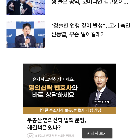
생 돌본 공익, 코미디언 김규원이었
다
"경솔한 언행 깊이 반성"…고개 숙인
신동엽, 무슨 일이길래?