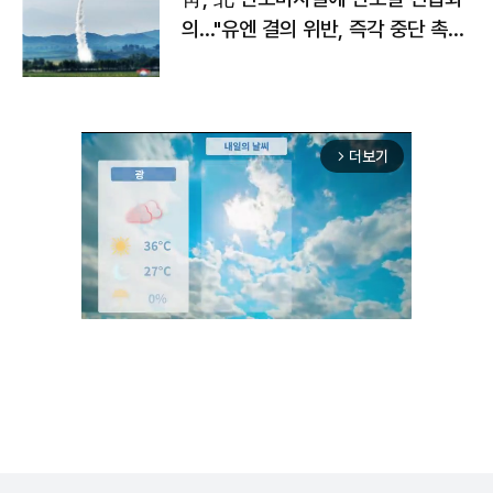
의…"유엔 결의 위반, 즉각 중단 촉
구"
더보기
arrow_forward_ios
Mute