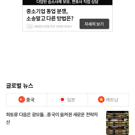
글로벌 뉴스
중국
일본
베트남
희토류 다음은 광모듈…중국이 움켜쥔 새로운 전략자
산