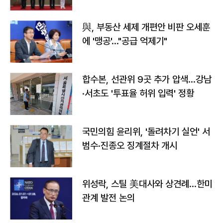
與, 부동산 세제 개편안 비판 오세훈
에 '맹공'…"공급 억제기"
합수본, 선관위 9곳 추가 압색…강남
·서초도 '투표율 허위 입력' 정황
국민의힘 윤리위, '돌려차기 실언' 서
범수·진종오 징계절차 개시
위성락, 스틸 美대사와 상견례…한미
관계 발전 논의