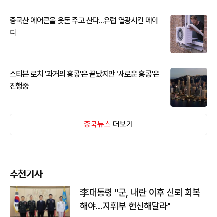
중국산 에어콘을 웃돈 주고 산다...유럽 열광시킨 메이
디
스티븐 로치 '과거의 홍콩'은 끝났지만 '새로운 홍콩'은
진행중
중국뉴스
더보기
추천기사
李대통령 "군, 내란 이후 신뢰 회복
해야…지휘부 헌신해달라"