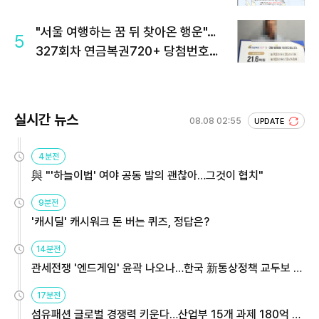
"서울 여행하는 꿈 뒤 찾아온 행운"…
5
327회차 연금복권720+ 당첨번호조
회 주목
실시간 뉴스
08.08 02:55
UPDATE
4분전
與 "'하늘이법' 여야 공동 발의 괜찮아…그것이 협치"
9분전
'캐시딜' 캐시워크 돈 버는 퀴즈, 정답은?
14분전
관세전쟁 '엔드게임' 윤곽 나오나…한국 新통상정책 교두보 활
용해야
17분전
섬유패션 글로벌 경쟁력 키운다…산업부 15개 과제 180억 지