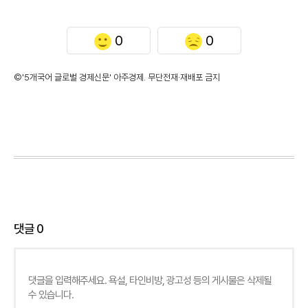
0
0
©'5개국어 글로벌 경제신문' 아주경제. 무단전재·재배포 금지
댓글
0