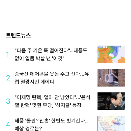
트렌드뉴스
"다음 주 기온 뚝 떨어진다"…태풍도
1
없이 열돔 박살 낸 '이것'
중국산 에어콘을 웃돈 주고 산다...유
2
럽 열광시킨 메이디
"이재명 탄핵, 얼마 안 남았다"...'윤석
3
열 탄핵' 맞힌 무당, '성지글' 등장
태풍 '돌핀'·'찬홈' 한반도 빗겨간다…
4
예상 경로는?