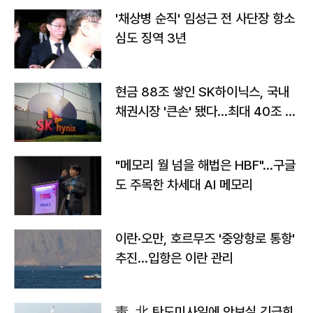
'채상병 순직' 임성근 전 사단장 항소
심도 징역 3년
현금 88조 쌓인 SK하이닉스, 국내
채권시장 '큰손' 됐다…최대 40조 투
자
"메모리 월 넘을 해법은 HBF"…구글
도 주목한 차세대 AI 메모리
이란·오만, 호르무즈 '중앙항로 통항'
추진…입항은 이란 관리
靑, 北 탄도미사일에 안보실 긴급회