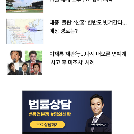
태풍 '돌핀'·'찬홈' 한반도 빗겨간다…
예상 경로는?
이재룡 재판行…다시 떠오른 연예계
'사고 후 미조치' 사례