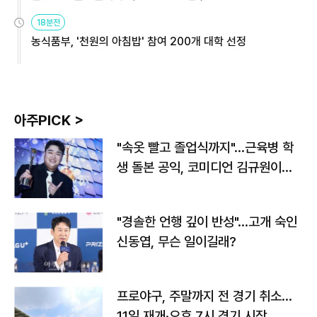
원
18분전
농식품부, '천원의 아침밥' 참여 200개 대학 선정
아주PICK >
"속옷 빨고 졸업식까지"…근육병 학
생 돌본 공익, 코미디언 김규원이었
다
"경솔한 언행 깊이 반성"…고개 숙인
신동엽, 무슨 일이길래?
프로야구, 주말까지 전 경기 취소…
11일 재개·오후 7시 경기 시작