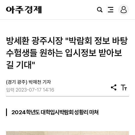
로
아
그
검
전
주
인
색
체
경
메
제
뉴
방세환 광주시장 "박람회 정보 바탕
수험생들 원하는 입시정보 받아보
길 기대"
(경기 광주) 박재천 기자
공
텍
입력 2023-07-17 14:16
유
스
트
크
기
2024학년도 대학입시박람회 성황리 마쳐