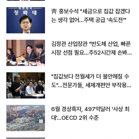
靑 홍보수석 "세금으로 집값 잡겠다
는 생각 없어…주택 공급 '속도전'"
김정관 산업장관 "반도체 산업, 빠른
시장 선점 필요…주52시간제 손봐
야"
"집값보다 전월세가 더 불안해질 수
도"…전문가들, 세제개편안 부작용
우려
6월 경상흑자, 497억달러 '사상 최
대'…OECD 2위 수준