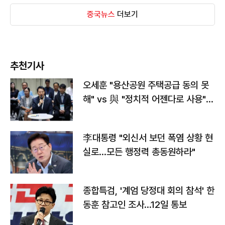
중국뉴스
더보기
추천기사
오세훈 "용산공원 주택공급 동의 못
해" vs 與 "정치적 어젠다로 사용"
맞불
李대통령 "외신서 보던 폭염 상황 현
실로…모든 행정력 총동원하라"
종합특검, '계엄 당정대 회의 참석' 한
동훈 참고인 조사...12일 통보