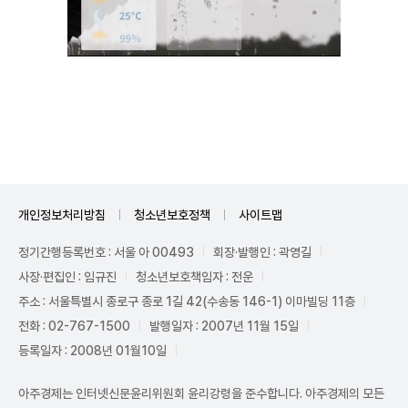
Unmute
개인정보처리방침
청소년보호정책
사이트맵
정기간행등록번호 : 서울 아 00493
회장·발행인 : 곽영길
사장·편집인 : 임규진
청소년보호책임자 : 전운
주소 : 서울특별시 종로구 종로 1길 42(수송동 146-1) 이마빌딩 11층
전화 : 02-767-1500
발행일자 : 2007년 11월 15일
등록일자 : 2008년 01월10일
아주경제는 인터넷신문윤리위원회 윤리강령을 준수합니다. 아주경제의 모든