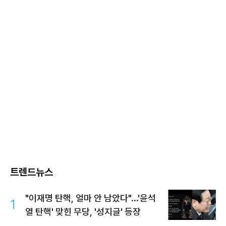
트렌드뉴스
"이재명 탄핵, 얼마 안 남았다"...'윤석
1
열 탄핵' 맞힌 무당, '성지글' 등장