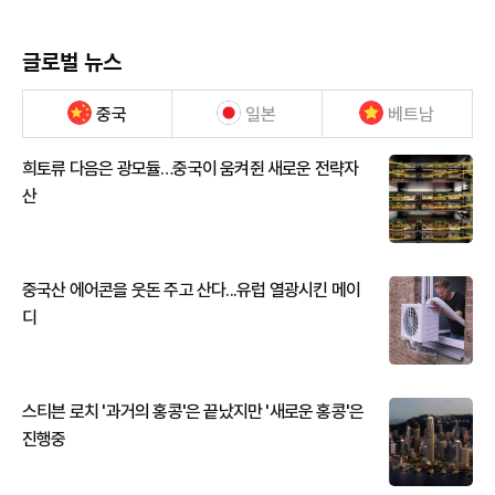
글로벌 뉴스
중국
일본
베트남
희토류 다음은 광모듈…중국이 움켜쥔 새로운 전략자
산
중국산 에어콘을 웃돈 주고 산다...유럽 열광시킨 메이
디
스티븐 로치 '과거의 홍콩'은 끝났지만 '새로운 홍콩'은
진행중