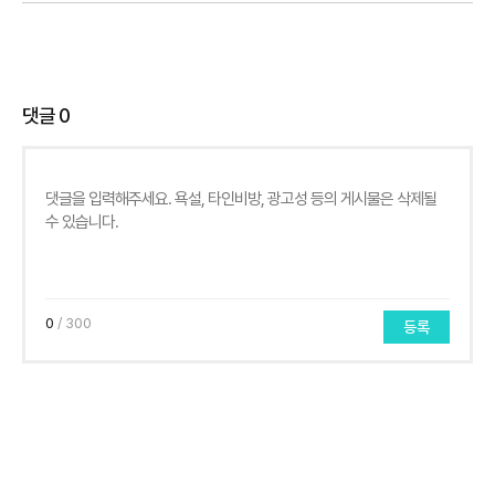
댓글
0
0
/ 300
등록