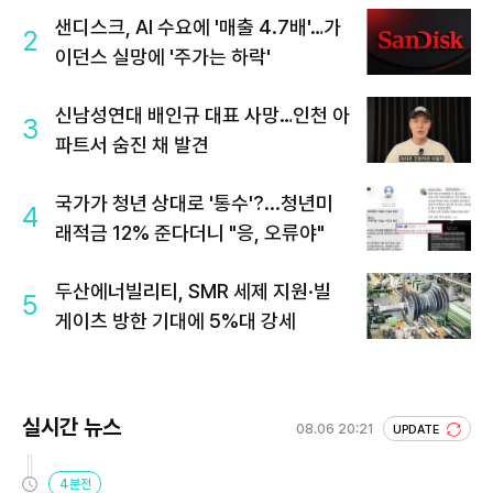
샌디스크, AI 수요에 '매출 4.7배'…가
2
이던스 실망에 '주가는 하락'
신남성연대 배인규 대표 사망…인천 아
3
파트서 숨진 채 발견
국가가 청년 상대로 '통수'?...청년미
4
래적금 12% 준다더니 "응, 오류야"
두산에너빌리티, SMR 세제 지원·빌
5
게이츠 방한 기대에 5%대 강세
실시간 뉴스
08.06 20:21
UPDATE
4분전