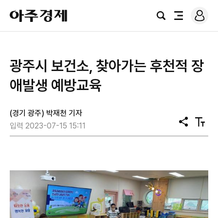
로
아
그
검
전
주
인
색
체
경
메
제
뉴
광주시 보건소, 찾아가는 후천적 장
애발생 예방교육
(경기 광주) 박재천 기자
공
텍
입력 2023-07-15 15:11
유
스
트
크
기