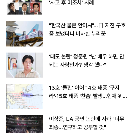
'사고 후 미조치' 사례
"한국산 물은 안마셔"…日 지진 구호
품 보냈더니 비하한 누리꾼
'태도 논란' 정준원 "난 배우 하면 안
되는 사람인가? 생각 했다"
13호 '돌핀' 이어 14호 태풍 '구지
라'·15호 태풍 '찬홈' 발생…현재 위
치와 이동경로는?
이상준, LA 공연 논란에 사과 "너무
죄송…연구하고 공부할 것"