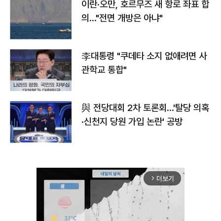
이란·오만, 호르무즈 새 항로 좌표 합
의…"전면 개방은 아냐"
李대통령 "쿠데타 소지 없애려면 사
관학교 통합"
與 전당대회 2차 토론회…'탈당 의혹
·신천지 당원 가입 논란' 공방
더보기
arrow_forward_ios