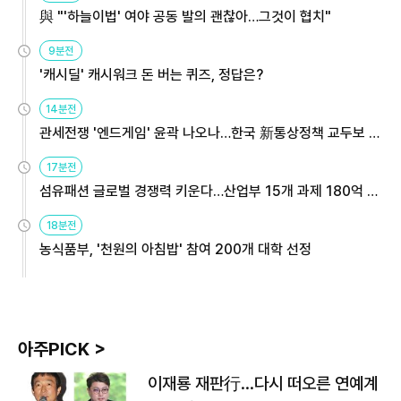
與 "'하늘이법' 여야 공동 발의 괜찮아…그것이 협치"
9분전
'캐시딜' 캐시워크 돈 버는 퀴즈, 정답은?
14분전
관세전쟁 '엔드게임' 윤곽 나오나…한국 新통상정책 교두보 활
용해야
17분전
섬유패션 글로벌 경쟁력 키운다…산업부 15개 과제 180억 지
원
18분전
농식품부, '천원의 아침밥' 참여 200개 대학 선정
아주PICK >
이재룡 재판行…다시 떠오른 연예계