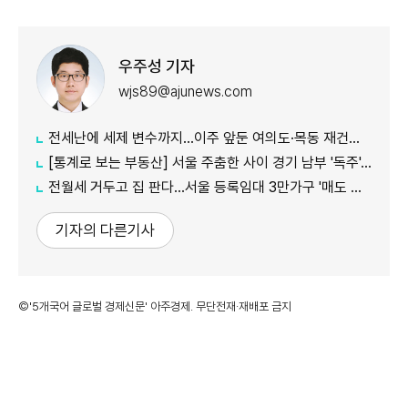
우주성 기자
wjs89@ajunews.com
전세난에 세제 변수까지…이주 앞둔 여의도·목동 재건축 '비상'
[통계로 보는 부동산] 서울 주춤한 사이 경기 남부 '독주'…세제 개편에 실수요 이동 빨라지나
전월세 거두고 집 판다…서울 등록임대 3만가구 '매도 기로'
기자의 다른기사
©'5개국어 글로벌 경제신문' 아주경제. 무단전재·재배포 금지