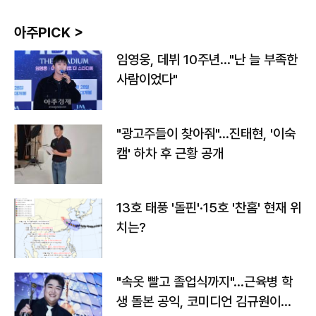
아주PICK >
임영웅, 데뷔 10주년…"난 늘 부족한
사람이었다"
"광고주들이 찾아줘"…진태현, '이숙
캠' 하차 후 근황 공개
13호 태풍 '돌핀'·15호 '찬홈' 현재 위
치는?
"속옷 빨고 졸업식까지"…근육병 학
생 돌본 공익, 코미디언 김규원이었