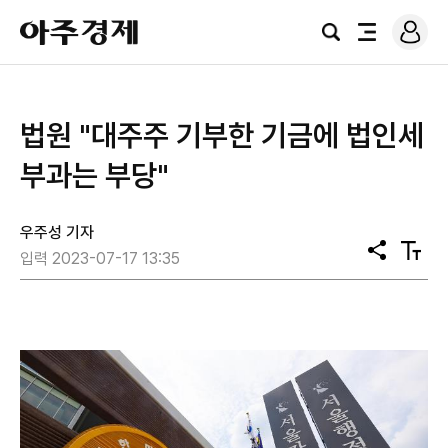
로
아
그
검
전
주
인
색
체
경
메
제
뉴
법원 "대주주 기부한 기금에 법인세
부과는 부당"
우주성 기자
공
텍
입력 2023-07-17 13:35
유
스
트
크
기