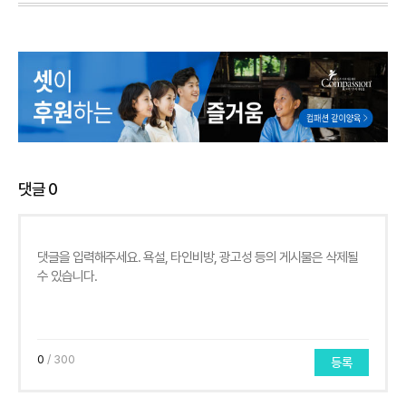
댓글
0
0
/ 300
등록