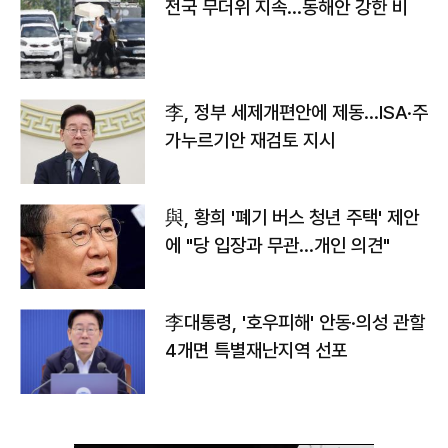
전국 무더위 지속…동해안 강한 비
李, 정부 세제개편안에 제동…ISA·주
가누르기안 재검토 지시
與, 황희 '폐기 버스 청년 주택' 제안
에 "당 입장과 무관…개인 의견"
李대통령, '호우피해' 안동·의성 관할
4개면 특별재난지역 선포