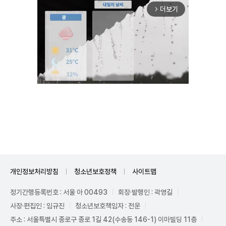
더보기
arrow_forward_ios
Unmute
개인정보처리방침
청소년보호정책
사이트맵
정기간행등록번호 : 서울 아 00493
회장·발행인 : 곽영길
사장·편집인 : 임규진
청소년보호책임자 : 전운
주소 : 서울특별시 종로구 종로 1길 42(수송동 146-1) 이마빌딩 11층