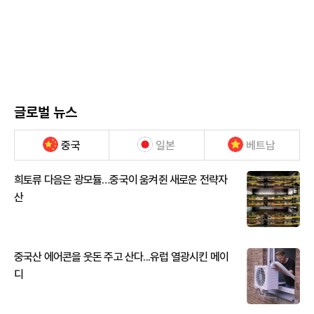
글로벌 뉴스
중국
일본
베트남
희토류 다음은 광모듈…중국이 움켜쥔 새로운 전략자
산
중국산 에어콘을 웃돈 주고 산다...유럽 열광시킨 메이
디