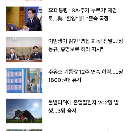
李대통령 'ISA·주가 누르기' 재검
토…與 "환영" 野 "졸속 국정"
이임생이 밝힌 '빵집 회동' 전말…"정
몽규, 홍명보로 하라 지시"
주유소 기름값 12주 연속 하락…L당
1800원대 유지
불볕더위에 온열질환자 202명 발
생…3명 숨져