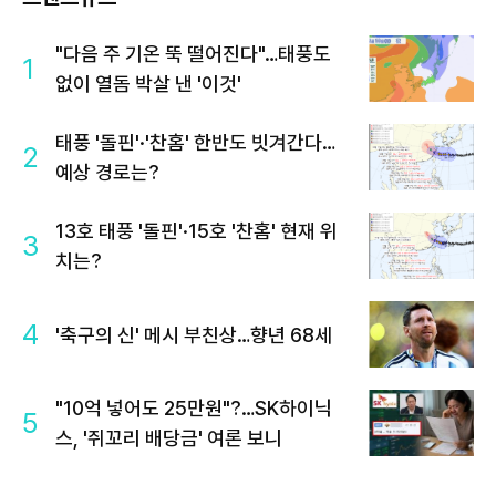
"다음 주 기온 뚝 떨어진다"…태풍도
1
없이 열돔 박살 낸 '이것'
태풍 '돌핀'·'찬홈' 한반도 빗겨간다…
2
예상 경로는?
13호 태풍 '돌핀'·15호 '찬홈' 현재 위
3
치는?
4
'축구의 신' 메시 부친상…향년 68세
"10억 넣어도 25만원"?…SK하이닉
5
스, '쥐꼬리 배당금' 여론 보니