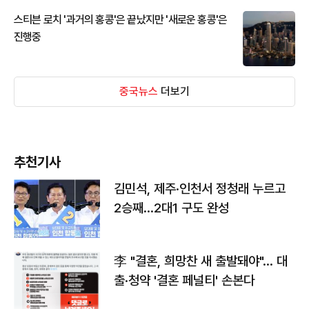
스티븐 로치 '과거의 홍콩'은 끝났지만 '새로운 홍콩'은
진행중
중국뉴스
더보기
추천기사
김민석, 제주·인천서 정청래 누르고
2승째…2대1 구도 완성
李 "결혼, 희망찬 새 출발돼야"… 대
출·청약 '결혼 페널티' 손본다