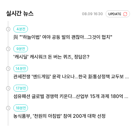
실시간 뉴스
08.09 16:30
UPDATE
4분전
與 "'하늘이법' 여야 공동 발의 괜찮아…그것이 협치"
9분전
'캐시딜' 캐시워크 돈 버는 퀴즈, 정답은?
14분전
관세전쟁 '엔드게임' 윤곽 나오나…한국 新통상정책 교두보 활
용해야
17분전
섬유패션 글로벌 경쟁력 키운다…산업부 15개 과제 180억 지
원
18분전
농식품부, '천원의 아침밥' 참여 200개 대학 선정