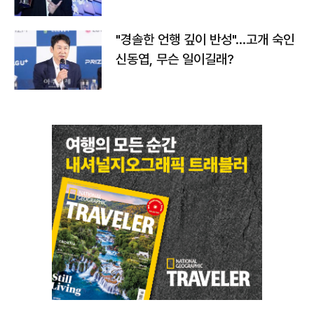
다
"경솔한 언행 깊이 반성"…고개 숙인
신동엽, 무슨 일이길래?