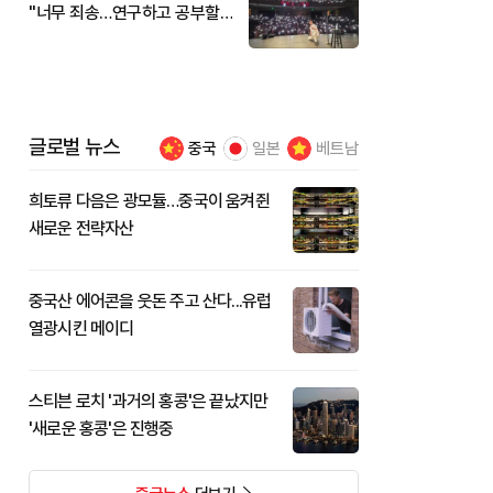
"너무 죄송…연구하고 공부할
것"
글로벌 뉴스
중국
일본
베트남
희토류 다음은 광모듈…중국이 움켜쥔
새로운 전략자산
중국산 에어콘을 웃돈 주고 산다...유럽
열광시킨 메이디
스티븐 로치 '과거의 홍콩'은 끝났지만
'새로운 홍콩'은 진행중