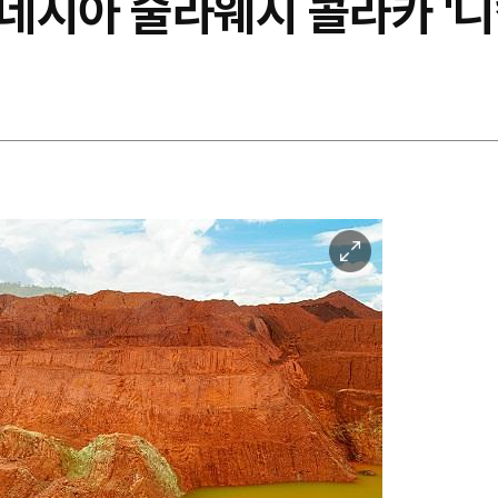
네시아 술라웨시 콜라카 '니
이
미
지
확
대