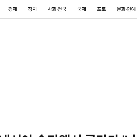
경제
정치
사회·전국
국제
포토
문화·연예