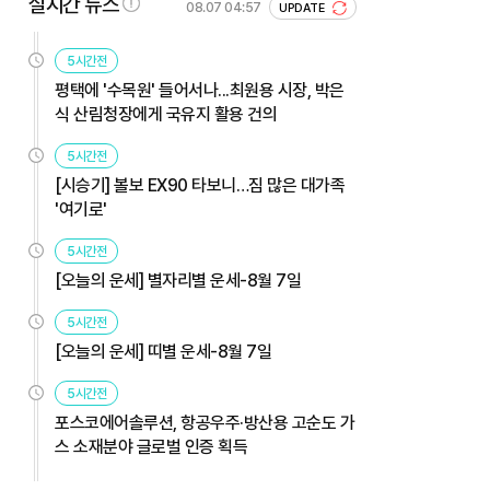
실시간 뉴스
08.07 04:57
UPDATE
5시간전
평택에 '수목원' 들어서나...최원용 시장, 박은
식 산림청장에게 국유지 활용 건의
5시간전
[시승기] 볼보 EX90 타보니…짐 많은 대가족
'여기로'
5시간전
[오늘의 운세] 별자리별 운세-8월 7일
5시간전
[오늘의 운세] 띠별 운세-8월 7일
5시간전
포스코에어솔루션, 항공우주·방산용 고순도 가
스 소재분야 글로벌 인증 획득