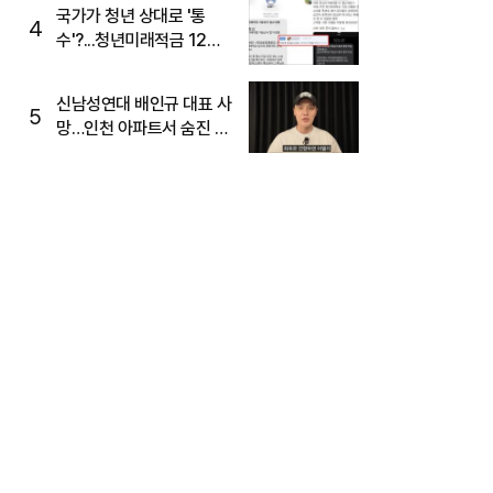
국가가 청년 상대로 '통
4
수'?...청년미래적금 12%
준다더니 "응, 오류야"
신남성연대 배인규 대표 사
5
망…인천 아파트서 숨진 채
발견