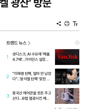
켈 광산' 방문
공
프
텍
유
린
스
트
트
크
기
트렌드 뉴스
샌디스크, AI 수요에 '매출
1
4.7배'…가이던스 실망에
'주가는 하락'
"이재명 탄핵, 얼마 안 남았
2
다"...'윤석열 탄핵' 맞힌 무
당, '성지글' 등장
중국산 에어콘을 웃돈 주고
3
산다...유럽 열광시킨 메이
디