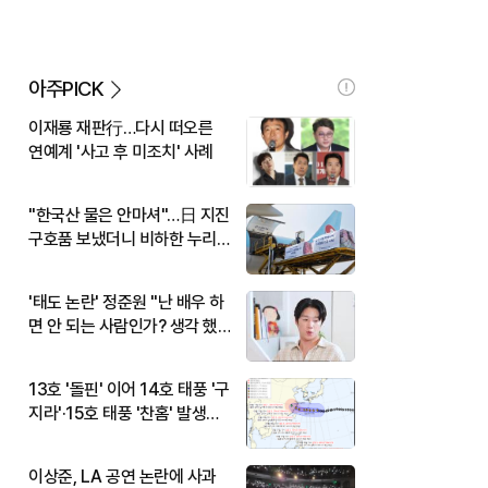
아주PICK
이재룡 재판行…다시 떠오른
연예계 '사고 후 미조치' 사례
"한국산 물은 안마셔"…日 지진
구호품 보냈더니 비하한 누리
꾼
'태도 논란' 정준원 "난 배우 하
면 안 되는 사람인가? 생각 했
다"
13호 '돌핀' 이어 14호 태풍 '구
지라'·15호 태풍 '찬홈' 발생…
현재 위치와 이동경로는?
이상준, LA 공연 논란에 사과