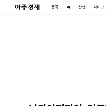
아
중국
AI
산업
재테크
주
경
제