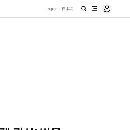
로
English
日本語
그
검
전
인
색
체
메
뉴