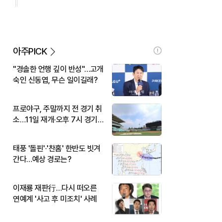
아주PICK
"경솔한 언행 깊이 반성"…고개
숙인 신동엽, 무슨 일이길래?
프로야구, 주말까지 전 경기 취
소…11일 재개·오후 7시 경기
시작
태풍 '돌핀'·'찬홈' 한반도 빗겨
간다…예상 경로는?
이재룡 재판行…다시 떠오른
연예계 '사고 후 미조치' 사례