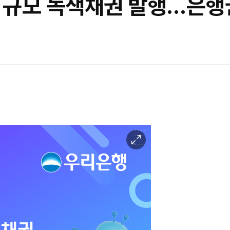
억 규모 녹색채권 발행…은행
이
미
지
확
대