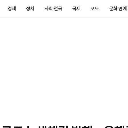
경제
정치
사회·전국
국제
포토
문화·연예