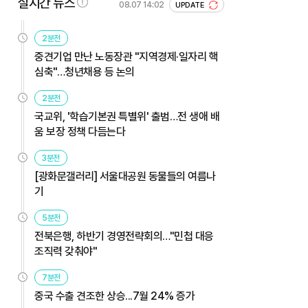
실시간 뉴스
08.07 14:02
UPDATE
2분전
중견기업 만난 노동장관 "지역경제·일자리 핵
심축"…청년채용 등 논의
2분전
국교위, '학습기본권 특별위' 출범…전 생애 배
움 보장 정책 다듬는다
3분전
[광화문갤러리] 서울대공원 동물들의 여름나
기
5분전
전북은행, 하반기 경영전략회의…"민첩 대응
조직력 갖춰야"
7분전
중국 수출 견조한 상승...7월 24% 증가