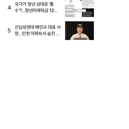
주목
국가가 청년 상대로 '통
4
수'?...청년미래적금 12%
준다더니 "응, 오류야"
신남성연대 배인규 대표 사
5
망…인천 아파트서 숨진 채
발견