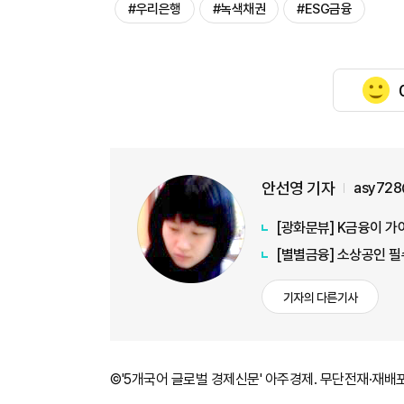
#우리은행
#녹색채권
#ESG금융
안선영 기자
asy728
[광화문뷰] K금융이 가
[별별금융] 소상공인 필
기자의 다른기사
©'5개국어 글로벌 경제신문' 아주경제. 무단전재·재배