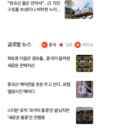
"한국산 물은 안마셔"…日 지진
구호품 보냈더니 비하한 누리
꾼
글로벌 뉴스
중국
일본
베트남
희토류 다음은 광모듈…중국이 움켜쥔
새로운 전략자산
중국산 에어콘을 웃돈 주고 산다...유럽
열광시킨 메이디
스티븐 로치 '과거의 홍콩'은 끝났지만
'새로운 홍콩'은 진행중