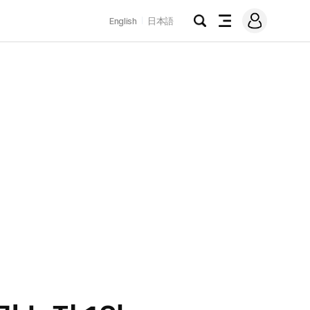
로
English
日本語
그
검
전
인
색
체
메
뉴