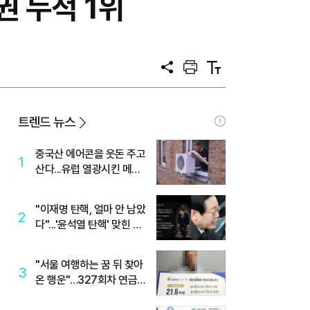
권 누적 1위
공
프
텍
유
린
스
트
트
크
기
트렌드 뉴스
중국산 에어콘을 웃돈 주고
1
산다...유럽 열광시킨 메이
디
"이재명 탄핵, 얼마 안 남았
2
다"...'윤석열 탄핵' 맞힌 무
당, '성지글' 등장
"서울 여행하는 꿈 뒤 찾아
3
온 행운"…327회차 연금
복권720+ 당첨번호조회