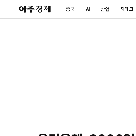
아
중국
AI
산업
재테크
주
경
제