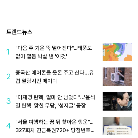
트렌드뉴스
"다음 주 기온 뚝 떨어진다"…태풍도
1
없이 열돔 박살 낸 '이것'
중국산 에어콘을 웃돈 주고 산다...유
2
럽 열광시킨 메이디
"이재명 탄핵, 얼마 안 남았다"...'윤석
3
열 탄핵' 맞힌 무당, '성지글' 등장
"서울 여행하는 꿈 뒤 찾아온 행운"…
4
327회차 연금복권720+ 당첨번호조