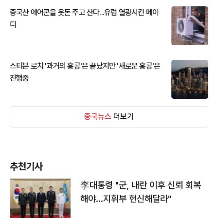
중국산 에어콘을 웃돈 주고 산다...유럽 열광시킨 메이
디
스티븐 로치 '과거의 홍콩'은 끝났지만 '새로운 홍콩'은
진행중
중국뉴스
더보기
추천기사
李대통령 "군, 내란 이후 신뢰 회복
해야…지휘부 헌신해달라"