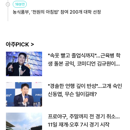
18분전
농식품부, '천원의 아침밥' 참여 200개 대학 선정
아주PICK >
"속옷 빨고 졸업식까지"…근육병 학
생 돌본 공익, 코미디언 김규원이었
다
"경솔한 언행 깊이 반성"…고개 숙인
신동엽, 무슨 일이길래?
프로야구, 주말까지 전 경기 취소…
11일 재개·오후 7시 경기 시작