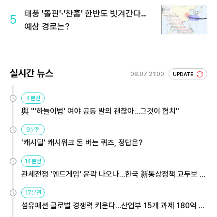
회 주목
태풍 '돌핀'·'찬홈' 한반도 빗겨간다…
5
예상 경로는?
실시간 뉴스
08.07 21:00
UPDATE
4분전
與 "'하늘이법' 여야 공동 발의 괜찮아…그것이 협치"
9분전
'캐시딜' 캐시워크 돈 버는 퀴즈, 정답은?
14분전
관세전쟁 '엔드게임' 윤곽 나오나…한국 新통상정책 교두보 활
용해야
17분전
섬유패션 글로벌 경쟁력 키운다…산업부 15개 과제 180억 지
원