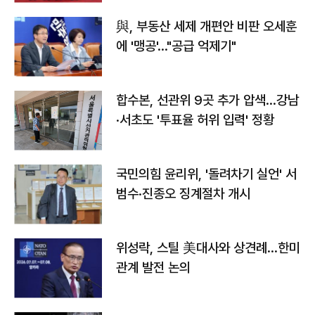
與, 부동산 세제 개편안 비판 오세훈
에 '맹공'…"공급 억제기"
합수본, 선관위 9곳 추가 압색…강남
·서초도 '투표율 허위 입력' 정황
국민의힘 윤리위, '돌려차기 실언' 서
범수·진종오 징계절차 개시
위성락, 스틸 美대사와 상견례…한미
관계 발전 논의