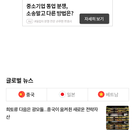
글로벌 뉴스
중국
일본
베트남
희토류 다음은 광모듈…중국이 움켜쥔 새로운 전략자
산