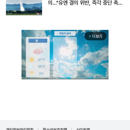
의…"유엔 결의 위반, 즉각 중단 촉
구"
더보기
arrow_forward_ios
Unmute
개인정보처리방침
청소년보호정책
사이트맵