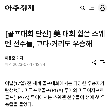
로
아
그
검
전
주
인
색
체
경
메
제
뉴
[골프대회 단신] 美 대회 휩쓴 스웨
덴 선수들, 코다·커리도 우승해
이동훈 기자
공
텍
입력 2023-07-17 12:34
유
스
트
크
기
이날(17일) 전 세계 골프대회에서는 다양한 우승자가
탄생했다. 미국프로골프(PGA) 투어와 미국여자프로
골프(LPGA) 투어에서는 스웨덴 선수들이 생애 첫 우
승컵을 들었다.