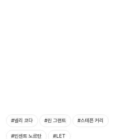
#넬리 코다
#린 그랜트
#스테픈 커리
#빈센트 노르탄
#LET