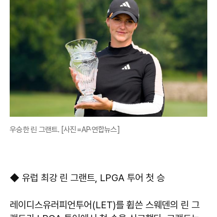
우승한 린 그랜트. [사진=AP·연합뉴스]
◆ 유럽 최강 린 그랜트, LPGA 투어 첫 승
레이디스유러피언투어(LET)를 휩쓴 스웨덴의 린 그