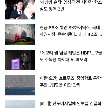
'채상병 순직' 임성근 전 사단장 항소
심도 징역 3년
현금 88조 쌓인 SK하이닉스, 국내
채권시장 '큰손' 됐다…최대 40조 투
자
"메모리 월 넘을 해법은 HBF"…구글
도 주목한 차세대 AI 메모리
이란·오만, 호르무즈 '중앙항로 통항'
추진…입항은 이란 관리
靑, 北 탄도미사일에 안보실 긴급회