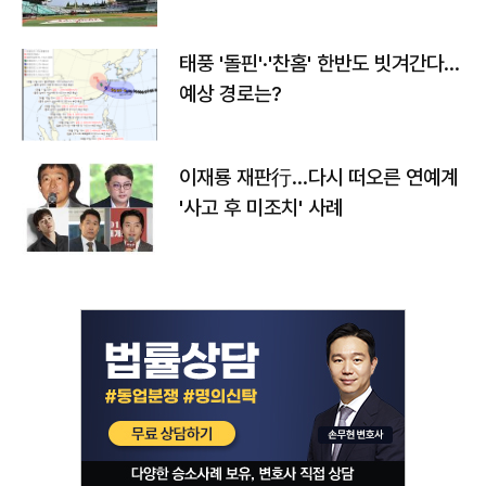
태풍 '돌핀'·'찬홈' 한반도 빗겨간다…
예상 경로는?
이재룡 재판行…다시 떠오른 연예계
'사고 후 미조치' 사례