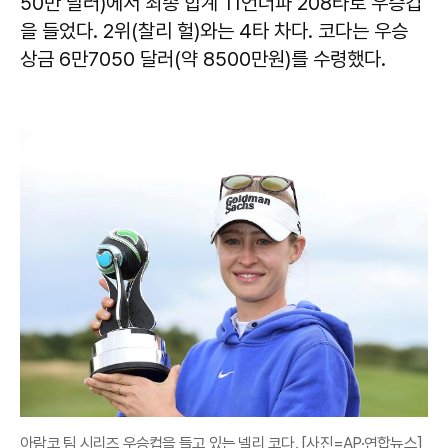
50만 달러)에서 최종 합계 11언더파 208타로 우승컵
을 들었다. 2위(찰리 헐)와는 4타 차다. 코다는 우승
상금 6만7050 달러(약 8500만원)를 수령했다.
아람코 팀 시리즈 우승컵을 들고 있는 넬리 코다. [사진=AP·연합뉴스]