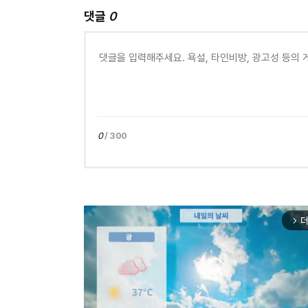
댓글
0
0
/ 300
더
arrow_forward_ios