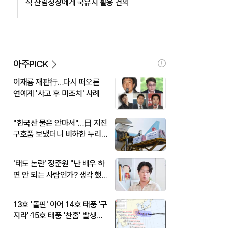
식 산림청장에게 국유지 활용 건의
아주PICK
이재룡 재판行…다시 떠오른
연예계 '사고 후 미조치' 사례
"한국산 물은 안마셔"…日 지진
구호품 보냈더니 비하한 누리
꾼
'태도 논란' 정준원 "난 배우 하
면 안 되는 사람인가? 생각 했
다"
13호 '돌핀' 이어 14호 태풍 '구
지라'·15호 태풍 '찬홈' 발생…
현재 위치와 이동경로는?