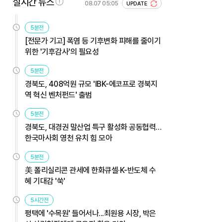
실시간 뉴스
08.07 05:05
UPDATE
5분전
[전문가 기고] 폭염 등 기후변화 피해를 줄이기
위한 '기후감사'의 필요성
5분전
경북도, 408억원 규모 'IBK-에코프로 경북지
역 혁신 벤처펀드' 출범
5분전
경북도, 대경권 말산업 특구 활성화 공동협력…
한국마사회 영천 유치 힘 모아
5분전
美 폴리실리콘 관세에 한화큐셀·K-반도체 수
혜 기대감 '쑥'
5시간전
평택에 '수목원' 들어서나...최원용 시장, 박은