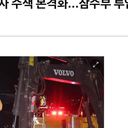
자 수색 본격화…잠수부 투
이
미
지
확
대