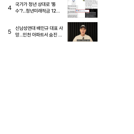
국가가 청년 상대로 '통
4
수'?...청년미래적금 12%
준다더니 "응, 오류야"
신남성연대 배인규 대표 사
5
망…인천 아파트서 숨진 채
발견