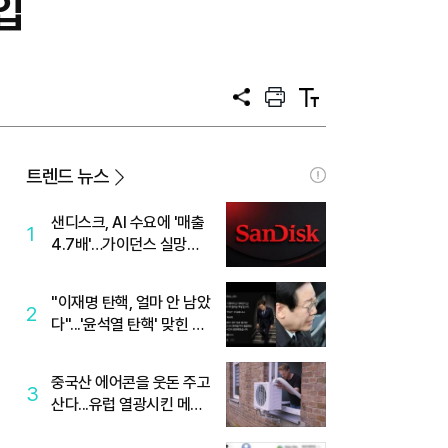
입
공
프
텍
유
린
스
트
트
크
기
트렌드 뉴스
샌디스크, AI 수요에 '매출
1
4.7배'…가이던스 실망에
'주가는 하락'
"이재명 탄핵, 얼마 안 남았
2
다"...'윤석열 탄핵' 맞힌 무
당, '성지글' 등장
중국산 에어콘을 웃돈 주고
3
산다...유럽 열광시킨 메이
디