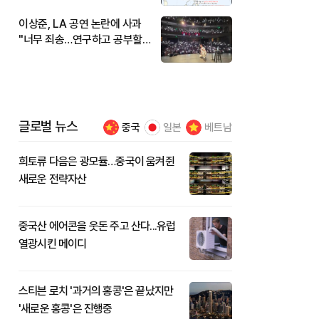
이상준, LA 공연 논란에 사과
"너무 죄송…연구하고 공부할
것"
글로벌 뉴스
중국
일본
베트남
희토류 다음은 광모듈…중국이 움켜쥔
새로운 전략자산
중국산 에어콘을 웃돈 주고 산다...유럽
열광시킨 메이디
스티븐 로치 '과거의 홍콩'은 끝났지만
'새로운 홍콩'은 진행중