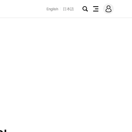
로
English
日本語
그
검
전
인
색
체
메
뉴