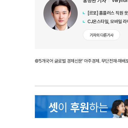
홍승완 기자
veryho
[르포] 홈플러스 직원 
CJ온스타일, 모바일 라
기자의 다른기사
©'5개국어 글로벌 경제신문' 아주경제. 무단전재·재배