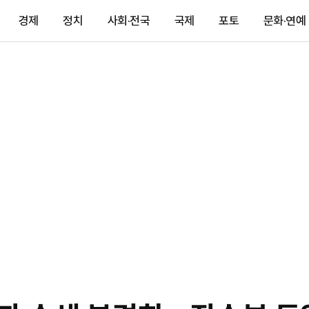
경제
정치
사회·전국
국제
포토
문화·연예