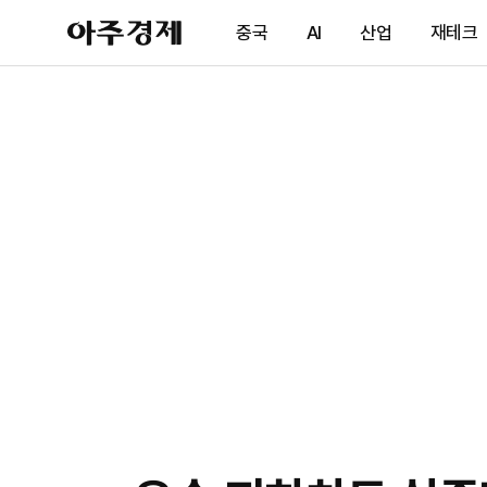
아
중국
AI
산업
재테크
주
경
제