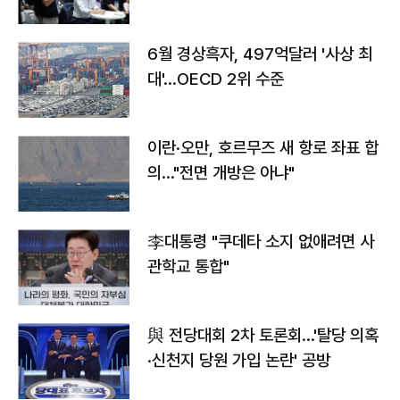
우려
6월 경상흑자, 497억달러 '사상 최
대'…OECD 2위 수준
이란·오만, 호르무즈 새 항로 좌표 합
의…"전면 개방은 아냐"
李대통령 "쿠데타 소지 없애려면 사
관학교 통합"
與 전당대회 2차 토론회…'탈당 의혹
·신천지 당원 가입 논란' 공방