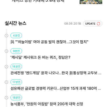
게이츠 방한 기대에 5%대 강세
실시간 뉴스
08.06 20:18
UPDATE
4분전
與 "'하늘이법' 여야 공동 발의 괜찮아…그것이 협치"
9분전
'캐시딜' 캐시워크 돈 버는 퀴즈, 정답은?
14분전
관세전쟁 '엔드게임' 윤곽 나오나…한국 新통상정책 교두보 활
용해야
17분전
섬유패션 글로벌 경쟁력 키운다…산업부 15개 과제 180억 지
원
18분전
농식품부, '천원의 아침밥' 참여 200개 대학 선정