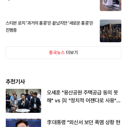
스티븐 로치 '과거의 홍콩'은 끝났지만 '새로운 홍콩'은
진행중
중국뉴스
더보기
추천기사
오세훈 "용산공원 주택공급 동의 못
해" vs 與 "정치적 어젠다로 사용"
맞불
李대통령 "외신서 보던 폭염 상황 현