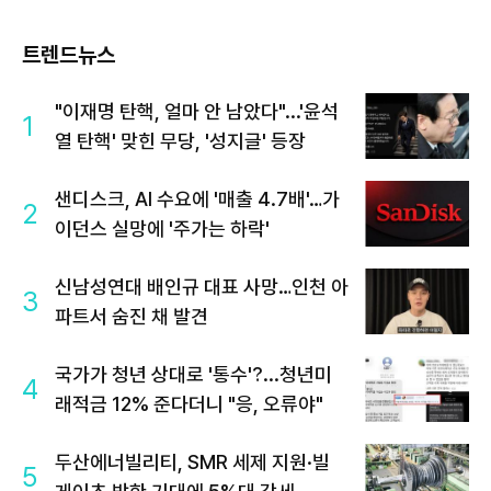
트렌드뉴스
"이재명 탄핵, 얼마 안 남았다"...'윤석
1
열 탄핵' 맞힌 무당, '성지글' 등장
샌디스크, AI 수요에 '매출 4.7배'…가
2
이던스 실망에 '주가는 하락'
신남성연대 배인규 대표 사망…인천 아
3
파트서 숨진 채 발견
국가가 청년 상대로 '통수'?...청년미
4
래적금 12% 준다더니 "응, 오류야"
두산에너빌리티, SMR 세제 지원·빌
5