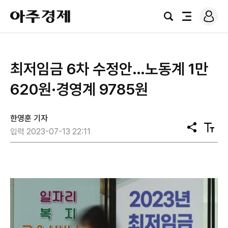
로
아
그
검
전
주
인
색
체
경
메
제
뉴
최저임금 6차 수정안…노동계 1만
620원·경영계 9785원
한영훈 기자
공
텍
입력 2023-07-13 22:11
유
스
트
크
기