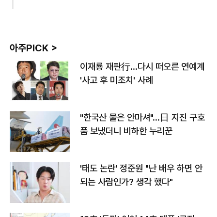
아주PICK >
이재룡 재판行…다시 떠오른 연예계
'사고 후 미조치' 사례
"한국산 물은 안마셔"…日 지진 구호
품 보냈더니 비하한 누리꾼
'태도 논란' 정준원 "난 배우 하면 안
되는 사람인가? 생각 했다"