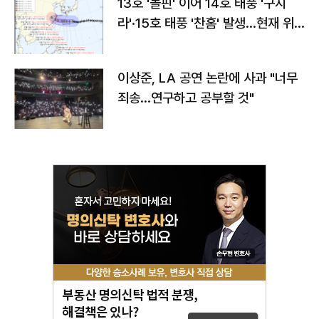
13호 '돌핀' 이어 14호 태풍 '구지
라'·15호 태풍 '찬홈' 발생…현재 위
치와 이동경로는?
이상준, LA 공연 논란에 사과 "너무
죄송…연구하고 공부할 것"