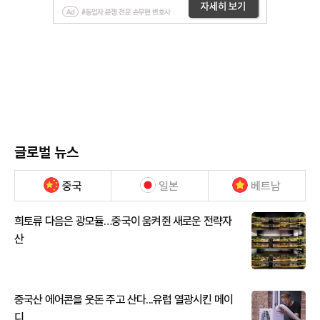
글로벌 뉴스
중국
일본
베트남
희토류 다음은 광모듈…중국이 움켜쥔 새로운 전략자
산
중국산 에어콘을 웃돈 주고 산다...유럽 열광시킨 메이
디