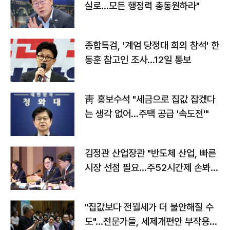
실로…모든 행정력 총동원하라"
종합특검, '계엄 당정대 회의 참석' 한
동훈 참고인 조사...12일 통보
靑 홍보수석 "세금으로 집값 잡겠다
는 생각 없어…주택 공급 '속도전'"
김정관 산업장관 "반도체 산업, 빠른
시장 선점 필요…주52시간제 손봐
야"
"집값보다 전월세가 더 불안해질 수
도"…전문가들, 세제개편안 부작용