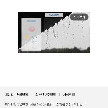
더보기
arrow_forward_ios
Unmute
개인정보처리방침
청소년보호정책
사이트맵
정기간행등록번호 : 서울 아 00493
회장·발행인 : 곽영길