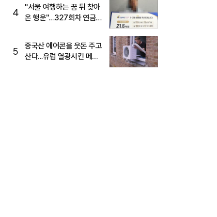
"서울 여행하는 꿈 뒤 찾아
4
온 행운"…327회차 연금
복권720+ 당첨번호조회
주목
중국산 에어콘을 웃돈 주고
5
산다...유럽 열광시킨 메이
디