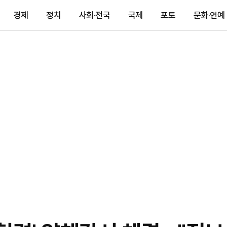
경제
정치
사회·전국
국제
포토
문화·연예