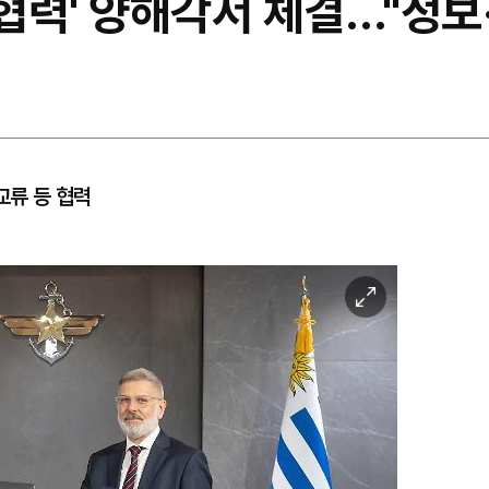
 협력' 양해각서 체결…"정보
교류 등 협력
이
미
지
확
대