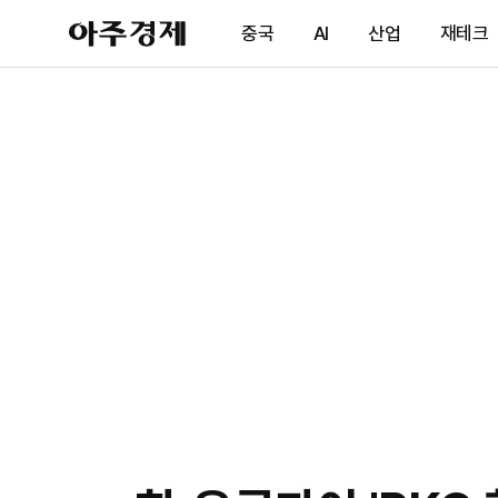
아
중국
AI
산업
재테크
주
경
제