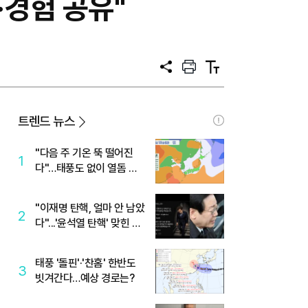
·경험 공유"
공
프
텍
유
린
스
트
트
크
기
트렌드 뉴스
"다음 주 기온 뚝 떨어진
1
다"…태풍도 없이 열돔 박
살 낸 '이것'
"이재명 탄핵, 얼마 안 남았
2
다"...'윤석열 탄핵' 맞힌 무
당, '성지글' 등장
태풍 '돌핀'·'찬홈' 한반도
3
빗겨간다…예상 경로는?