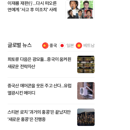
이재룡 재판行…다시 떠오른
연예계 '사고 후 미조치' 사례
글로벌 뉴스
중국
일본
베트남
희토류 다음은 광모듈…중국이 움켜쥔
새로운 전략자산
중국산 에어콘을 웃돈 주고 산다...유럽
열광시킨 메이디
스티븐 로치 '과거의 홍콩'은 끝났지만
'새로운 홍콩'은 진행중