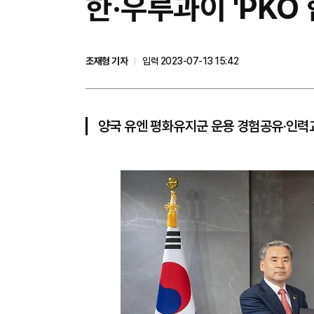
한·우루과이 'PKO
조재형 기자
입력 2023-07-13 15:42
양국 유엔 평화유지군 운용 경험공유‧인력