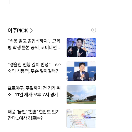
아주PICK
"속옷 빨고 졸업식까지"…근육
병 학생 돌본 공익, 코미디언 김
규원이었다
"경솔한 언행 깊이 반성"…고개
숙인 신동엽, 무슨 일이길래?
프로야구, 주말까지 전 경기 취
소…11일 재개·오후 7시 경기
시작
태풍 '돌핀'·'찬홈' 한반도 빗겨
간다…예상 경로는?