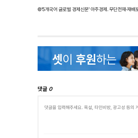
©'5개국어 글로벌 경제신문' 아주경제. 무단전재·재배
댓글
0