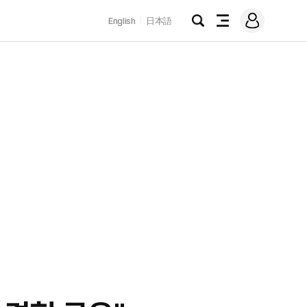
로
English
日本語
그
검
전
인
색
체
메
뉴