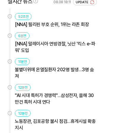
실시간 뉴스
08.08 18:11
UPDATE
52초전
[NNA] 필리핀 부호 순위, 1위는 라존 회장
6분전
[NNA] 말레이시아 연방경찰, 닛산 '킥스 e-파
워' 도입
11분전
불볕더위에 온열질환자 202명 발생…3명 숨
져
12분전
"AI 시대 특허가 경쟁력"…삼성전자, 올해 30
만건 특허 시대 연다
12분전
노동장관, 김포공항 불시 점검…휴게시설 확충
지시