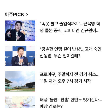
아주PICK >
"속옷 빨고 졸업식까지"…근육병 학
생 돌본 공익, 코미디언 김규원이었
다
"경솔한 언행 깊이 반성"…고개 숙인
신동엽, 무슨 일이길래?
프로야구, 주말까지 전 경기 취소…
11일 재개·오후 7시 경기 시작
태풍 '돌핀'·'찬홈' 한반도 빗겨간다…
예상 경로는?