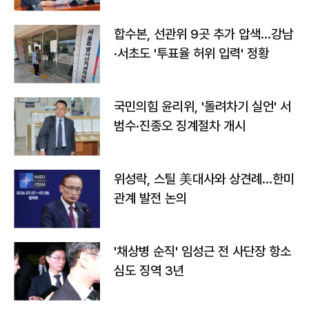
합수본, 선관위 9곳 추가 압색…강남
·서초도 '투표율 허위 입력' 정황
국민의힘 윤리위, '돌려차기 실언' 서
범수·진종오 징계절차 개시
위성락, 스틸 美대사와 상견례…한미
관계 발전 논의
'채상병 순직' 임성근 전 사단장 항소
심도 징역 3년