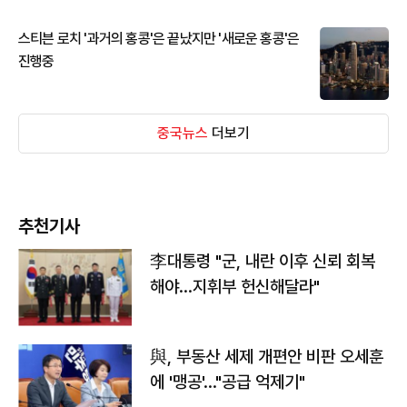
스티븐 로치 '과거의 홍콩'은 끝났지만 '새로운 홍콩'은
진행중
중국뉴스
더보기
추천기사
李대통령 "군, 내란 이후 신뢰 회복
해야…지휘부 헌신해달라"
與, 부동산 세제 개편안 비판 오세훈
에 '맹공'…"공급 억제기"