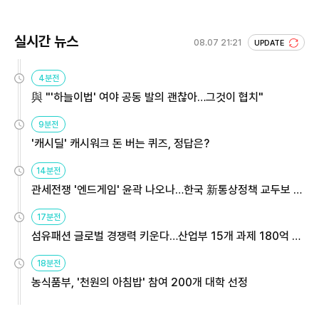
실시간 뉴스
08.07 21:21
UPDATE
4분전
與 "'하늘이법' 여야 공동 발의 괜찮아…그것이 협치"
9분전
'캐시딜' 캐시워크 돈 버는 퀴즈, 정답은?
14분전
관세전쟁 '엔드게임' 윤곽 나오나…한국 新통상정책 교두보 활
용해야
17분전
섬유패션 글로벌 경쟁력 키운다…산업부 15개 과제 180억 지
원
18분전
농식품부, '천원의 아침밥' 참여 200개 대학 선정