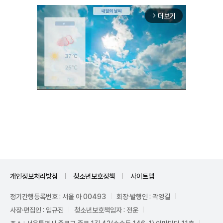
더보기
arrow_forward_ios
Unmute
개인정보처리방침
청소년보호정책
사이트맵
정기간행등록번호 : 서울 아 00493
회장·발행인 : 곽영길
사장·편집인 : 임규진
청소년보호책임자 : 전운