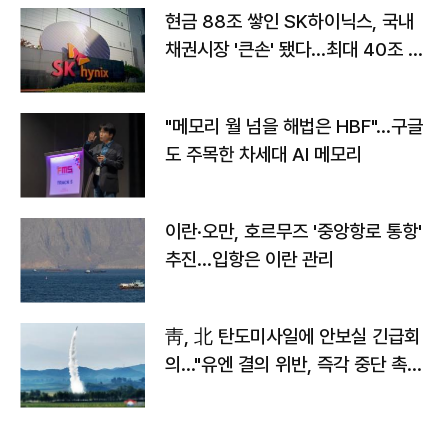
현금 88조 쌓인 SK하이닉스, 국내
채권시장 '큰손' 됐다…최대 40조 투
자
"메모리 월 넘을 해법은 HBF"…구글
도 주목한 차세대 AI 메모리
이란·오만, 호르무즈 '중앙항로 통항'
추진…입항은 이란 관리
靑, 北 탄도미사일에 안보실 긴급회
의…"유엔 결의 위반, 즉각 중단 촉
구"