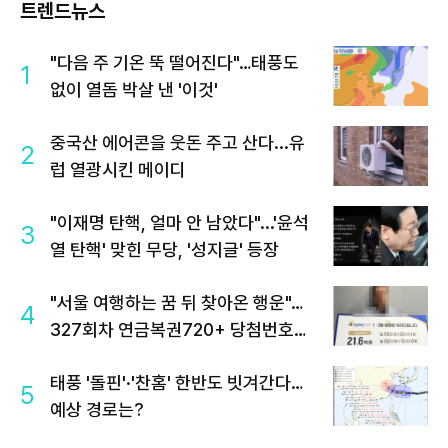
트렌드뉴스
"다음 주 기온 뚝 떨어진다"…태풍도
1
없이 열돔 박살 낸 '이것'
중국산 에어콘을 웃돈 주고 산다...유
2
럽 열광시킨 메이디
"이재명 탄핵, 얼마 안 남았다"...'윤석
3
열 탄핵' 맞힌 무당, '성지글' 등장
"서울 여행하는 꿈 뒤 찾아온 행운"…
4
327회차 연금복권720+ 당첨번호조
회 주목
태풍 '돌핀'·'찬홈' 한반도 빗겨간다…
5
예상 경로는?