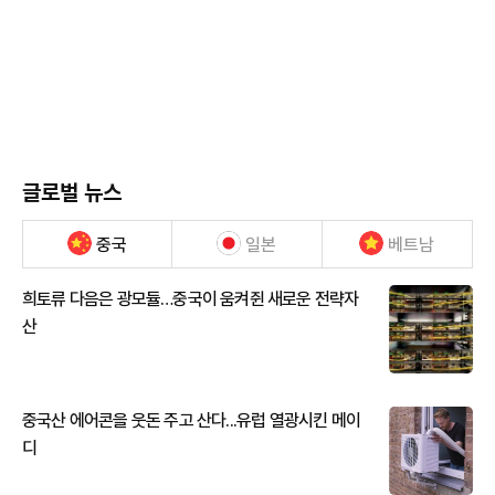
글로벌 뉴스
중국
일본
베트남
희토류 다음은 광모듈…중국이 움켜쥔 새로운 전략자
산
중국산 에어콘을 웃돈 주고 산다...유럽 열광시킨 메이
디