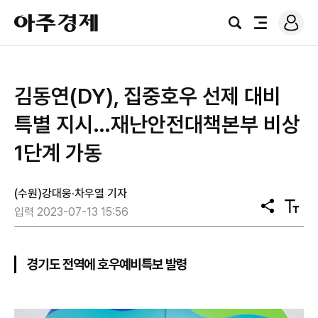
로
아
그
검
전
주
인
색
체
경
메
제
뉴
김동연(DY), 집중호우 선제 대비
특별 지시…재난안전대책본부 비상
1단계 가동
(수원)강대웅·차우열 기자
공
텍
입력 2023-07-13 15:56
유
스
트
크
기
경기도 전역에 호우예비특보 발령