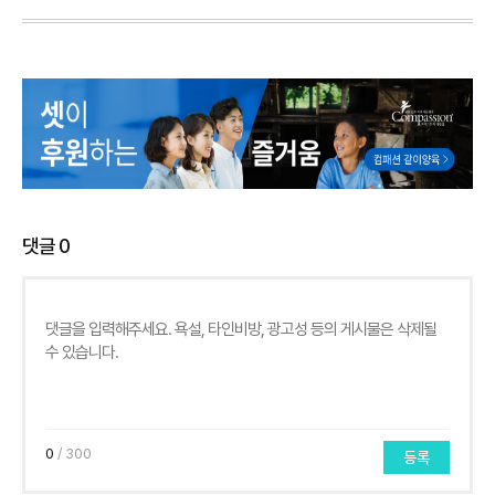
댓글
0
0
/ 300
등록