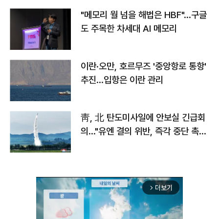
"메모리 월 넘을 해법은 HBF"…구글
도 주목한 차세대 AI 메모리
이란·오만, 호르무즈 '중앙항로 통항'
추진…입항은 이란 관리
靑, 北 탄도미사일에 안보실 긴급회
의…"유엔 결의 위반, 즉각 중단 촉
구"
더보기
arrow_forward_ios