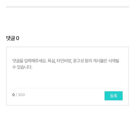
댓글
0
0
/ 300
등록