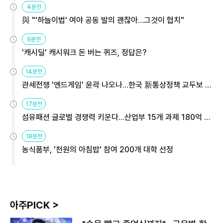
4분전
與 "'하늘이법' 여야 공동 발의 괜찮아…그것이 협치"
9분전
'캐시딜' 캐시워크 돈 버는 퀴즈, 정답은?
14분전
관세전쟁 '엔드게임' 윤곽 나오나…한국 新통상정책 교두보 활
용해야
17분전
섬유패션 글로벌 경쟁력 키운다…산업부 15개 과제 180억 지
원
18분전
농식품부, '천원의 아침밥' 참여 200개 대학 선정
아주PICK >