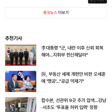
중국뉴스
더보기
추천기사
李대통령 "군, 내란 이후 신뢰 회복
해야…지휘부 헌신해달라"
與, 부동산 세제 개편안 비판 오세훈
에 '맹공'…"공급 억제기"
합수본, 선관위 9곳 추가 압색…강남
·서초도 '투표율 허위 입력' 정황