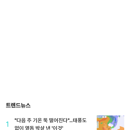
트렌드뉴스
"다음 주 기온 뚝 떨어진다"…태풍도
1
없이 열돔 박살 낸 '이것'