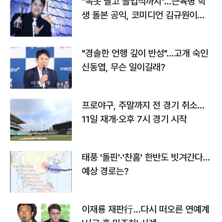
"속옷 빨고 졸업식까지"…근육병 학
생 돌본 공익, 코미디언 김규원이었
다
"경솔한 언행 깊이 반성"…고개 숙인
신동엽, 무슨 일이길래?
프로야구, 주말까지 전 경기 취소…
11일 재개·오후 7시 경기 시작
태풍 '돌핀'·'찬홈' 한반도 빗겨간다…
예상 경로는?
이재룡 재판行…다시 떠오른 연예계