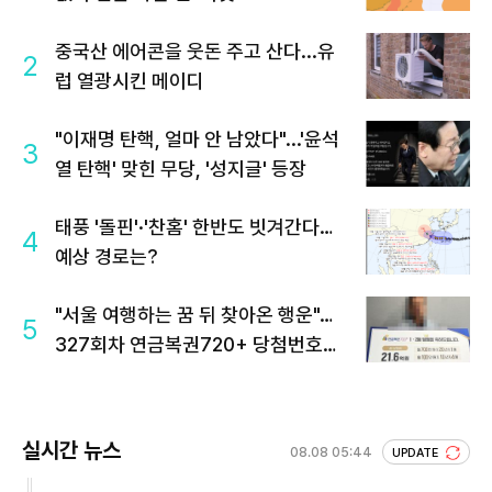
중국산 에어콘을 웃돈 주고 산다...유
2
럽 열광시킨 메이디
"이재명 탄핵, 얼마 안 남았다"...'윤석
3
열 탄핵' 맞힌 무당, '성지글' 등장
태풍 '돌핀'·'찬홈' 한반도 빗겨간다…
4
예상 경로는?
"서울 여행하는 꿈 뒤 찾아온 행운"…
5
327회차 연금복권720+ 당첨번호조
회 주목
실시간 뉴스
08.08 05:44
UPDATE