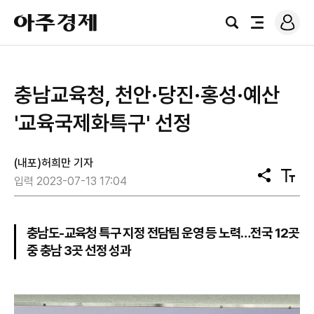
로
아
그
검
전
주
인
색
체
경
메
제
뉴
충남교육청, 천안·당진·홍성·예산
'교육국제화특구' 선정
(내포)허희만 기자
공
텍
입력 2023-07-13 17:04
유
스
트
크
기
충남도-교육청 특구 지정 전담팀 운영 등 노력…전국 12곳
중 충남 3곳 선정 성과