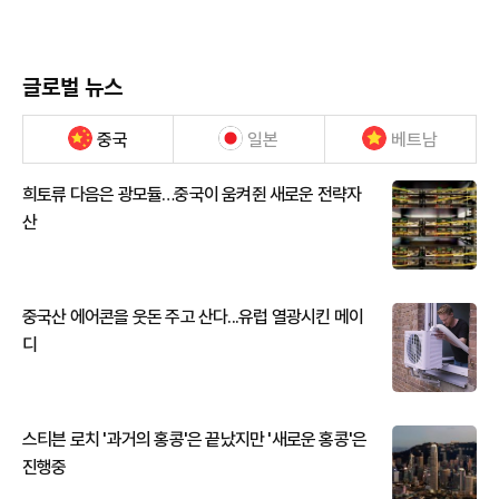
글로벌 뉴스
중국
일본
베트남
희토류 다음은 광모듈…중국이 움켜쥔 새로운 전략자
산
중국산 에어콘을 웃돈 주고 산다...유럽 열광시킨 메이
디
스티븐 로치 '과거의 홍콩'은 끝났지만 '새로운 홍콩'은
진행중