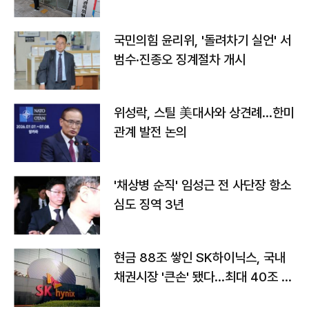
국민의힘 윤리위, '돌려차기 실언' 서
범수·진종오 징계절차 개시
위성락, 스틸 美대사와 상견례…한미
관계 발전 논의
'채상병 순직' 임성근 전 사단장 항소
심도 징역 3년
현금 88조 쌓인 SK하이닉스, 국내
채권시장 '큰손' 됐다…최대 40조 투
자