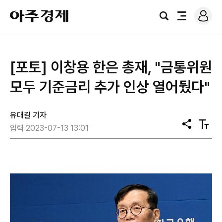
로
아
그
검
전
주
인
색
체
경
메
제
뉴
[포토] 이창용 한은 총재, "금통위원
모두 기준금리 추가 인상 열어뒀다"
유대길 기자
공
텍
입력 2023-07-13 13:01
유
스
트
크
기