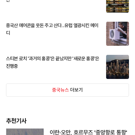
중국산 에어콘을 웃돈 주고 산다...유럽 열광시킨 메이
디
스티븐 로치 '과거의 홍콩'은 끝났지만 '새로운 홍콩'은
진행중
중국뉴스
더보기
추천기사
이란·오만, 호르무즈 '중앙항로 통항'