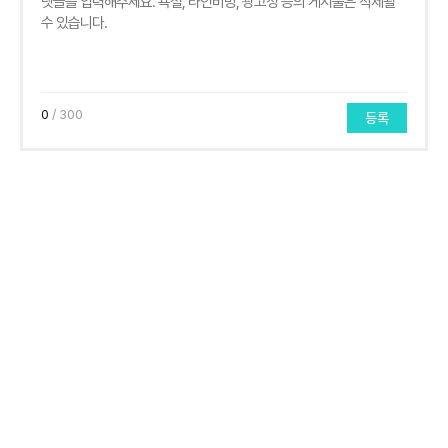
0
/ 300
등록