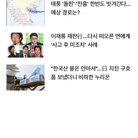
태풍 '돌핀'·'찬홈' 한반도 빗겨간다…
예상 경로는?
이재룡 재판行…다시 떠오른 연예계
'사고 후 미조치' 사례
"한국산 물은 안마셔"…日 지진 구호
품 보냈더니 비하한 누리꾼