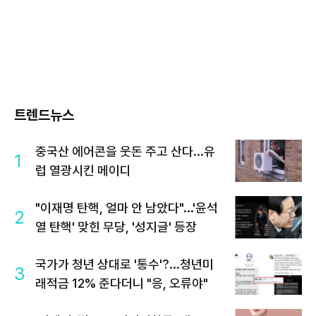
트렌드뉴스
중국산 에어콘을 웃돈 주고 산다...유
1
럽 열광시킨 메이디
"이재명 탄핵, 얼마 안 남았다"...'윤석
2
열 탄핵' 맞힌 무당, '성지글' 등장
국가가 청년 상대로 '통수'?...청년미
3
래적금 12% 준다더니 "응, 오류야"