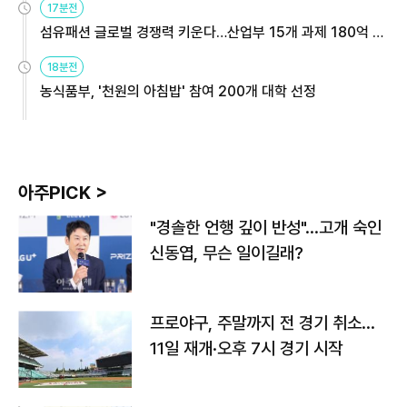
17분전
섬유패션 글로벌 경쟁력 키운다…산업부 15개 과제 180억 지
원
18분전
농식품부, '천원의 아침밥' 참여 200개 대학 선정
아주PICK >
"경솔한 언행 깊이 반성"…고개 숙인
신동엽, 무슨 일이길래?
프로야구, 주말까지 전 경기 취소…
11일 재개·오후 7시 경기 시작