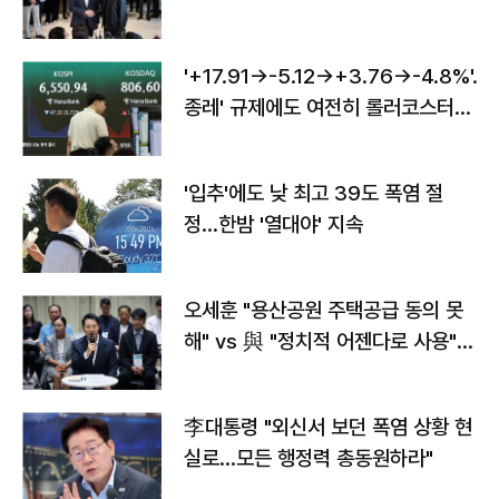
'+17.91→-5.12→+3.76→-4.8%'…'
종레' 규제에도 여전히 롤러코스터
타는 코스피
'입추'에도 낮 최고 39도 폭염 절
정…한밤 '열대야' 지속
오세훈 "용산공원 주택공급 동의 못
해" vs 與 "정치적 어젠다로 사용"
맞불
李대통령 "외신서 보던 폭염 상황 현
실로…모든 행정력 총동원하라"