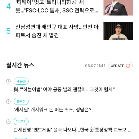
'티웨이' 벗고 '트리니티항공' 새
4
옷…"FSC·LCC 틈새, SSC 전략으로
공략"
신남성연대 배인규 대표 사망…인천 아
5
파트서 숨진 채 발견
실시간 뉴스
08.07 11:41
UPDATE
4분전
與 "'하늘이법' 여야 공동 발의 괜찮아…그것이 협치"
9분전
'캐시딜' 캐시워크 돈 버는 퀴즈, 정답은?
14분전
관세전쟁 '엔드게임' 윤곽 나오나…한국 新통상정책 교두보 활
용해야