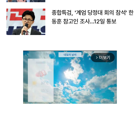
종합특검, '계엄 당정대 회의 참석' 한
동훈 참고인 조사...12일 통보
더보기
arrow_forward_ios
Unmute