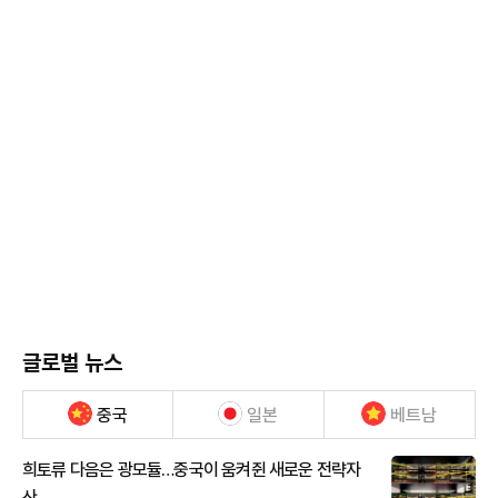
글로벌 뉴스
중국
일본
베트남
희토류 다음은 광모듈…중국이 움켜쥔 새로운 전략자
산