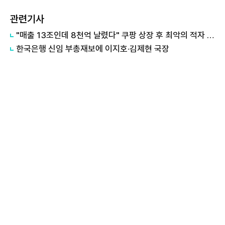
관련기사
"매출 13조인데 8천억 날렸다" 쿠팡 상장 후 최악의 적자 쇼크… 13년 만에 '금' 쓸어 담는 한국은행
한국은행 신임 부총재보에 이지호·김제현 국장