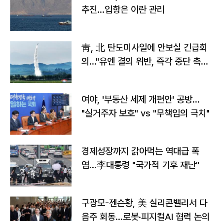
추진…입항은 이란 관리
靑, 北 탄도미사일에 안보실 긴급회
의…"유엔 결의 위반, 즉각 중단 촉
구"
여야, '부동산 세제 개편안' 공방…
"실거주자 보호" vs "무책임의 극치"
경제성장까지 갉아먹는 역대급 폭
염…李대통령 "국가적 기후 재난"
구광모-젠슨황, 美 실리콘밸리서 다
음주 회동…로봇·피지컬AI 협력 논의