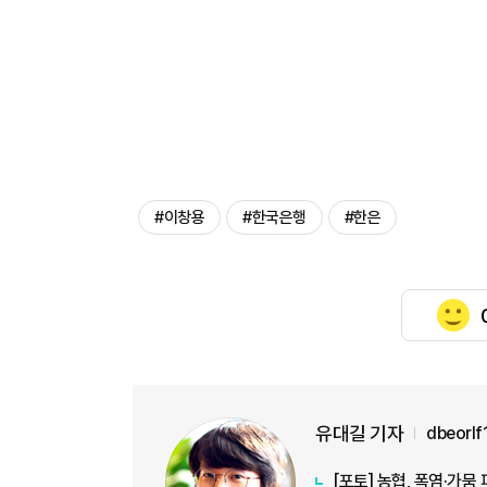
#이창용
#한국은행
#한은
유대길 기자
dbeorl
[포토] 농협, 폭염·가