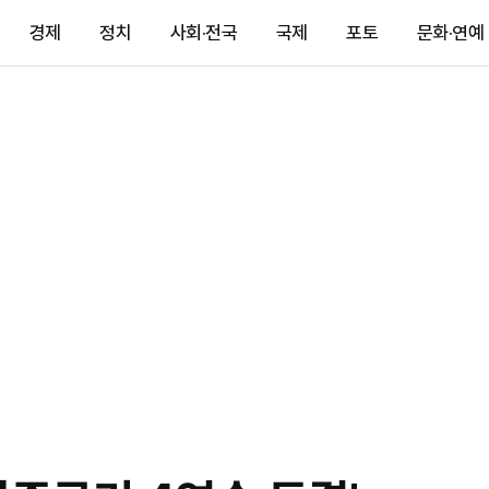
경제
정치
사회·전국
국제
포토
문화·연예