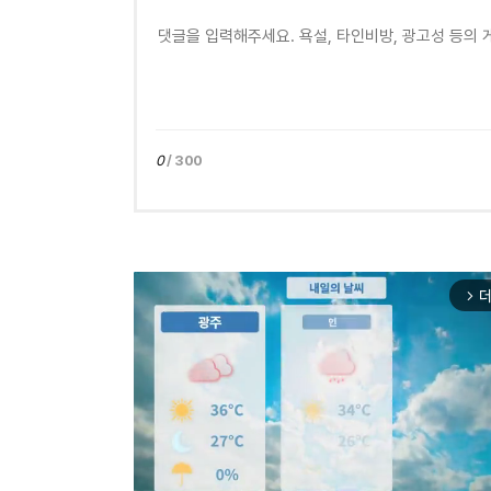
0
/ 300
더
arrow_forward_ios