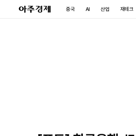
아
중국
AI
산업
재테크
주
경
제