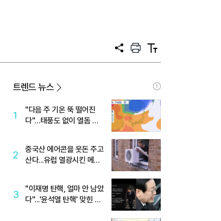
공
프
텍
유
린
스
트
트
크
기
트렌드 뉴스
"다음 주 기온 뚝 떨어진
1
다"…태풍도 없이 열돔 박
살 낸 '이것'
중국산 에어콘을 웃돈 주고
2
산다...유럽 열광시킨 메이
디
"이재명 탄핵, 얼마 안 남았
3
다"...'윤석열 탄핵' 맞힌 무
당, '성지글' 등장