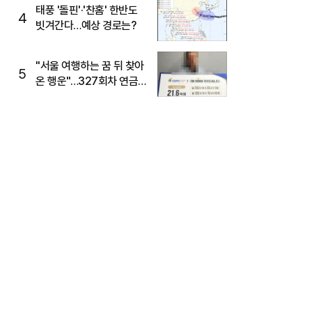
태풍 '돌핀'·'찬홈' 한반도
4
빗겨간다…예상 경로는?
"서울 여행하는 꿈 뒤 찾아
5
온 행운"…327회차 연금
복권720+ 당첨번호조회
주목