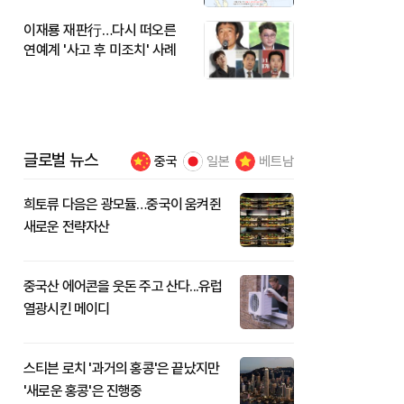
이재룡 재판行…다시 떠오른
연예계 '사고 후 미조치' 사례
글로벌 뉴스
중국
일본
베트남
희토류 다음은 광모듈…중국이 움켜쥔
새로운 전략자산
중국산 에어콘을 웃돈 주고 산다...유럽
열광시킨 메이디
스티븐 로치 '과거의 홍콩'은 끝났지만
'새로운 홍콩'은 진행중