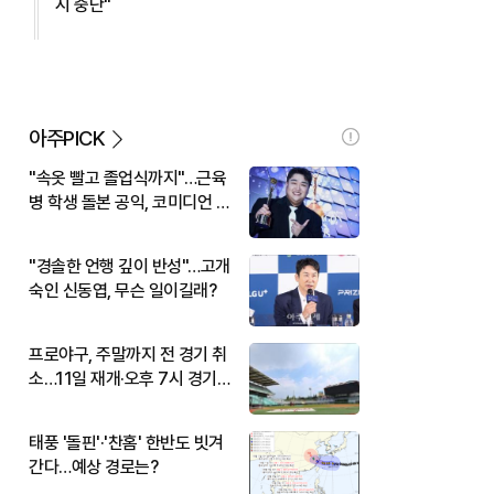
시 중단"
아주PICK
"속옷 빨고 졸업식까지"…근육
병 학생 돌본 공익, 코미디언 김
규원이었다
"경솔한 언행 깊이 반성"…고개
숙인 신동엽, 무슨 일이길래?
프로야구, 주말까지 전 경기 취
소…11일 재개·오후 7시 경기
시작
태풍 '돌핀'·'찬홈' 한반도 빗겨
간다…예상 경로는?