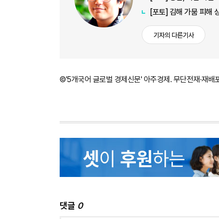
[포토] 김해 가뭄 피해
기자의 다른기사
©'5개국어 글로벌 경제신문' 아주경제. 무단전재·재배
댓글
0