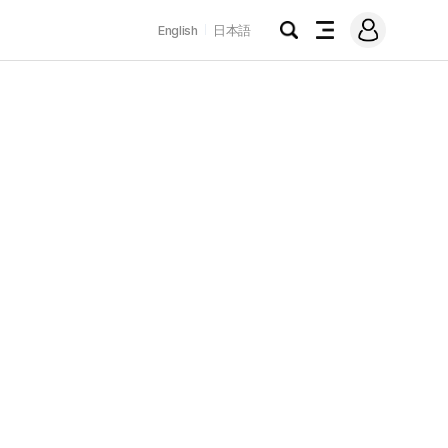
로
English
日本語
그
검
전
인
색
체
메
뉴