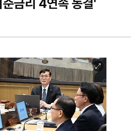
'기준금리 4연속 동결'
이
미
지
확
대