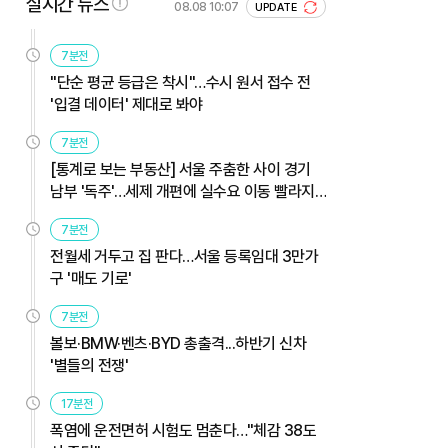
실시간 뉴스
08.08 10:07
UPDATE
7분전
"단순 평균 등급은 착시"…수시 원서 접수 전
'입결 데이터' 제대로 봐야
7분전
[통계로 보는 부동산] 서울 주춤한 사이 경기
남부 '독주'…세제 개편에 실수요 이동 빨라지
나
7분전
전월세 거두고 집 판다…서울 등록임대 3만가
구 '매도 기로'
7분전
볼보·BMW·벤츠·BYD 총출격...하반기 신차
'별들의 전쟁'
17분전
폭염에 운전면허 시험도 멈춘다…"체감 38도