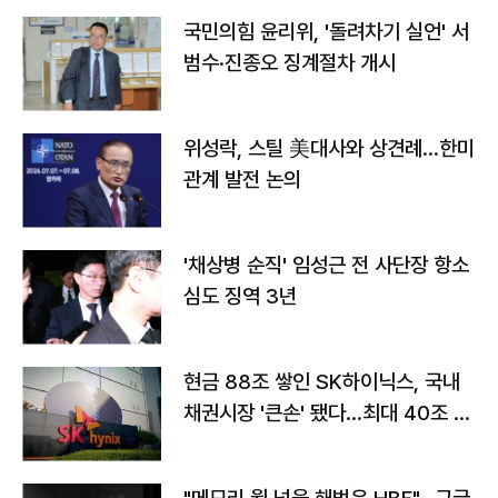
국민의힘 윤리위, '돌려차기 실언' 서
범수·진종오 징계절차 개시
위성락, 스틸 美대사와 상견례…한미
관계 발전 논의
'채상병 순직' 임성근 전 사단장 항소
심도 징역 3년
현금 88조 쌓인 SK하이닉스, 국내
채권시장 '큰손' 됐다…최대 40조 투
자