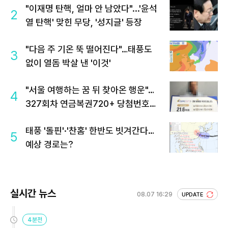
"이재명 탄핵, 얼마 안 남았다"...'윤석
2
열 탄핵' 맞힌 무당, '성지글' 등장
"다음 주 기온 뚝 떨어진다"…태풍도
3
없이 열돔 박살 낸 '이것'
"서울 여행하는 꿈 뒤 찾아온 행운"…
4
327회차 연금복권720+ 당첨번호조
회 주목
태풍 '돌핀'·'찬홈' 한반도 빗겨간다…
5
예상 경로는?
실시간 뉴스
08.07 16:29
UPDATE
4분전