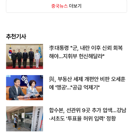
중국뉴스
더보기
추천기사
李대통령 "군, 내란 이후 신뢰 회복
해야…지휘부 헌신해달라"
與, 부동산 세제 개편안 비판 오세훈
에 '맹공'…"공급 억제기"
합수본, 선관위 9곳 추가 압색…강남
·서초도 '투표율 허위 입력' 정황