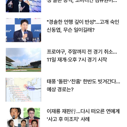
생 돌본 공익, 코미디언 김규원이었
다
"경솔한 언행 깊이 반성"…고개 숙인
신동엽, 무슨 일이길래?
프로야구, 주말까지 전 경기 취소…
11일 재개·오후 7시 경기 시작
태풍 '돌핀'·'찬홈' 한반도 빗겨간다…
예상 경로는?
이재룡 재판行…다시 떠오른 연예계
'사고 후 미조치' 사례