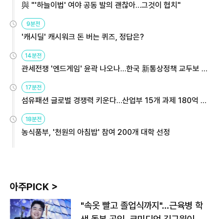
與 "'하늘이법' 여야 공동 발의 괜찮아…그것이 협치"
9분전
'캐시딜' 캐시워크 돈 버는 퀴즈, 정답은?
14분전
관세전쟁 '엔드게임' 윤곽 나오나…한국 新통상정책 교두보 활
용해야
17분전
섬유패션 글로벌 경쟁력 키운다…산업부 15개 과제 180억 지
원
18분전
농식품부, '천원의 아침밥' 참여 200개 대학 선정
아주PICK >
"속옷 빨고 졸업식까지"…근육병 학