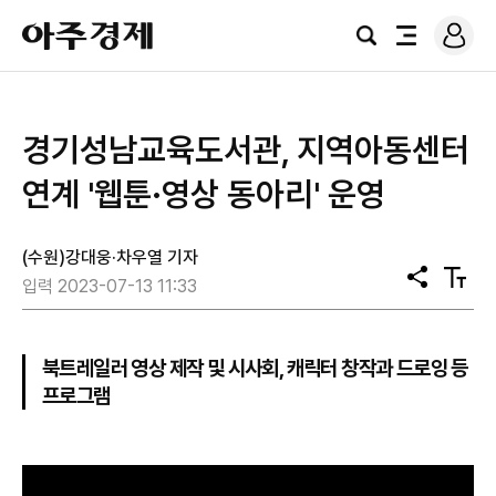
로
아
그
검
전
주
인
색
체
경
메
제
뉴
경기성남교육도서관, 지역아동센터
연계 '웹툰·영상 동아리' 운영
(수원)강대웅·차우열 기자
공
텍
입력 2023-07-13 11:33
유
스
트
크
기
북트레일러 영상 제작 및 시사회, 캐릭터 창작과 드로잉 등
프로그램