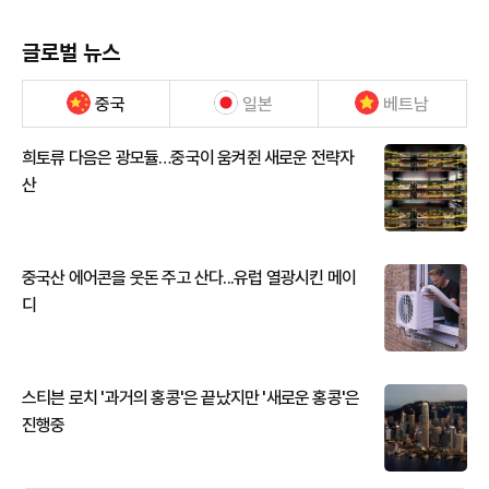
글로벌 뉴스
중국
일본
베트남
희토류 다음은 광모듈…중국이 움켜쥔 새로운 전략자
산
중국산 에어콘을 웃돈 주고 산다...유럽 열광시킨 메이
디
스티븐 로치 '과거의 홍콩'은 끝났지만 '새로운 홍콩'은
진행중