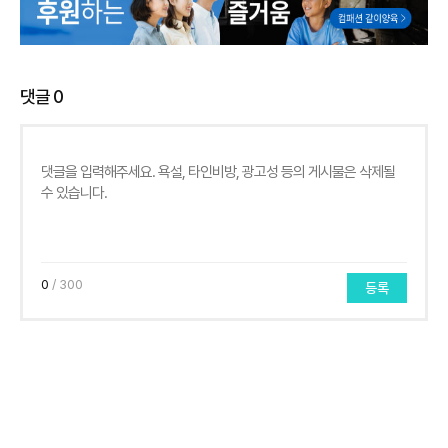
댓글
0
0
/ 300
등록