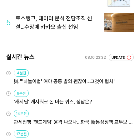
토스뱅크, 데이터 분석 전담조직 신
5
설…수장에 카카오 출신 선임
실시간 뉴스
08.10 23:32
UPDATE
4분전
與 "'하늘이법' 여야 공동 발의 괜찮아…그것이 협치"
9분전
'캐시딜' 캐시워크 돈 버는 퀴즈, 정답은?
14분전
관세전쟁 '엔드게임' 윤곽 나오나…한국 新통상정책 교두보 활
용해야
17분전