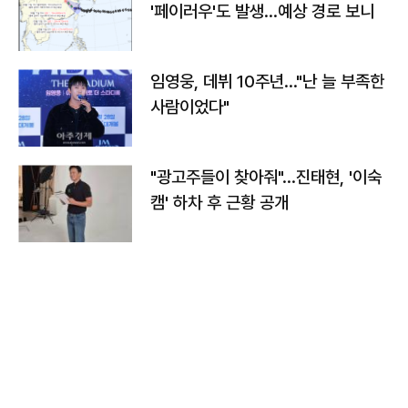
'페이러우'도 발생…예상 경로 보니
임영웅, 데뷔 10주년…"난 늘 부족한
사람이었다"
"광고주들이 찾아줘"…진태현, '이숙
캠' 하차 후 근황 공개