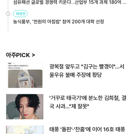
섬유패션 글로벌 경쟁력 키운다…산업부 15개 과제 180억 지
원
18분전
농식품부, '천원의 아침밥' 참여 200개 대학 선정
아주PICK >
광복절 앞두고 "김구는 빨갱이"…서
울우유 불매 주장에 황당
'거꾸로 태극기'에 분노한 김희철, 결
국 사과…"제 잘못"
태풍 '돌핀'·'찬홈'에 이어 16호 태풍