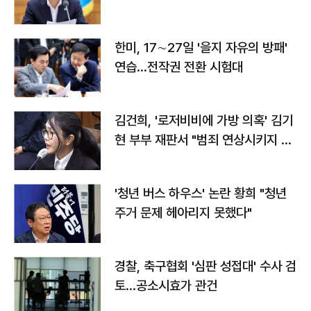
전"
한미, 17∼27일 '을지 자유의 방패'
연습…전작권 전환 시험대
김건희, '로저비비에 가방 의혹' 김기
현 부부 재판서 "범죄 연상시키지 말
라"
'청년 버스 하우스' 논란 황희 "청년
주거 문제 헤아리지 못했다"
경찰, 축구협회 '심판 성접대' 수사 검
토…공소시효가 관건