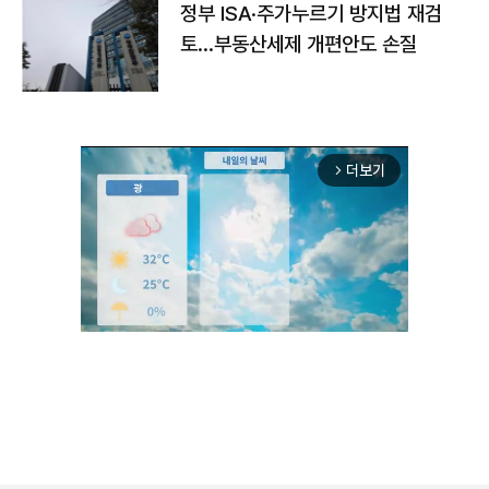
정부 ISA·주가누르기 방지법 재검
토…부동산세제 개편안도 손질
더보기
arrow_forward_ios
Unmute