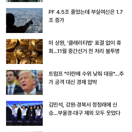
PF 4.5조 줄었는데 부실여신은 1.7
조 증가
미 상원, '클래리티법' 표결 없이 휴
회…11월 중간선거 전 처리 불투명
트럼프 "이란에 수위 낮춰 대응"…추
가 공격 대신 경제 압박
김민석, 강원·경북서 정청래에 신
승…부울경·대구 제외 모두 웃었다