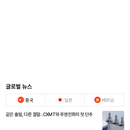
글로벌 뉴스
중국
일본
베트남
같은 출발, 다른 결말...CXMT와 푸젠진화의 첫 단추