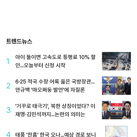
트렌드뉴스
아이 둘이면 고속도로 통행료 10% 할
1
인…오늘부터 신청 시작
6·25 적국 수장 어록 읊은 국방장관…
2
안규백 '마오쩌둥 발언'에 자질론
'거꾸로 태극기', 북한 상징이었다? 이
3
재명·김민석까지…논란의 의미는
4
태풍 '찬홈' 한국 오나…예상 경로 보니