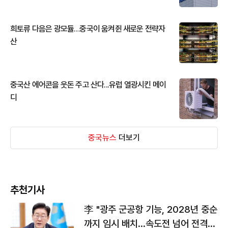
희토류 다음은 광모듈…중국이 움켜쥔 새로운 전략자
산
중국산 에어콘을 웃돈 주고 산다...유럽 열광시킨 메이
디
중국뉴스
더보기
추천기사
李 "광주 군공항 기능, 2028년 중순
까지 임시 배치…속도전 넘어 전격