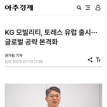
로
아
그
검
전
주
인
색
체
경
메
제
뉴
KG 모빌리티, 토레스 유럽 출시···
글로벌 공략 본격화
권가림 기자
공
텍
입력 2023-07-13 11:36
유
스
트
크
기