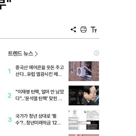
부"
공
프
텍
유
린
스
트
트
크
기
트렌드 뉴스
중국산 에어콘을 웃돈 주고
1
산다...유럽 열광시킨 메이
디
"이재명 탄핵, 얼마 안 남았
2
다"...'윤석열 탄핵' 맞힌 무
당, '성지글' 등장
국가가 청년 상대로 '통
3
수'?...청년미래적금 12%
준다더니 "응, 오류야"