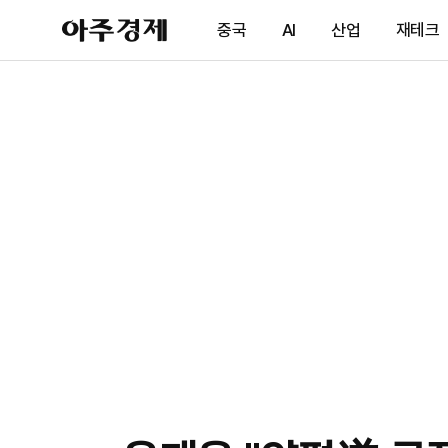
아
중국
AI
산업
재테크
주
경
제