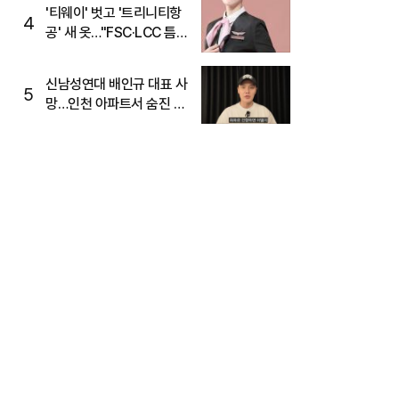
'티웨이' 벗고 '트리니티항
4
공' 새 옷…"FSC·LCC 틈
새, SSC 전략으로 공략"
신남성연대 배인규 대표 사
5
망…인천 아파트서 숨진 채
발견