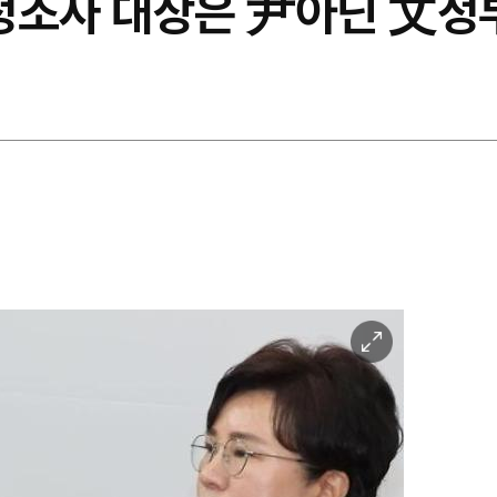
정조사 대상은 尹아닌 文정
이
미
지
확
대