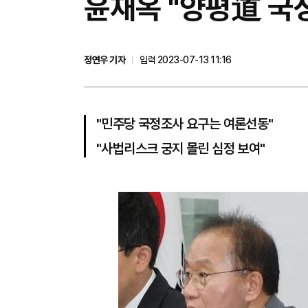
윤재옥 "양평道 국
정연우 기자
입력 2023-07-13 11:16
"민주당 국정조사 요구는 여론선동"
"사법리스크 궁지 몰린 심정 보여"