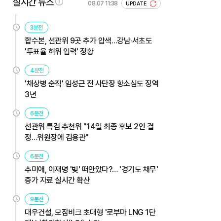
실시간 뉴스
08.07 11:38
UPDATE
3분전
합수본, 선관위 9곳 추가 압색…강남·서초도
'투표율 허위 입력' 정황
4분전
'채상병 순직' 임성근 전 사단장 항소심도 징역
3년
6분전
선관위 특검 추천위 "14일 최종 후보 2인 결
정…위원장에 김용관"
6분전
추미애, 이재명 '빚' 떠안았다?… '경기도 채무'
증가 자료 실시간 확산
9분전
대우건설, 모잠비크 초대형 '로부마 LNG 1단