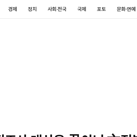
경제
정치
사회·전국
국제
포토
문화·연예