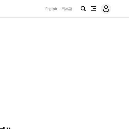
로
English
日本語
그
검
전
인
색
체
메
뉴