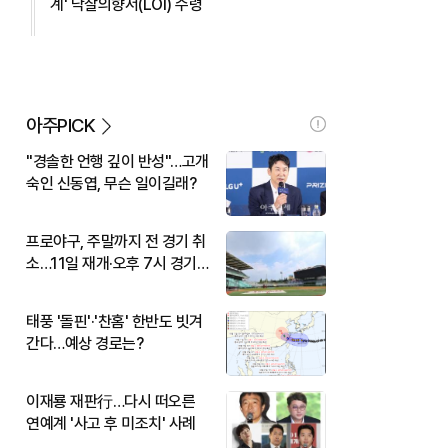
계' 낙찰의향서(LOI) 수령
아주PICK
"경솔한 언행 깊이 반성"…고개
숙인 신동엽, 무슨 일이길래?
프로야구, 주말까지 전 경기 취
소…11일 재개·오후 7시 경기
시작
태풍 '돌핀'·'찬홈' 한반도 빗겨
간다…예상 경로는?
이재룡 재판行…다시 떠오른
연예계 '사고 후 미조치' 사례