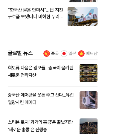
"한국산 물은 안마셔"…日 지진
구호품 보냈더니 비하한 누리
꾼
글로벌 뉴스
중국
일본
베트남
희토류 다음은 광모듈…중국이 움켜쥔
새로운 전략자산
중국산 에어콘을 웃돈 주고 산다...유럽
열광시킨 메이디
스티븐 로치 '과거의 홍콩'은 끝났지만
'새로운 홍콩'은 진행중