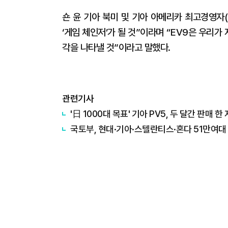
숀 윤 기아 북미 및 기아 아메리카 최고경영자
‘게임 체인저’가 될 것”이라며 “EV9은 우리가
각을 나타낼 것”이라고 말했다.
관련기사
'日 1000대 목표' 기아 PV5, 두 달간 판매
국토부, 현대·기아·스텔란티스·혼다 51만여대