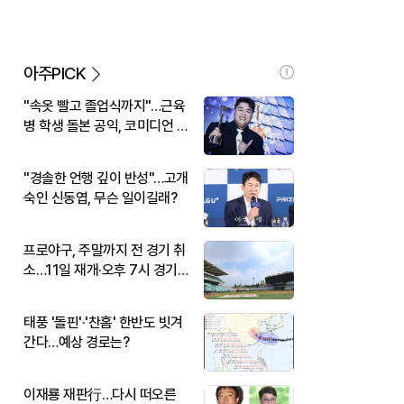
아주PICK
"속옷 빨고 졸업식까지"…근육
병 학생 돌본 공익, 코미디언 김
규원이었다
"경솔한 언행 깊이 반성"…고개
숙인 신동엽, 무슨 일이길래?
프로야구, 주말까지 전 경기 취
소…11일 재개·오후 7시 경기
시작
태풍 '돌핀'·'찬홈' 한반도 빗겨
간다…예상 경로는?
이재룡 재판行…다시 떠오른