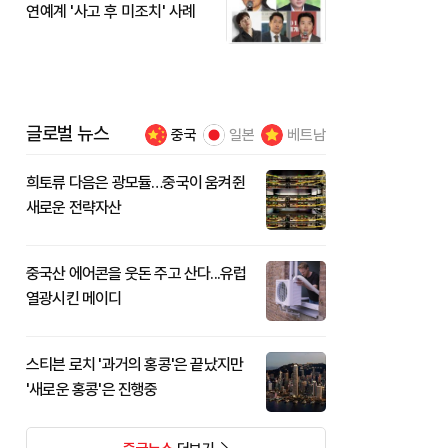
연예계 '사고 후 미조치' 사례
글로벌 뉴스
중국
일본
베트남
희토류 다음은 광모듈…중국이 움켜쥔
새로운 전략자산
중국산 에어콘을 웃돈 주고 산다...유럽
열광시킨 메이디
스티븐 로치 '과거의 홍콩'은 끝났지만
'새로운 홍콩'은 진행중