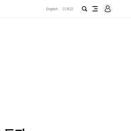
로
English
日本語
그
검
전
인
색
체
메
뉴