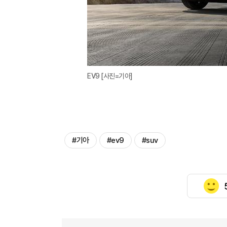
EV9 [사진=기아]
#기아
#ev9
#suv