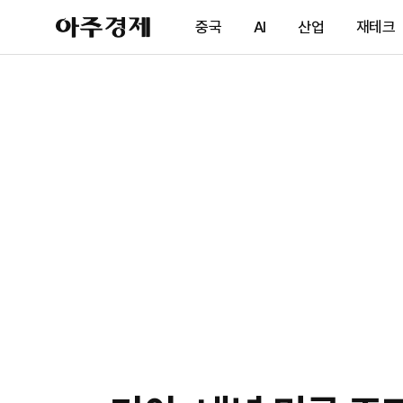
아
중국
AI
산업
재테크
주
경
제