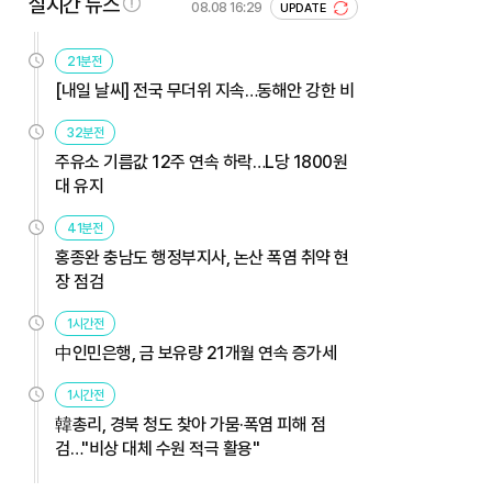
실시간 뉴스
08.08 16:29
UPDATE
21분전
[내일 날씨] 전국 무더위 지속…동해안 강한 비
32분전
주유소 기름값 12주 연속 하락…L당 1800원
대 유지
41분전
홍종완 충남도 행정부지사, 논산 폭염 취약 현
장 점검
1시간전
中인민은행, 금 보유량 21개월 연속 증가세
1시간전
韓총리, 경북 청도 찾아 가뭄·폭염 피해 점
검…"비상 대체 수원 적극 활용"