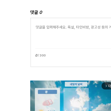
댓글
0
0
/ 300
더
arrow_forward_ios