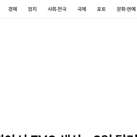
경제
정치
사회·전국
국제
포토
문화·연예