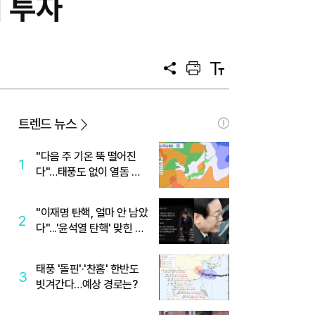
러 투자
공
프
텍
유
린
스
트
트
크
기
트렌드 뉴스
"다음 주 기온 뚝 떨어진
1
다"…태풍도 없이 열돔 박
살 낸 '이것'
"이재명 탄핵, 얼마 안 남았
2
다"...'윤석열 탄핵' 맞힌 무
당, '성지글' 등장
태풍 '돌핀'·'찬홈' 한반도
3
빗겨간다…예상 경로는?