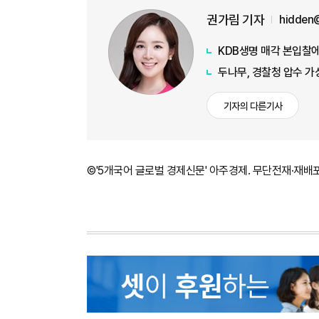
권가림 기자
hidden
KDB생명 매각 본입찰에
두나무, 경찰청 압수 
기자의 다른기사
©'5개국어 글로벌 경제신문' 아주경제. 무단전재·재배