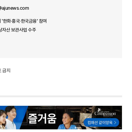
@ajunews.com
 '한화·흥국·한국금융' 참여
가상자산 보관사업 수주
포 금지