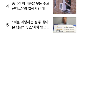
중국산 에어콘을 웃돈 주고
4
산다...유럽 열광시킨 메이
디
"서울 여행하는 꿈 뒤 찾아
5
온 행운"…327회차 연금
복권720+ 당첨번호조회
주목