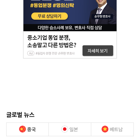
글로벌 뉴스
중국
일본
베트남