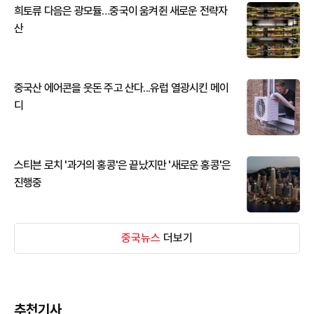
희토류 다음은 광모듈…중국이 움켜쥔 새로운 전략자
산
중국산 에어콘을 웃돈 주고 산다...유럽 열광시킨 메이
디
스티븐 로치 '과거의 홍콩'은 끝났지만 '새로운 홍콩'은
진행중
중국뉴스
더보기
추천기사