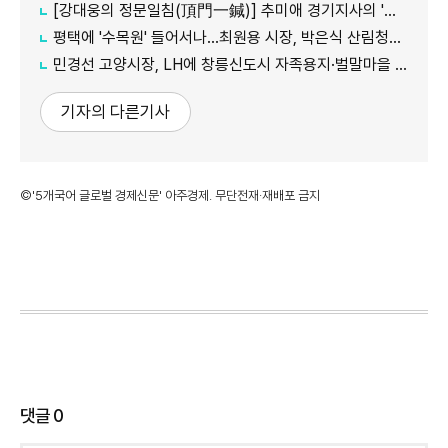
[강대웅의 정문일침(頂門一鍼)] 추미애 경기지사의 '지방세입구조 개혁' 정부가 답할 차례다
평택에 '수목원' 들어서나...최원용 시장, 박은식 산림청장에게 국유지 활용 건의
민경선 고양시장, LH에 창릉신도시 자족용지·벌말마을 편입 협조 요청
기자의 다른기사
©'5개국어 글로벌 경제신문' 아주경제. 무단전재·재배포 금지
댓글
0