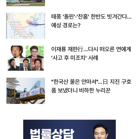
태풍 '돌핀'·'찬홈' 한반도 빗겨간다…
예상 경로는?
이재룡 재판行…다시 떠오른 연예계
'사고 후 미조치' 사례
"한국산 물은 안마셔"…日 지진 구호
품 보냈더니 비하한 누리꾼