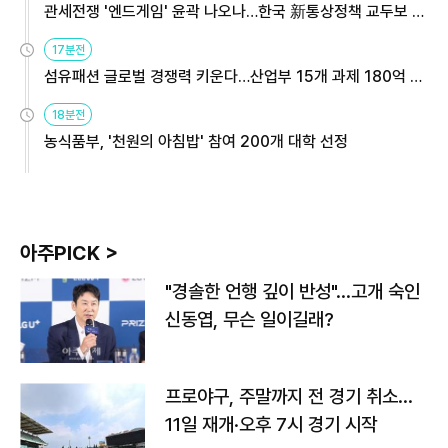
관세전쟁 '엔드게임' 윤곽 나오나…한국 新통상정책 교두보 활
용해야
17분전
섬유패션 글로벌 경쟁력 키운다…산업부 15개 과제 180억 지
원
18분전
농식품부, '천원의 아침밥' 참여 200개 대학 선정
아주PICK >
"경솔한 언행 깊이 반성"…고개 숙인
신동엽, 무슨 일이길래?
프로야구, 주말까지 전 경기 취소…
11일 재개·오후 7시 경기 시작