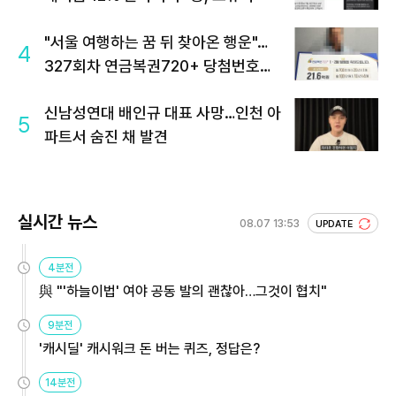
"서울 여행하는 꿈 뒤 찾아온 행운"…
4
327회차 연금복권720+ 당첨번호조
회 주목
신남성연대 배인규 대표 사망…인천 아
5
파트서 숨진 채 발견
실시간 뉴스
08.07 13:53
UPDATE
4분전
與 "'하늘이법' 여야 공동 발의 괜찮아…그것이 협치"
9분전
'캐시딜' 캐시워크 돈 버는 퀴즈, 정답은?
14분전