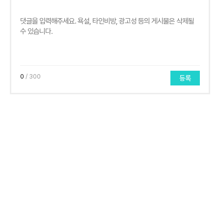
0
/ 300
등록