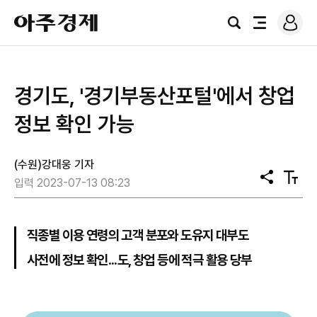
로
아
그
검
전
주
인
색
체
경
메
제
뉴
경기도, '경기부동산포털'에서 창업
정보 확인 가능
(수원)강대웅 기자
공
텍
입력 2023-07-13 08:23
유
스
트
크
기
직종별 이용 연령의 고객 분포와 도유지 대부도
사전에 정보 확인...도, 창업 등에 적극 활용 당부