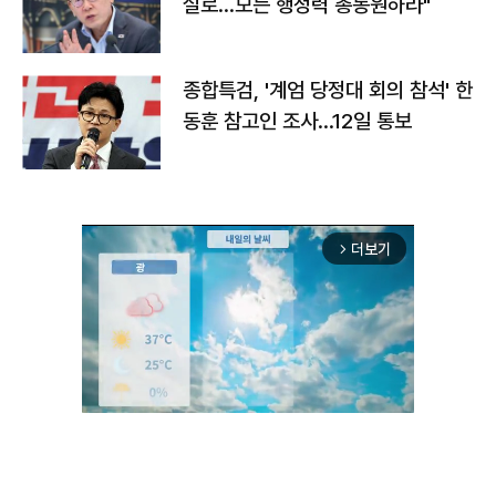
실로…모든 행정력 총동원하라"
종합특검, '계엄 당정대 회의 참석' 한
동훈 참고인 조사...12일 통보
더보기
arrow_forward_ios
Unmute