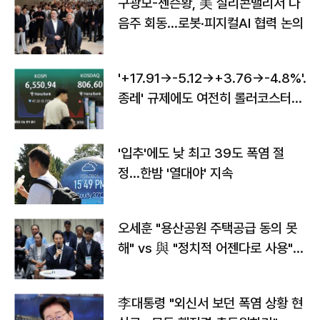
구광모-젠슨황, 美 실리콘밸리서 다
음주 회동…로봇·피지컬AI 협력 논의
'+17.91→-5.12→+3.76→-4.8%'…'
종레' 규제에도 여전히 롤러코스터
타는 코스피
'입추'에도 낮 최고 39도 폭염 절
정…한밤 '열대야' 지속
오세훈 "용산공원 주택공급 동의 못
해" vs 與 "정치적 어젠다로 사용"
맞불
李대통령 "외신서 보던 폭염 상황 현