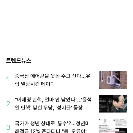
트렌드뉴스
중국산 에어콘을 웃돈 주고 산다...유
1
럽 열광시킨 메이디
"이재명 탄핵, 얼마 안 남았다"...'윤석
2
열 탄핵' 맞힌 무당, '성지글' 등장
국가가 청년 상대로 '통수'?...청년미
3
래적금 12% 준다더니 "응, 오류야"