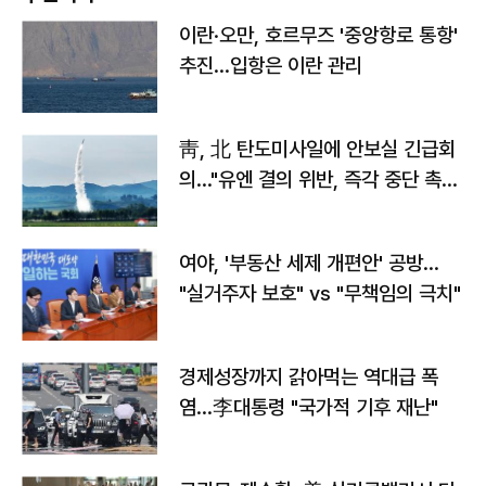
이란·오만, 호르무즈 '중앙항로 통항'
추진…입항은 이란 관리
靑, 北 탄도미사일에 안보실 긴급회
의…"유엔 결의 위반, 즉각 중단 촉
구"
여야, '부동산 세제 개편안' 공방…
"실거주자 보호" vs "무책임의 극치"
경제성장까지 갉아먹는 역대급 폭
염…李대통령 "국가적 기후 재난"