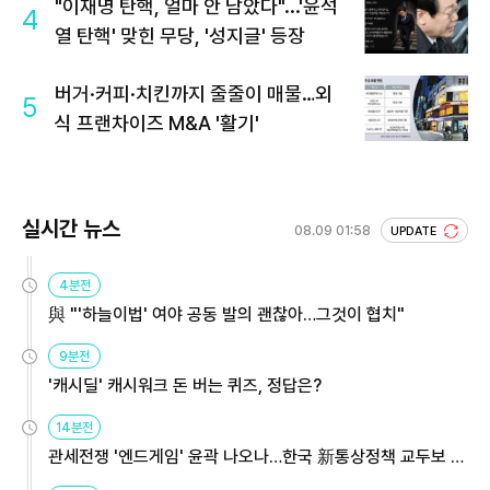
"이재명 탄핵, 얼마 안 남았다"...'윤석
4
열 탄핵' 맞힌 무당, '성지글' 등장
버거·커피·치킨까지 줄줄이 매물…외
5
식 프랜차이즈 M&A '활기'
실시간 뉴스
08.09 01:58
UPDATE
4분전
與 "'하늘이법' 여야 공동 발의 괜찮아…그것이 협치"
9분전
'캐시딜' 캐시워크 돈 버는 퀴즈, 정답은?
14분전
관세전쟁 '엔드게임' 윤곽 나오나…한국 新통상정책 교두보 활
용해야