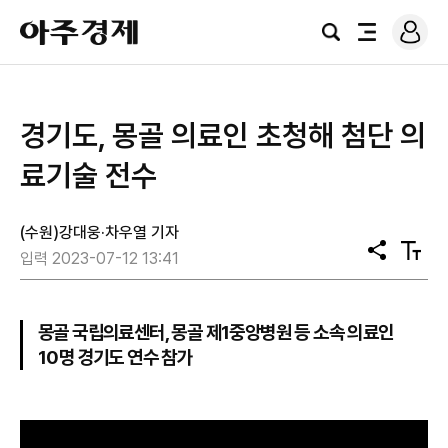
로
아
그
검
전
주
인
색
체
경
메
제
뉴
경기도, 몽골 의료인 초청해 첨단 의
료기술 전수
(수원)강대웅·차우열 기자
공
텍
입력 2023-07-12 13:41
유
스
트
크
기
몽골 국립의료센터, 몽골 제1중앙병원 등 소속 의료인
10명 경기도 연수 참가