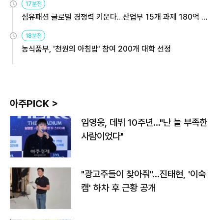
17분전
섬유패션 글로벌 경쟁력 키운다…산업부 15개 과제 180억 지
원
18분전
농식품부, '천원의 아침밥' 참여 200개 대학 선정
아주PICK >
임영웅, 데뷔 10주년…"난 늘 부족한
사람이었다"
"광고주들이 찾아줘"…진태현, '이숙
캠' 하차 후 근황 공개