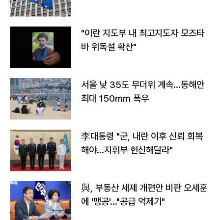
"이란 지도부 내 최고지도자 모즈타
바 위독설 확산"
서울 낮 35도 무더위 계속…동해안
최대 150㎜ 폭우
李대통령 "군, 내란 이후 신뢰 회복
해야…지휘부 헌신해달라"
與, 부동산 세제 개편안 비판 오세훈
에 '맹공'…"공급 억제기"