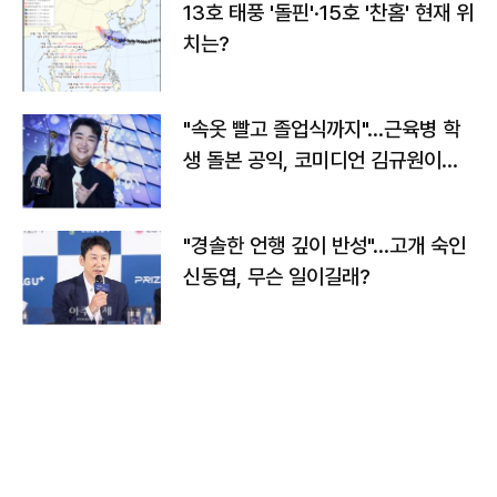
13호 태풍 '돌핀'·15호 '찬홈' 현재 위
치는?
"속옷 빨고 졸업식까지"…근육병 학
생 돌본 공익, 코미디언 김규원이었
다
"경솔한 언행 깊이 반성"…고개 숙인
신동엽, 무슨 일이길래?