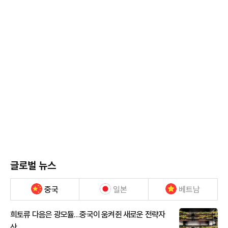
글로벌 뉴스
중국
일본
베트남
희토류 다음은 광모듈…중국이 움켜쥔 새로운 전략자
산