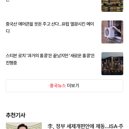
중국산 에어콘을 웃돈 주고 산다...유럽 열광시킨 메이
디
스티븐 로치 '과거의 홍콩'은 끝났지만 '새로운 홍콩'은
진행중
중국뉴스
더보기
추천기사
李, 정부 세제개편안에 제동…ISA·주