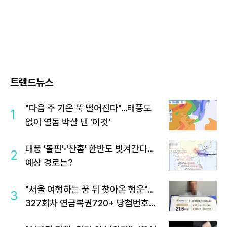
트렌드뉴스
"다음 주 기온 뚝 떨어진다"…태풍도
1
없이 열돔 박살 낸 '이것'
태풍 '돌핀'·'찬홈' 한반도 빗겨간다…
2
예상 경로는?
"서울 여행하는 꿈 뒤 찾아온 행운"…
3
327회차 연금복권720+ 당첨번호조
회 주목