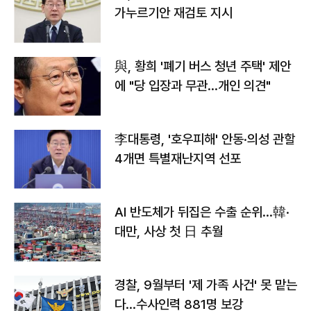
가누르기안 재검토 지시
與, 황희 '폐기 버스 청년 주택' 제안
에 "당 입장과 무관…개인 의견"
李대통령, '호우피해' 안동·의성 관할
4개면 특별재난지역 선포
AI 반도체가 뒤집은 수출 순위…韓·
대만, 사상 첫 日 추월
경찰, 9월부터 '제 가족 사건' 못 맡는
다…수사인력 881명 보강