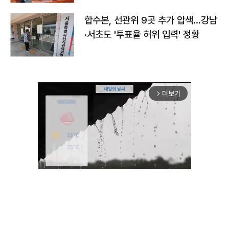
합수본, 선관위 9곳 추가 압색…강남
·서초도 '투표율 허위 입력' 정황
더보기
arrow_forward_ios
Mute