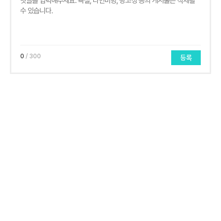
0
/ 300
등록