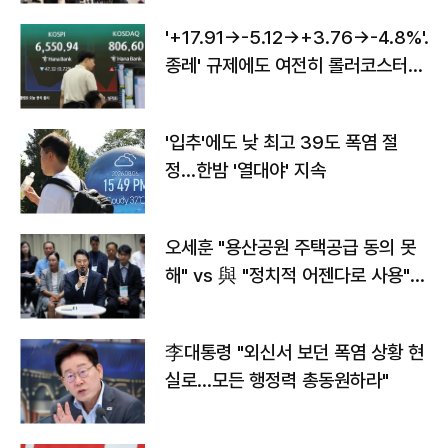
'+17.91→-5.12→+3.76→-4.8%'…'
종레' 규제에도 여전히 롤러코스터
타는 코스피
'입추'에도 낮 최고 39도 폭염 절
정…한밤 '열대야' 지속
오세훈 "용산공원 주택공급 동의 못
해" vs 與 "정치적 어젠다로 사용"
맞불
李대통령 "외신서 보던 폭염 상황 현
실로…모든 행정력 총동원하라"