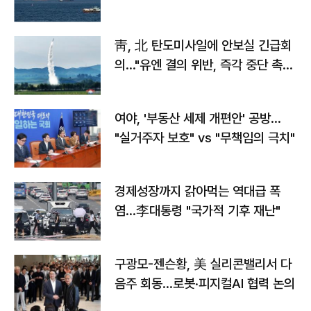
靑, 北 탄도미사일에 안보실 긴급회
의…"유엔 결의 위반, 즉각 중단 촉
구"
여야, '부동산 세제 개편안' 공방…
"실거주자 보호" vs "무책임의 극치"
경제성장까지 갉아먹는 역대급 폭
염…李대통령 "국가적 기후 재난"
구광모-젠슨황, 美 실리콘밸리서 다
음주 회동…로봇·피지컬AI 협력 논의