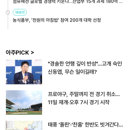
섬유패션 글로벌 경쟁력 키운다…산업부 15개 과제 180억 지
원
18분전
농식품부, '천원의 아침밥' 참여 200개 대학 선정
아주PICK >
"경솔한 언행 깊이 반성"…고개 숙인
신동엽, 무슨 일이길래?
프로야구, 주말까지 전 경기 취소…
11일 재개·오후 7시 경기 시작
태풍 '돌핀'·'찬홈' 한반도 빗겨간다…