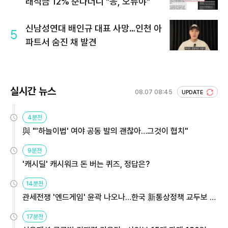
래적금 12% 준다더니 "응, 오류야"
신남성연대 배인규 대표 사망…인천 아
5
파트서 숨진 채 발견
실시간 뉴스
08.07 08:45
UPDATE
4분전
與 "'하늘이법' 여야 공동 발의 괜찮아…그것이 협치"
9분전
'캐시딜' 캐시워크 돈 버는 퀴즈, 정답은?
14분전
관세전쟁 '엔드게임' 윤곽 나오나…한국 新통상정책 교두보 활
용해야
17분전