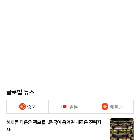
글로벌 뉴스
중국
일본
베트남
희토류 다음은 광모듈…중국이 움켜쥔 새로운 전략자
산