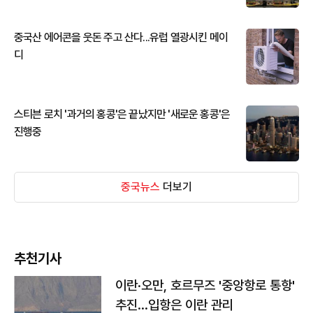
중국산 에어콘을 웃돈 주고 산다...유럽 열광시킨 메이
디
스티븐 로치 '과거의 홍콩'은 끝났지만 '새로운 홍콩'은
진행중
중국뉴스
더보기
추천기사
이란·오만, 호르무즈 '중앙항로 통항'
추진…입항은 이란 관리