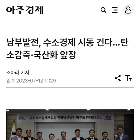
로
아
그
검
전
주
인
색
체
경
메
제
뉴
남부발전, 수소경제 시동 건다…탄
소감축·국산화 앞장
조아라 기자
공
텍
입력 2023-07-12 11:29
유
스
트
크
기