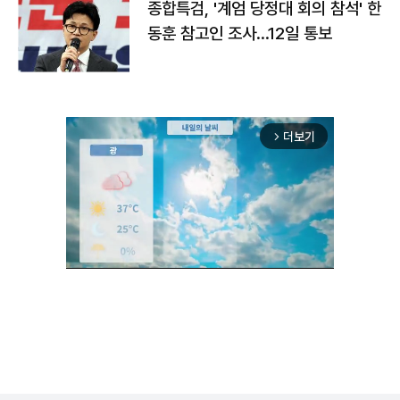
종합특검, '계엄 당정대 회의 참석' 한
동훈 참고인 조사...12일 통보
더보기
arrow_forward_ios
Unmute