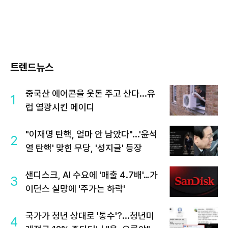
트렌드뉴스
중국산 에어콘을 웃돈 주고 산다...유
1
럽 열광시킨 메이디
"이재명 탄핵, 얼마 안 남았다"...'윤석
2
열 탄핵' 맞힌 무당, '성지글' 등장
샌디스크, AI 수요에 '매출 4.7배'…가
3
이던스 실망에 '주가는 하락'
국가가 청년 상대로 '통수'?...청년미
4