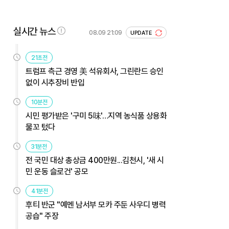
실시간 뉴스
08.09 21:09
UPDATE
21초전
트럼프 측근 경영 美 석유회사, 그린란드 승인
없이 시추장비 반입
10분전
시민 평가받은 '구미 5味'…지역 농식품 상용화
물꼬 텄다
31분전
전 국민 대상 총상금 400만원...김천시, '새 시
민 운동 슬로건' 공모
41분전
후티 반군 "예멘 남서부 모카 주둔 사우디 병력
공습" 주장