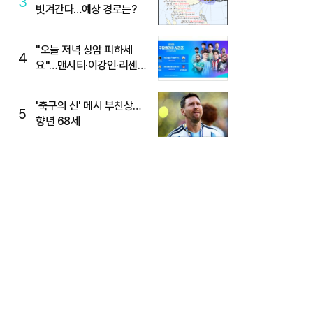
3
빗겨간다…예상 경로는?
"오늘 저녁 상암 피하세
4
요"…맨시티·이강인·리센느
뜬다, 6호선 혼잡 예상
'축구의 신' 메시 부친상…
5
향년 68세