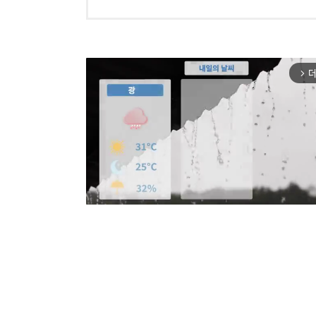
더
arrow_forward_ios
Mut