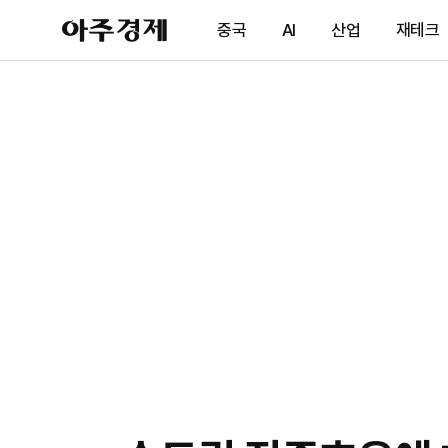
아
중국
AI
산업
재테크
주
경
제