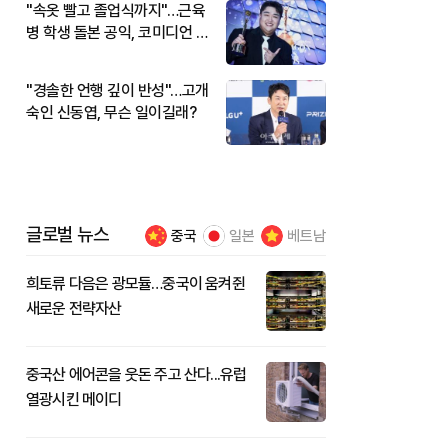
"속옷 빨고 졸업식까지"…근육
병 학생 돌본 공익, 코미디언 김
규원이었다
"경솔한 언행 깊이 반성"…고개
숙인 신동엽, 무슨 일이길래?
글로벌 뉴스
중국
일본
베트남
희토류 다음은 광모듈…중국이 움켜쥔
새로운 전략자산
중국산 에어콘을 웃돈 주고 산다...유럽
열광시킨 메이디