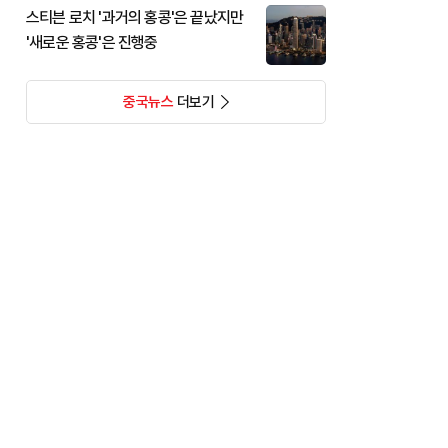
스티븐 로치 '과거의 홍콩'은 끝났지만
'새로운 홍콩'은 진행중
중국뉴스
더보기