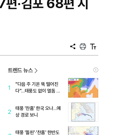
편·김포 68편 지
공
프
텍
유
린
스
트
트
크
기
트렌드 뉴스
"다음 주 기온 뚝 떨어진
1
다"…태풍도 없이 열돔 박
살 낸 '이것'
태풍 '찬홈' 한국 오나…예
2
상 경로 보니
태풍 '돌핀'·'찬홈' 한반도