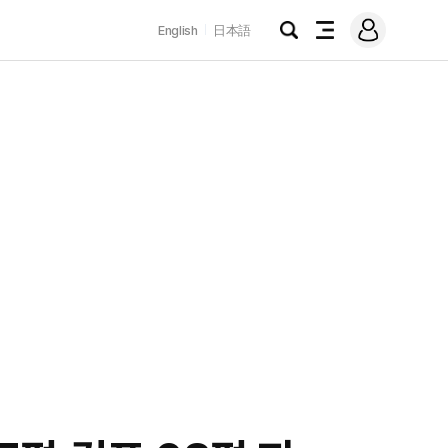
로
English
日本語
그
검
전
인
색
체
메
뉴