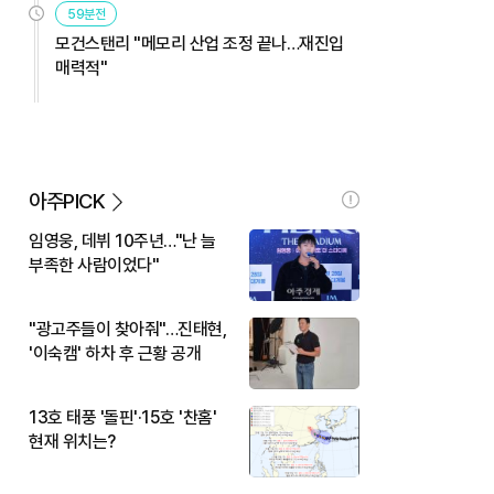
59분전
모건스탠리 "메모리 산업 조정 끝나…재진입
매력적"
아주PICK
임영웅, 데뷔 10주년…"난 늘
부족한 사람이었다"
"광고주들이 찾아줘"…진태현,
'이숙캠' 하차 후 근황 공개
13호 태풍 '돌핀'·15호 '찬홈'
현재 위치는?