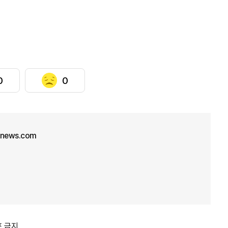
0
0
unews.com
포 금지