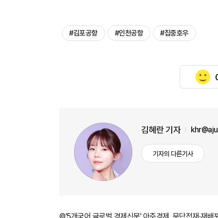
#김포공항
#인천공항
#집중호우
김혜란 기자
khr@aj
기자의 다른기사
©'5개국어 글로벌 경제신문' 아주경제. 무단전재·재배