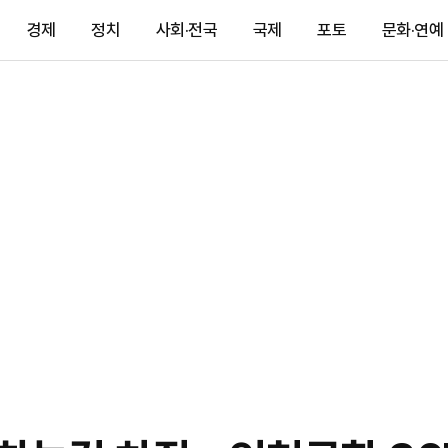
경제
정치
사회·전국
국제
포토
문화·연예