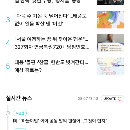
열 탄핵' 맞힌 무당, '성지글' 등장
"다음 주 기온 뚝 떨어진다"…태풍도
3
없이 열돔 박살 낸 '이것'
"서울 여행하는 꿈 뒤 찾아온 행운"…
4
327회차 연금복권720+ 당첨번호조
회 주목
태풍 '돌핀'·'찬홈' 한반도 빗겨간다…
5
예상 경로는?
실시간 뉴스
08.07 18:48
UPDATE
4분전
與 "'하늘이법' 여야 공동 발의 괜찮아…그것이 협치"