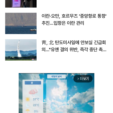
이란·오만, 호르무즈 '중앙항로 통항'
추진…입항은 이란 관리
靑, 北 탄도미사일에 안보실 긴급회
의…"유엔 결의 위반, 즉각 중단 촉
구"
더보기
arrow_forward_ios