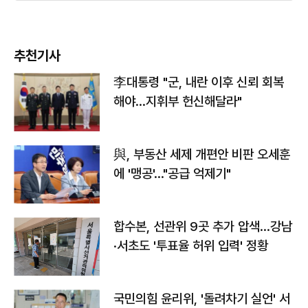
추천기사
李대통령 "군, 내란 이후 신뢰 회복
해야…지휘부 헌신해달라"
與, 부동산 세제 개편안 비판 오세훈
에 '맹공'…"공급 억제기"
합수본, 선관위 9곳 추가 압색…강남
·서초도 '투표율 허위 입력' 정황
국민의힘 윤리위, '돌려차기 실언' 서