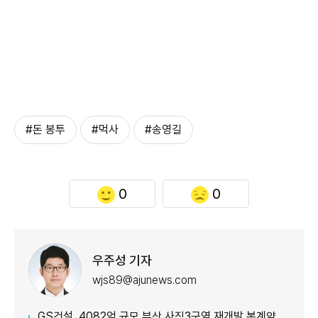
#돈 봉투
#먹사
#송영길
0
0
우주성 기자
wjs89@ajunews.com
GS건설, 4082억 규모 부산 사직3구역 재개발 본계약