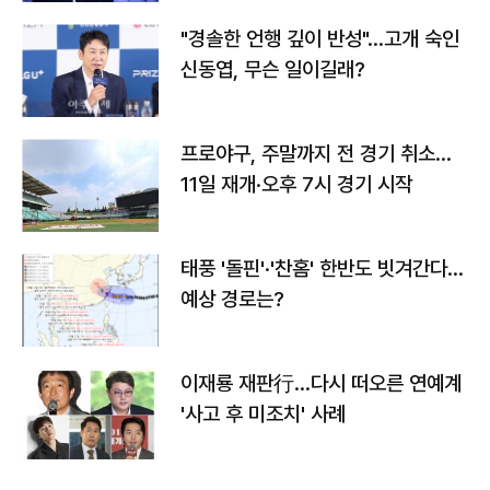
"경솔한 언행 깊이 반성"…고개 숙인
신동엽, 무슨 일이길래?
프로야구, 주말까지 전 경기 취소…
11일 재개·오후 7시 경기 시작
태풍 '돌핀'·'찬홈' 한반도 빗겨간다…
예상 경로는?
이재룡 재판行…다시 떠오른 연예계
'사고 후 미조치' 사례