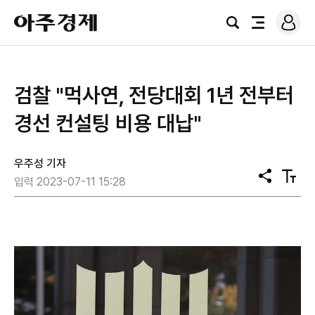
로
아
그
검
전
주
인
색
체
경
메
제
뉴
검찰 "먹사연, 전당대회 1년 전부터
경선 컨설팅 비용 대납"
우주성 기자
공
텍
입력 2023-07-11 15:28
유
스
트
크
기