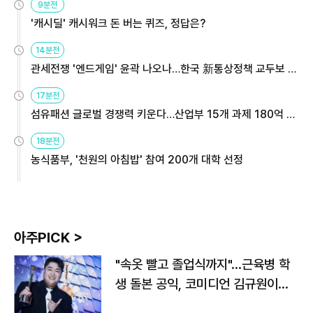
9분전
'캐시딜' 캐시워크 돈 버는 퀴즈, 정답은?
14분전
관세전쟁 '엔드게임' 윤곽 나오나…한국 新통상정책 교두보 활
용해야
17분전
섬유패션 글로벌 경쟁력 키운다…산업부 15개 과제 180억 지
원
18분전
농식품부, '천원의 아침밥' 참여 200개 대학 선정
아주PICK >
"속옷 빨고 졸업식까지"…근육병 학
생 돌본 공익, 코미디언 김규원이었
다