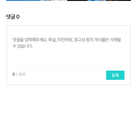
댓글
0
0
/ 300
등록