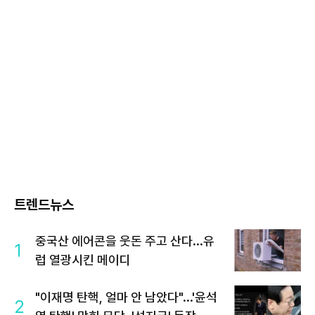
트렌드뉴스
중국산 에어콘을 웃돈 주고 산다...유
1
럽 열광시킨 메이디
"이재명 탄핵, 얼마 안 남았다"...'윤석
2