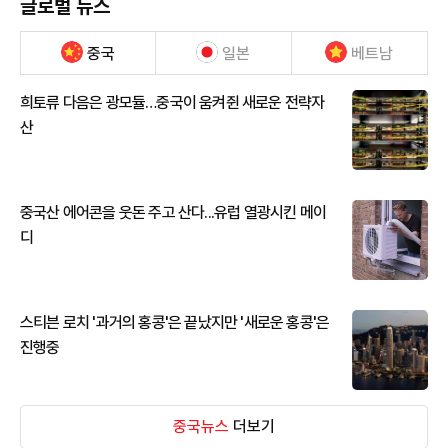
글로벌 뉴스
중국
일본
베트남
희토류 다음은 광모듈…중국이 움켜쥔 새로운 전략자
산
중국산 에어콘을 웃돈 주고 산다...유럽 열광시킨 메이
디
스티븐 로치 '과거의 홍콩'은 끝났지만 '새로운 홍콩'은
진행중
중국뉴스
더보기