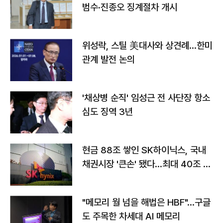
범수·진종오 징계절차 개시
위성락, 스틸 美대사와 상견례…한미
관계 발전 논의
'채상병 순직' 임성근 전 사단장 항소
심도 징역 3년
현금 88조 쌓인 SK하이닉스, 국내
채권시장 '큰손' 됐다…최대 40조 투
자
"메모리 월 넘을 해법은 HBF"…구글
도 주목한 차세대 AI 메모리