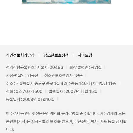
Unmute
개인정보처리방침
청소년보호정책
사이트맵
정기간행등록번호 : 서울 아 00493
회장·발행인 : 곽영길
사장·편집인 : 임규진
청소년보호책임자 : 전운
주소 : 서울특별시 종로구 종로 1길 42(수송동 146-1) 이마빌딩 11층
전화 : 02-767-1500
발행일자 : 2007년 11월 15일
등록일자 : 2008년 01월10일
아주경제는 인터넷신문윤리위원회 윤리강령을 준수합니다. 아주경제의 모든
콘텐츠(기사)는 저작권법의 보호를 받으며, 무단전재, 복사, 배포 등을 금지합
니다.