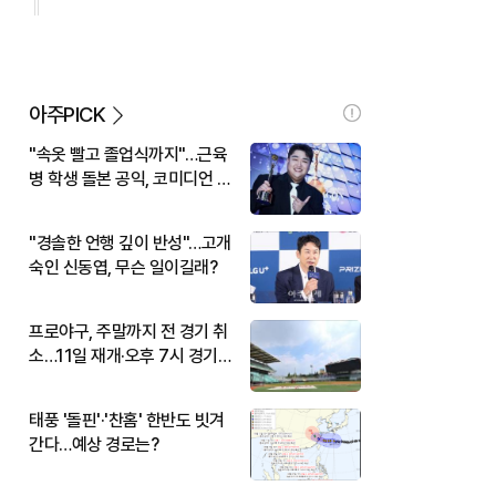
아주PICK
"속옷 빨고 졸업식까지"…근육
병 학생 돌본 공익, 코미디언 김
규원이었다
"경솔한 언행 깊이 반성"…고개
숙인 신동엽, 무슨 일이길래?
프로야구, 주말까지 전 경기 취
소…11일 재개·오후 7시 경기
시작
태풍 '돌핀'·'찬홈' 한반도 빗겨
간다…예상 경로는?