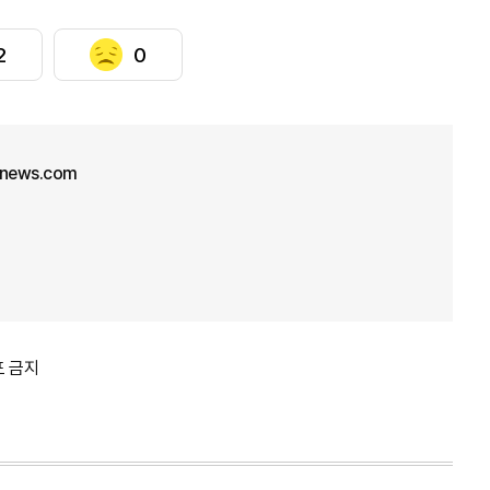
2
0
unews.com
포 금지