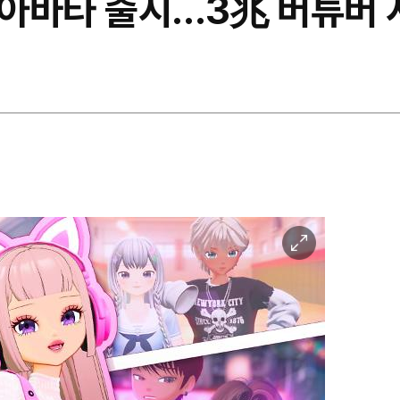
 아바타 출시…3兆 버튜버 
이
미
지
확
대