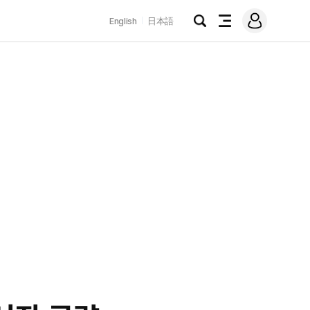
로
English
日本語
그
검
전
인
색
체
메
뉴