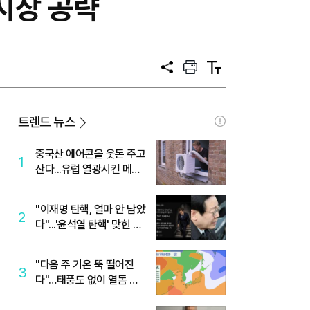
시장 공략
공
프
텍
유
린
스
트
트
크
기
트렌드 뉴스
중국산 에어콘을 웃돈 주고
1
산다...유럽 열광시킨 메이
디
"이재명 탄핵, 얼마 안 남았
2
다"...'윤석열 탄핵' 맞힌 무
당, '성지글' 등장
"다음 주 기온 뚝 떨어진
3
다"…태풍도 없이 열돔 박
살 낸 '이것'