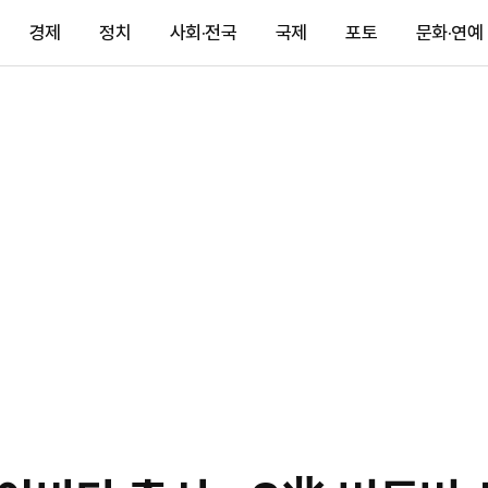
경제
정치
사회·전국
국제
포토
문화·연예