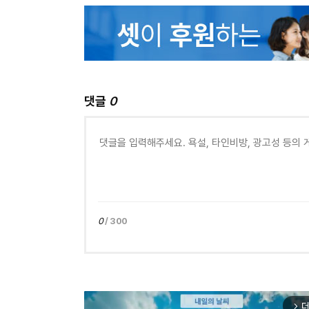
댓글
0
0
/ 300
더
arrow_forward_ios