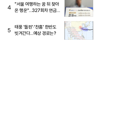
"서울 여행하는 꿈 뒤 찾아
4
온 행운"…327회차 연금
복권720+ 당첨번호조회
주목
태풍 '돌핀'·'찬홈' 한반도
5
빗겨간다…예상 경로는?