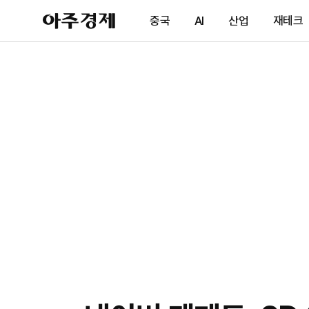
아
중국
AI
산업
재테크
주
경
제