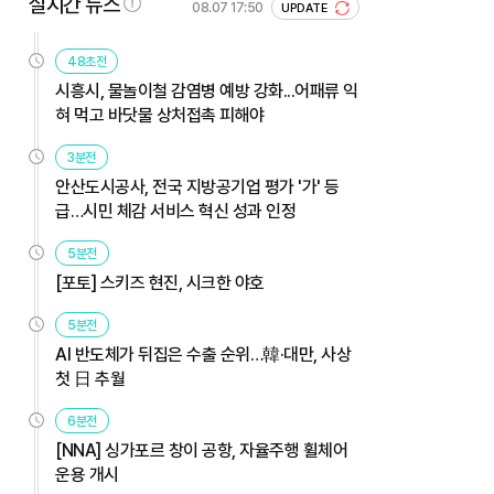
실시간 뉴스
08.07 17:50
UPDATE
48초전
시흥시, 물놀이철 감염병 예방 강화...어패류 익
혀 먹고 바닷물 상처접촉 피해야
3분전
안산도시공사, 전국 지방공기업 평가 '가' 등
급…시민 체감 서비스 혁신 성과 인정
5분전
[포토] 스키즈 현진, 시크한 야호
5분전
AI 반도체가 뒤집은 수출 순위…韓·대만, 사상
첫 日 추월
6분전
[NNA] 싱가포르 창이 공항, 자율주행 휠체어
운용 개시