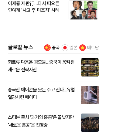
이재룡 재판行…다시 떠오른
연예계 '사고 후 미조치' 사례
글로벌 뉴스
중국
일본
베트남
희토류 다음은 광모듈…중국이 움켜쥔
새로운 전략자산
중국산 에어콘을 웃돈 주고 산다...유럽
열광시킨 메이디
스티븐 로치 '과거의 홍콩'은 끝났지만
'새로운 홍콩'은 진행중