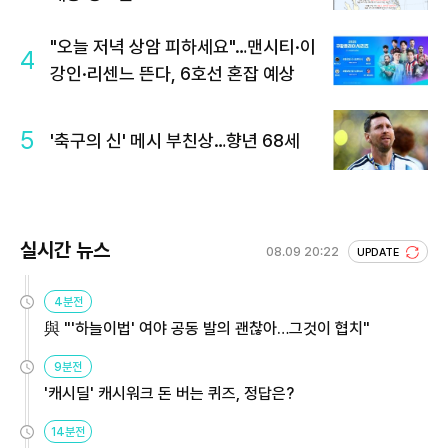
"오늘 저녁 상암 피하세요"…맨시티·이
4
강인·리센느 뜬다, 6호선 혼잡 예상
5
'축구의 신' 메시 부친상…향년 68세
실시간 뉴스
08.09 20:22
UPDATE
4분전
與 "'하늘이법' 여야 공동 발의 괜찮아…그것이 협치"
9분전
'캐시딜' 캐시워크 돈 버는 퀴즈, 정답은?
14분전