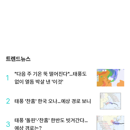
트렌드뉴스
"다음 주 기온 뚝 떨어진다"…태풍도
1
없이 열돔 박살 낸 '이것'
2
태풍 '찬홈' 한국 오나…예상 경로 보니
태풍 '돌핀'·'찬홈' 한반도 빗겨간다…
3
예상 경로는?