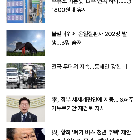
주유소 기름값 12주 연속 하락…L당
1800원대 유지
불볕더위에 온열질환자 202명 발
생…3명 숨져
전국 무더위 지속…동해안 강한 비
李, 정부 세제개편안에 제동…ISA·주
가누르기안 재검토 지시
與, 황희 '폐기 버스 청년 주택' 제안