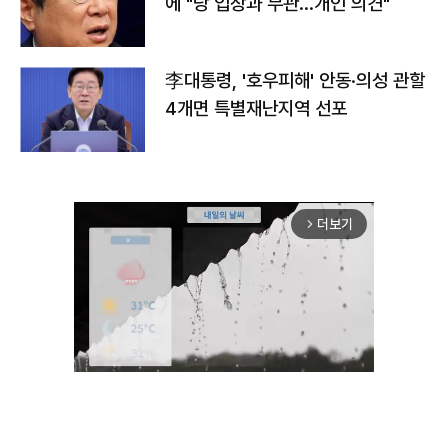
에 "당 입장과 무관…개인 의견"
李대통령, '호우피해' 안동·의성 관할
4개면 특별재난지역 선포
더보기
arrow_forward_ios
Unmute