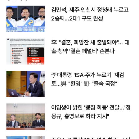
김민석, 제주·인천서 정청래 누르고
2승째…2대1 구도 완성
李 "결혼, 희망찬 새 출발돼야"… 대
출·청약 '결혼 페널티' 손본다
李대통령 'ISA·주가 누르기' 재검
토…與 "환영" 野 "졸속 국정"
이임생이 밝힌 '빵집 회동' 전말…"정
몽규, 홍명보로 하라 지시"