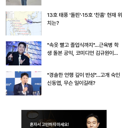
13호 태풍 '돌핀'·15호 '찬홈' 현재 위
치는?
"속옷 빨고 졸업식까지"…근육병 학
생 돌본 공익, 코미디언 김규원이었
다
"경솔한 언행 깊이 반성"…고개 숙인
신동엽, 무슨 일이길래?