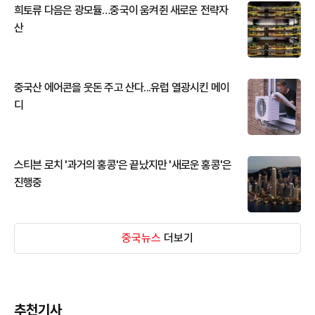
희토류 다음은 광모듈…중국이 움켜쥔 새로운 전략자
산
중국산 에어콘을 웃돈 주고 산다...유럽 열광시킨 메이
디
스티븐 로치 '과거의 홍콩'은 끝났지만 '새로운 홍콩'은
진행중
중국뉴스
더보기
추천기사