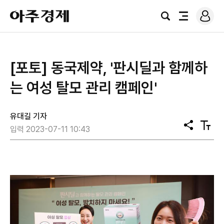
로
아
그
검
전
주
인
색
체
경
메
제
뉴
[포토] 동국제약, '판시딜과 함께하
는 여성 탈모 관리 캠페인'
유대길 기자
공
텍
입력 2023-07-11 10:43
유
스
트
크
기