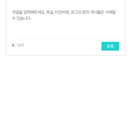
0
/ 300
등록