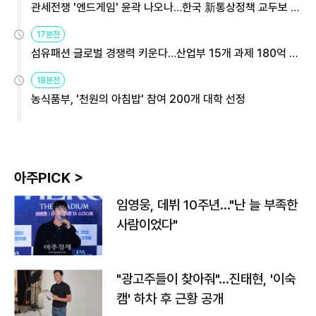
관세전쟁 '엔드게임' 윤곽 나오나…한국 新통상정책 교두보 활
용해야
17분전
섬유패션 글로벌 경쟁력 키운다…산업부 15개 과제 180억 지
원
18분전
농식품부, '천원의 아침밥' 참여 200개 대학 선정
아주PICK >
임영웅, 데뷔 10주년…"난 늘 부족한
사람이었다"
"광고주들이 찾아줘"…진태현, '이숙
캠' 하차 후 근황 공개