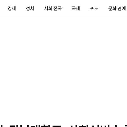
경제
정치
사회·전국
국제
포토
문화·연예