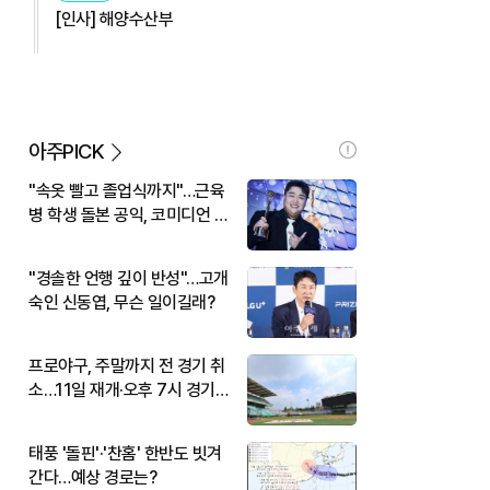
[인사] 해양수산부
아주PICK
"속옷 빨고 졸업식까지"…근육
병 학생 돌본 공익, 코미디언 김
규원이었다
"경솔한 언행 깊이 반성"…고개
숙인 신동엽, 무슨 일이길래?
프로야구, 주말까지 전 경기 취
소…11일 재개·오후 7시 경기
시작
태풍 '돌핀'·'찬홈' 한반도 빗겨
간다…예상 경로는?