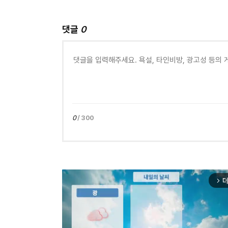
댓글
0
0
/ 300
더
arrow_forward_ios