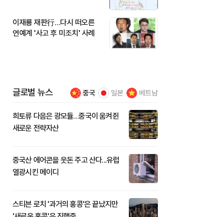
이재룡 재판行…다시 떠오른
연예계 '사고 후 미조치' 사례
글로벌 뉴스
중국
일본
베트남
희토류 다음은 광모듈…중국이 움켜쥔
새로운 전략자산
중국산 에어콘을 웃돈 주고 산다...유럽
열광시킨 메이디
스티븐 로치 '과거의 홍콩'은 끝났지만
'새로운 홍콩'은 진행중