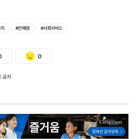
복지
#안혜영
#사회서비스
0
0
포 금지