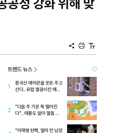
공성 강화 위해 맞
공
프
텍
유
린
스
트
트
크
기
트렌드 뉴스
중국산 에어콘을 웃돈 주고
1
산다...유럽 열광시킨 메이
디
"다음 주 기온 뚝 떨어진
2
다"…태풍도 없이 열돔 박
살 낸 '이것'
"이재명 탄핵, 얼마 안 남았