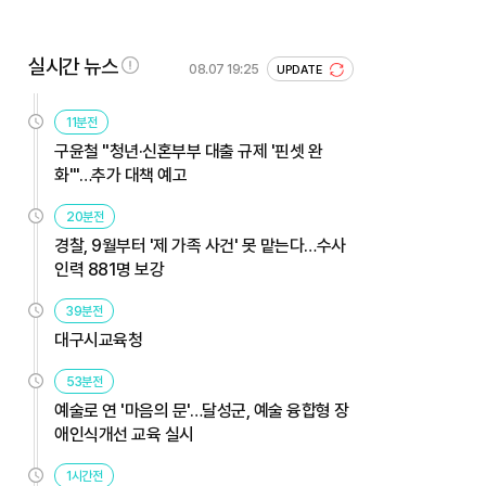
실시간 뉴스
08.07 19:25
UPDATE
11분전
구윤철 "청년·신혼부부 대출 규제 '핀셋 완
화'"…추가 대책 예고
20분전
경찰, 9월부터 '제 가족 사건' 못 맡는다…수사
인력 881명 보강
39분전
대구시교육청
53분전
예술로 연 '마음의 문'…달성군, 예술 융합형 장
애인식개선 교육 실시
1시간전