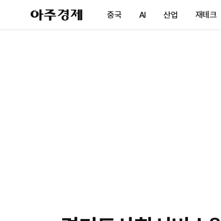
아
중국
AI
산업
재테크
주
경
제