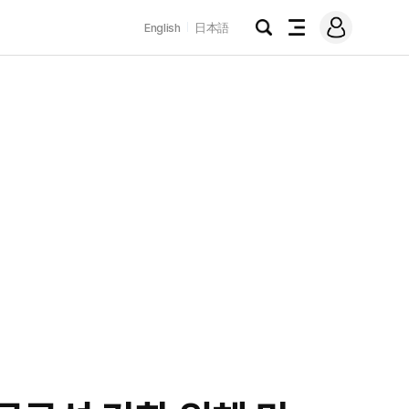
로
English
日本語
그
검
전
인
색
체
메
뉴