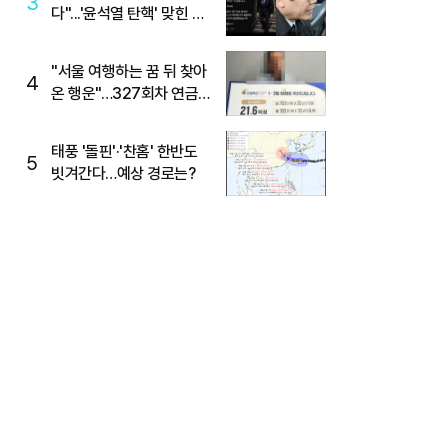
3
다"...'윤석열 탄핵' 맞힌 무
당, '성지글' 등장
"서울 여행하는 꿈 뒤 찾아
4
온 행운"…327회차 연금
복권720+ 당첨번호조회
주목
태풍 '돌핀'·'찬홈' 한반도
5
빗겨간다…예상 경로는?