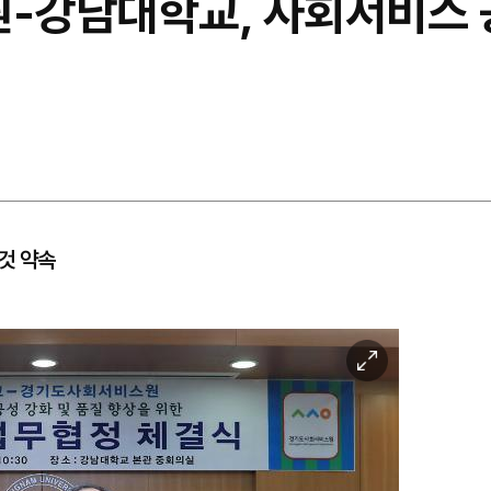
강남대학교, 사회서비스 공
것 약속
이
미
지
확
대