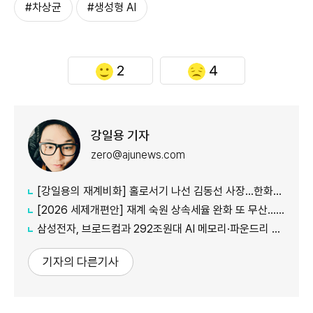
#차상균
#생성형 AI
2
4
강일용 기자
zero@ajunews.com
[강일용의 재계비화] 홀로서기 나선 김동선 사장...한화M&S 향후 과제는?
[2026 세제개편안] 재계 숙원 상속세율 완화 또 무산...국내생산·석화 세제지원 실효성 의문
삼성전자, 브로드컴과 292조원대 AI 메모리·파운드리 협력...차세대 HBM 경쟁력 입증
기자의 다른기사