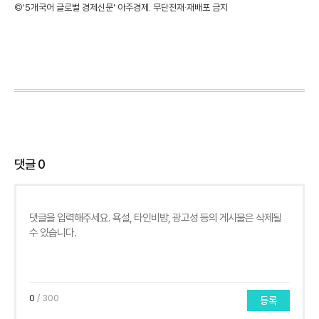
©'5개국어 글로벌 경제신문' 아주경제. 무단전재·재배포 금지
댓글
0
0
/ 300
등록