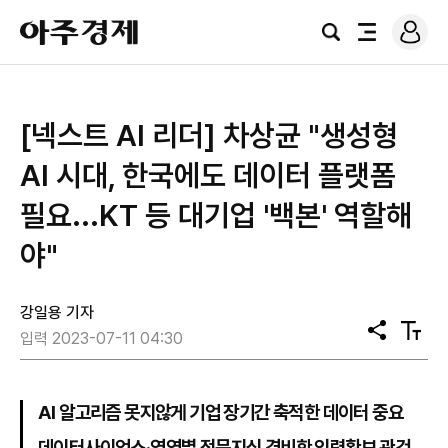
로
아
그
검
전
주
인
색
체
경
메
제
뉴
[넥스트 AI 리더] 차상균 "생성형
AI 시대, 한국에도 데이터 플랫폼
필요...KT 등 대기업 '백본' 역할해
야"
강일용 기자
공
텍
입력 2023-07-11 04:30
유
스
트
크
기
AI 알고리즘 못지않게 기업 장기간 축적한 데이터 중요
데이터사이언스·영역별 전문지식 겸비한 인력확보 관건