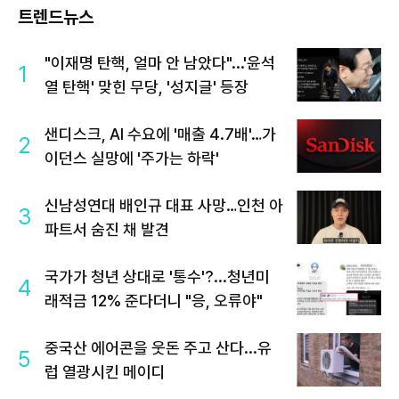
트렌드뉴스
"이재명 탄핵, 얼마 안 남았다"...'윤석
1
열 탄핵' 맞힌 무당, '성지글' 등장
샌디스크, AI 수요에 '매출 4.7배'…가
2
이던스 실망에 '주가는 하락'
신남성연대 배인규 대표 사망…인천 아
3
파트서 숨진 채 발견
국가가 청년 상대로 '통수'?...청년미
4
래적금 12% 준다더니 "응, 오류야"
중국산 에어콘을 웃돈 주고 산다...유
5
럽 열광시킨 메이디