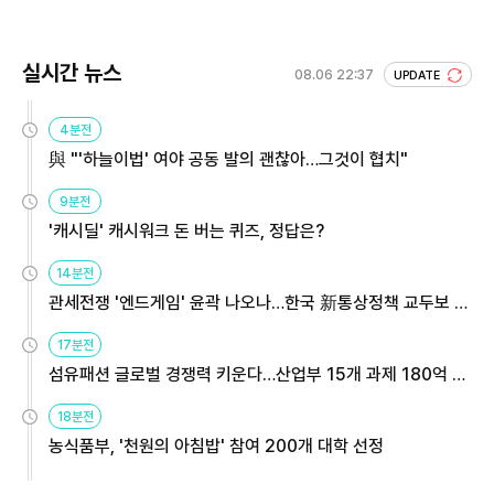
실시간 뉴스
08.06 22:37
UPDATE
4분전
與 "'하늘이법' 여야 공동 발의 괜찮아…그것이 협치"
9분전
'캐시딜' 캐시워크 돈 버는 퀴즈, 정답은?
14분전
관세전쟁 '엔드게임' 윤곽 나오나…한국 新통상정책 교두보 활
용해야
17분전
섬유패션 글로벌 경쟁력 키운다…산업부 15개 과제 180억 지
원
18분전
농식품부, '천원의 아침밥' 참여 200개 대학 선정