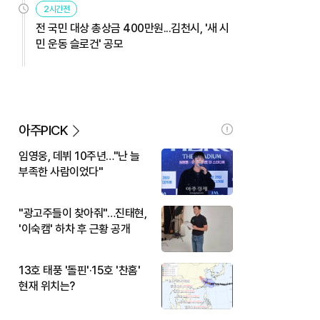
2시간전
전 국민 대상 총상금 400만원...김천시, '새 시
민 운동 슬로건' 공모
아주PICK
임영웅, 데뷔 10주년…"난 늘
부족한 사람이었다"
"광고주들이 찾아줘"…진태현,
'이숙캠' 하차 후 근황 공개
13호 태풍 '돌핀'·15호 '찬홈'
현재 위치는?