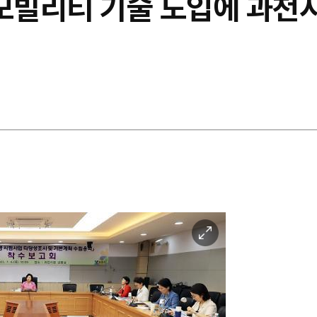
 모빌리티 기술 도입에 과천
이
미
지
확
대