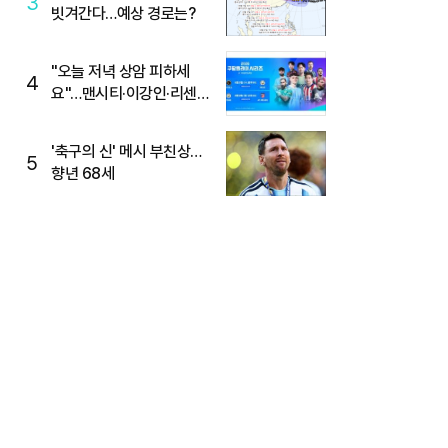
3
빗겨간다…예상 경로는?
"오늘 저녁 상암 피하세
4
요"…맨시티·이강인·리센느
뜬다, 6호선 혼잡 예상
'축구의 신' 메시 부친상…
5
향년 68세