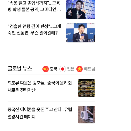
"속옷 빨고 졸업식까지"…근육
병 학생 돌본 공익, 코미디언 김
규원이었다
"경솔한 언행 깊이 반성"…고개
숙인 신동엽, 무슨 일이길래?
글로벌 뉴스
중국
일본
베트남
희토류 다음은 광모듈…중국이 움켜쥔
새로운 전략자산
중국산 에어콘을 웃돈 주고 산다...유럽
열광시킨 메이디