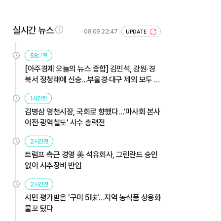
실시간 뉴스
08.09 22:47
UPDATE
58분전
[아주경제 오늘의 뉴스 종합] 김민석, 강원·경
북서 정청래에 신승…부울경·대구 제외 모두 웃
었다 外
1시간전
김병삼 영천시장, 국회로 향했다…'마사회 본사
이전·광역철도' 사수 총력전
2시간전
트럼프 측근 경영 美 석유회사, 그린란드 승인
없이 시추장비 반입
2시간전
시민 평가받은 '구미 5味'…지역 농식품 상용화
물꼬 텄다