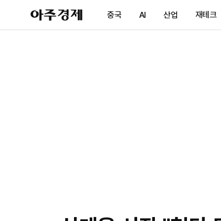
아
중국
AI
산업
재테크
주
경
제