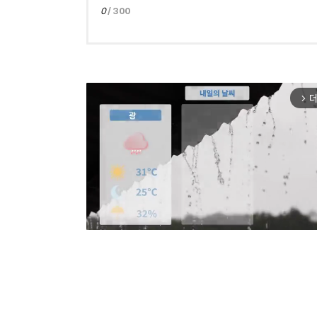
0
/ 300
더
arrow_forward_ios
Mut