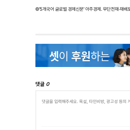
©'5개국어 글로벌 경제신문' 아주경제. 무단전재·재배
댓글
0