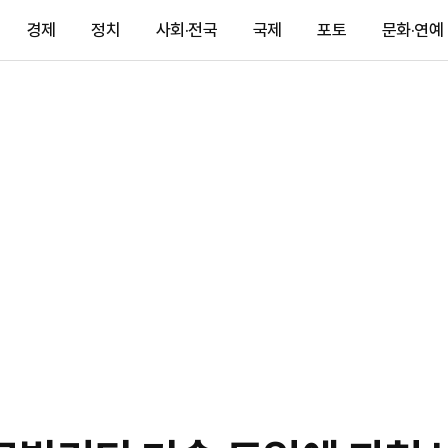
경제
정치
사회·전국
국제
포토
문화·연예