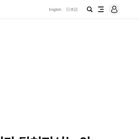
로
English
日本語
그
검
전
인
색
체
메
뉴