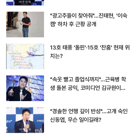
"광고주들이 찾아줘"…진태현, '이숙
캠' 하차 후 근황 공개
13호 태풍 '돌핀'·15호 '찬홈' 현재 위
치는?
"속옷 빨고 졸업식까지"…근육병 학
생 돌본 공익, 코미디언 김규원이었
다
"경솔한 언행 깊이 반성"…고개 숙인
신동엽, 무슨 일이길래?