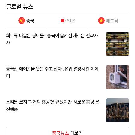
글로벌 뉴스
중국
일본
베트남
희토류 다음은 광모듈…중국이 움켜쥔 새로운 전략자
산
중국산 에어콘을 웃돈 주고 산다...유럽 열광시킨 메이
디
스티븐 로치 '과거의 홍콩'은 끝났지만 '새로운 홍콩'은
진행중
중국뉴스
더보기