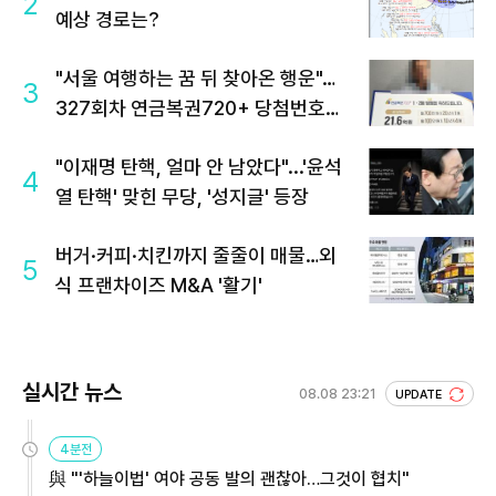
2
예상 경로는?
"서울 여행하는 꿈 뒤 찾아온 행운"…
3
327회차 연금복권720+ 당첨번호조
회 주목
"이재명 탄핵, 얼마 안 남았다"...'윤석
4
열 탄핵' 맞힌 무당, '성지글' 등장
버거·커피·치킨까지 줄줄이 매물…외
5
식 프랜차이즈 M&A '활기'
실시간 뉴스
08.08 23:21
UPDATE
4분전
與 "'하늘이법' 여야 공동 발의 괜찮아…그것이 협치"