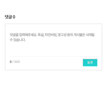
댓글
0
0
/ 300
등록