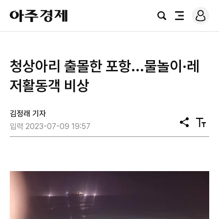
로
아
그
검
전
주
인
색
체
경
메
제
뉴
청상아리 출몰한 포항...물놀이·레
저활동객 비상
김정래 기자
공
텍
입력 2023-07-09 19:57
유
스
트
크
기