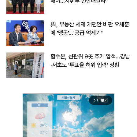
해야…지휘부 헌신해달라"
與, 부동산 세제 개편안 비판 오세훈
에 '맹공'…"공급 억제기"
합수본, 선관위 9곳 추가 압색…강남
·서초도 '투표율 허위 입력' 정황
더보기
arrow_forward_ios