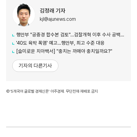
김정래 기자
kjl@ajunews.com
행안부 "공중경 합수본 검토"…검찰개혁 이후 수사 공백 대응 나서
'40도 육박 폭염' 예고…행안부, 최고 수준 대응
[슬미로운 치아백서] "충치는 까매야 충치일까요?"
기자의 다른기사
©'5개국어 글로벌 경제신문' 아주경제. 무단전재·재배포 금지