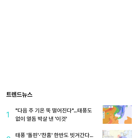
트렌드뉴스
"다음 주 기온 뚝 떨어진다"…태풍도
1
없이 열돔 박살 낸 '이것'
태풍 '돌핀'·'찬홈' 한반도 빗겨간다…