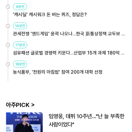
9분전
'캐시딜' 캐시워크 돈 버는 퀴즈, 정답은?
14분전
관세전쟁 '엔드게임' 윤곽 나오나…한국 新통상정책 교두보 활
용해야
17분전
섬유패션 글로벌 경쟁력 키운다…산업부 15개 과제 180억 지
원
18분전
농식품부, '천원의 아침밥' 참여 200개 대학 선정
아주PICK >
임영웅, 데뷔 10주년…"난 늘 부족한
사람이었다"