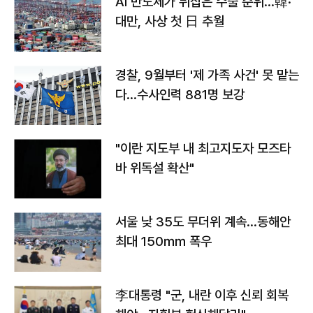
AI 반도체가 뒤집은 수출 순위…韓·
대만, 사상 첫 日 추월
경찰, 9월부터 '제 가족 사건' 못 맡는
다…수사인력 881명 보강
"이란 지도부 내 최고지도자 모즈타
바 위독설 확산"
서울 낮 35도 무더위 계속…동해안
최대 150㎜ 폭우
李대통령 "군, 내란 이후 신뢰 회복