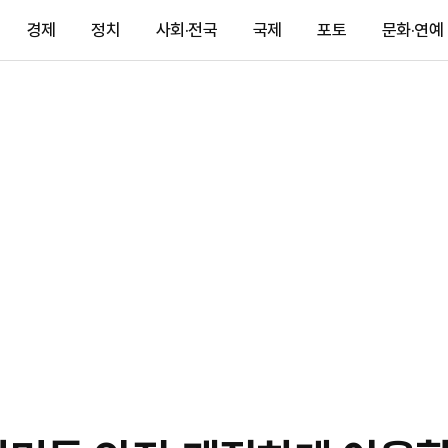
경제
정치
사회·전국
국제
포토
문화·연예