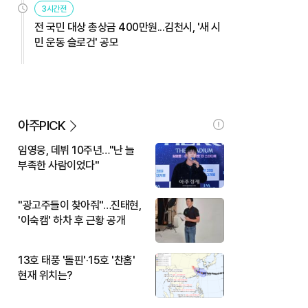
3시간전
전 국민 대상 총상금 400만원...김천시, '새 시
민 운동 슬로건' 공모
아주PICK
임영웅, 데뷔 10주년…"난 늘
부족한 사람이었다"
"광고주들이 찾아줘"…진태현,
'이숙캠' 하차 후 근황 공개
13호 태풍 '돌핀'·15호 '찬홈'
현재 위치는?