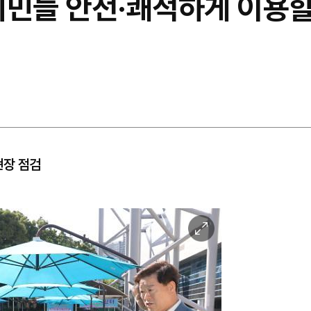
시민들 안전·쾌적하게 이용할
현장 점검
이
미
지
확
대