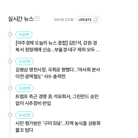
실시간 뉴스
08.09 23:16
UPDATE
1시간전
[아주경제 오늘의 뉴스 종합] 김민석, 강원·경
북서 정청래에 신승…부울경·대구 제외 모두 웃
었다 外
2시간전
김병삼 영천시장, 국회로 향했다…'마사회 본사
이전·광역철도' 사수 총력전
2시간전
트럼프 측근 경영 美 석유회사, 그린란드 승인
없이 시추장비 반입
2시간전
시민 평가받은 '구미 5味'…지역 농식품 상용화
물꼬 텄다