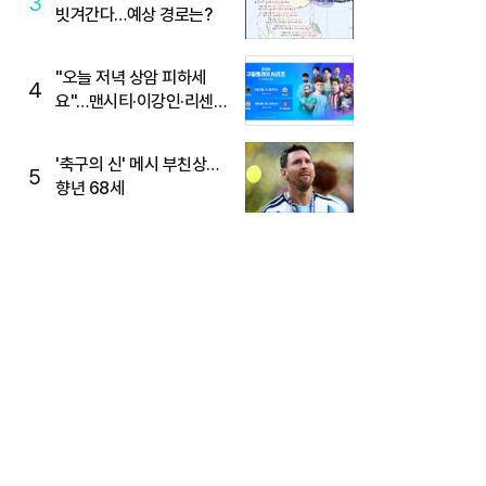
3
빗겨간다…예상 경로는?
"오늘 저녁 상암 피하세
4
요"…맨시티·이강인·리센느
뜬다, 6호선 혼잡 예상
'축구의 신' 메시 부친상…
5
향년 68세