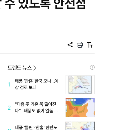
 수 있도록 안전점
공
프
텍
유
린
스
트
트
크
기
트렌드 뉴스
태풍 '찬홈' 한국 오나…예
1
상 경로 보니
"다음 주 기온 뚝 떨어진
2
다"…태풍도 없이 열돔 박
살 낸 '이것'
태풍 '돌핀'·'찬홈' 한반도