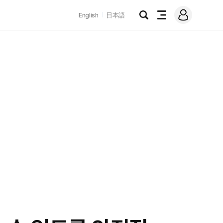
로
English
日本語
그
검
전
인
색
체
메
뉴