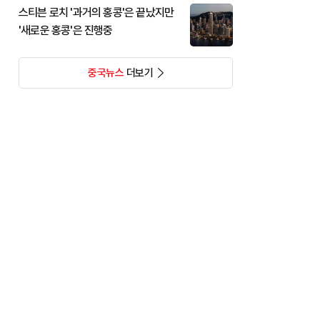
스티븐 로치 '과거의 홍콩'은 끝났지만
'새로운 홍콩'은 진행중
중국뉴스
더보기