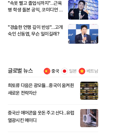
"속옷 빨고 졸업식까지"…근육
병 학생 돌본 공익, 코미디언 김
규원이었다
"경솔한 언행 깊이 반성"…고개
숙인 신동엽, 무슨 일이길래?
글로벌 뉴스
중국
일본
베트남
희토류 다음은 광모듈…중국이 움켜쥔
새로운 전략자산
중국산 에어콘을 웃돈 주고 산다...유럽
열광시킨 메이디