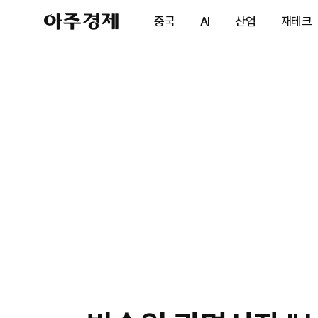
아
중국
AI
산업
재테크
주
경
제