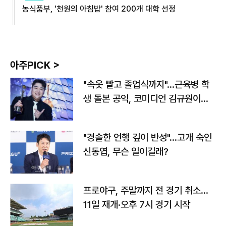
농식품부, '천원의 아침밥' 참여 200개 대학 선정
아주PICK >
"속옷 빨고 졸업식까지"…근육병 학
생 돌본 공익, 코미디언 김규원이었
다
"경솔한 언행 깊이 반성"…고개 숙인
신동엽, 무슨 일이길래?
프로야구, 주말까지 전 경기 취소…
11일 재개·오후 7시 경기 시작