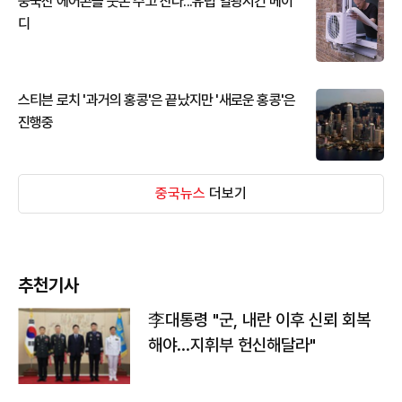
중국산 에어콘을 웃돈 주고 산다...유럽 열광시킨 메이
디
스티븐 로치 '과거의 홍콩'은 끝났지만 '새로운 홍콩'은
진행중
중국뉴스
더보기
추천기사
李대통령 "군, 내란 이후 신뢰 회복
해야…지휘부 헌신해달라"