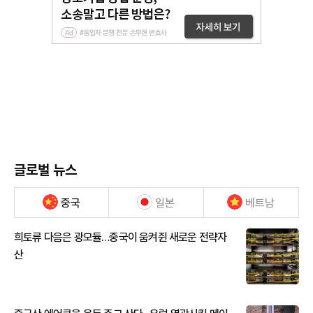
글로벌 뉴스
중국
일본
베트남
희토류 다음은 광모듈…중국이 움켜쥔 새로운 전략자
산