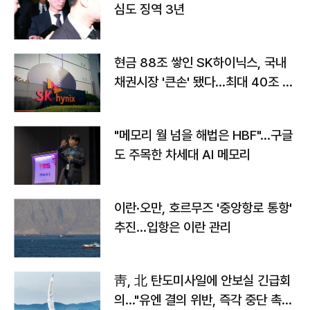
심도 징역 3년
현금 88조 쌓인 SK하이닉스, 국내
채권시장 '큰손' 됐다…최대 40조 투
자
"메모리 월 넘을 해법은 HBF"…구글
도 주목한 차세대 AI 메모리
이란·오만, 호르무즈 '중앙항로 통항'
추진…입항은 이란 관리
靑, 北 탄도미사일에 안보실 긴급회
의…"유엔 결의 위반, 즉각 중단 촉