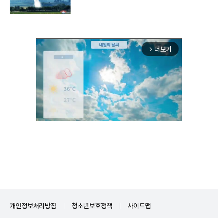
구"
더보기
arrow_forward_ios
Mute
개인정보처리방침
청소년보호정책
사이트맵