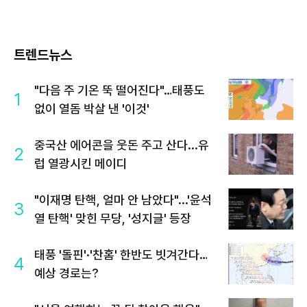
트렌드뉴스
"다음 주 기온 뚝 떨어진다"…태풍도
1
없이 열돔 박살 낸 '이것'
중국산 에어콘을 웃돈 주고 산다...유
2
럽 열광시킨 메이디
"이재명 탄핵, 얼마 안 남았다"...'윤석
3
열 탄핵' 맞힌 무당, '성지글' 등장
태풍 '돌핀'·'찬홈' 한반도 빗겨간다…
4
예상 경로는?