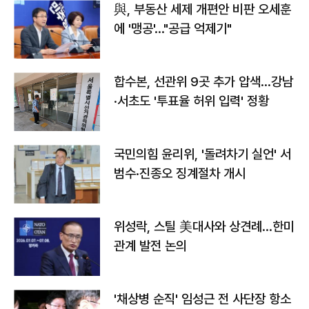
與, 부동산 세제 개편안 비판 오세훈
에 '맹공'…"공급 억제기"
합수본, 선관위 9곳 추가 압색…강남
·서초도 '투표율 허위 입력' 정황
국민의힘 윤리위, '돌려차기 실언' 서
범수·진종오 징계절차 개시
위성락, 스틸 美대사와 상견례…한미
관계 발전 논의
'채상병 순직' 임성근 전 사단장 항소