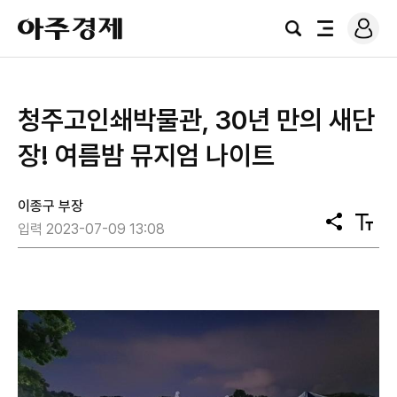
로
아
그
검
전
주
인
색
체
경
메
제
뉴
청주고인쇄박물관, 30년 만의 새단
장! 여름밤 뮤지엄 나이트
이종구 부장
공
텍
입력 2023-07-09 13:08
유
스
트
크
기