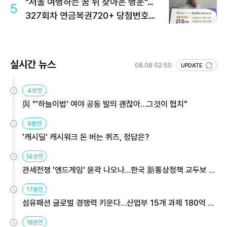
"서울 여행하는 꿈 뒤 찾아온 행운"…
5
327회차 연금복권720+ 당첨번호조
회 주목
실시간 뉴스
08.08 02:50
UPDATE
4분전
與 "'하늘이법' 여야 공동 발의 괜찮아…그것이 협치"
9분전
'캐시딜' 캐시워크 돈 버는 퀴즈, 정답은?
14분전
관세전쟁 '엔드게임' 윤곽 나오나…한국 新통상정책 교두보 활
용해야
17분전
섬유패션 글로벌 경쟁력 키운다…산업부 15개 과제 180억 지
원
18분전