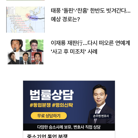
태풍 '돌핀'·'찬홈' 한반도 빗겨간다…
예상 경로는?
이재룡 재판行…다시 떠오른 연예계
'사고 후 미조치' 사례