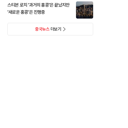
스티븐 로치 '과거의 홍콩'은 끝났지만
'새로운 홍콩'은 진행중
중국뉴스
더보기