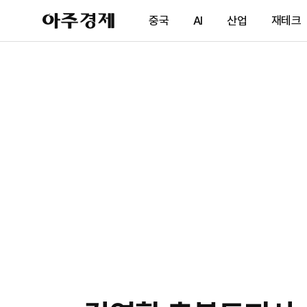
아
중국
AI
산업
재테크
주
경
제