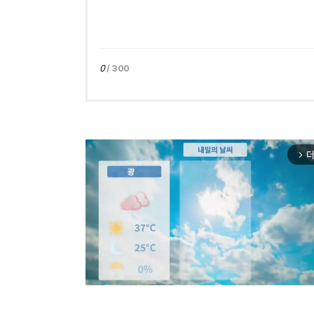
0
/ 300
더
arrow_forward_ios