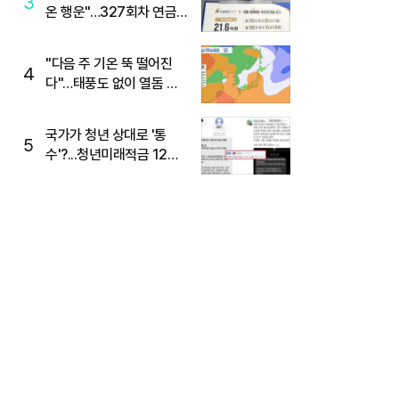
3
온 행운"…327회차 연금
복권720+ 당첨번호조회
주목
"다음 주 기온 뚝 떨어진
4
다"…태풍도 없이 열돔 박
살 낸 '이것'
국가가 청년 상대로 '통
5
수'?...청년미래적금 12%
준다더니 "응, 오류야"