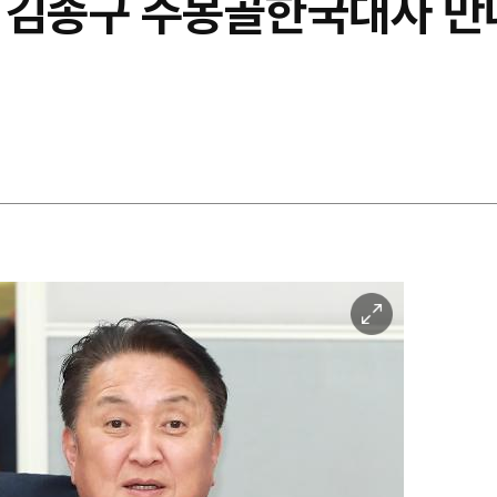
 김종구 주몽골한국대사 만
이
미
지
확
대