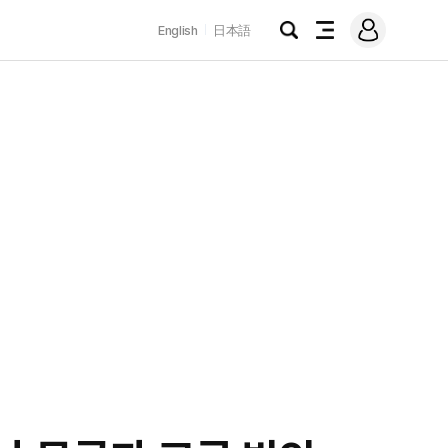
로
English
日本語
그
검
전
인
색
체
메
뉴