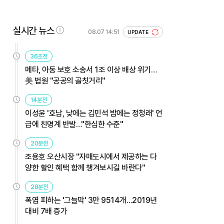
실시간 뉴스
08.07 14:51
UPDATE
36초전
메타, 아동 보호 소송서 1조 이상 배상 위기…
美 법원 "공공의 골칫거리"
14분전
이성윤 '호남, 낮에는 김민석 밤에는 정청래' 언
급에 친명계 반발…"한심한 수준"
20분전
조용호 오산시장 "자매도시에서 제공하는 다
양한 할인 혜택 함께 챙겨보시길 바란다"
28분전
폭염 피하는 '그늘막' 3만 9514개…2019년
대비 7배 증가