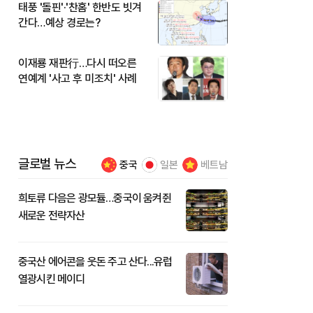
태풍 '돌핀'·'찬홈' 한반도 빗겨
간다…예상 경로는?
이재룡 재판行…다시 떠오른
연예계 '사고 후 미조치' 사례
글로벌 뉴스
중국
일본
베트남
희토류 다음은 광모듈…중국이 움켜쥔
새로운 전략자산
중국산 에어콘을 웃돈 주고 산다...유럽
열광시킨 메이디