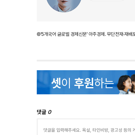
©'5개국어 글로벌 경제신문' 아주경제. 무단전재·재배
댓글
0