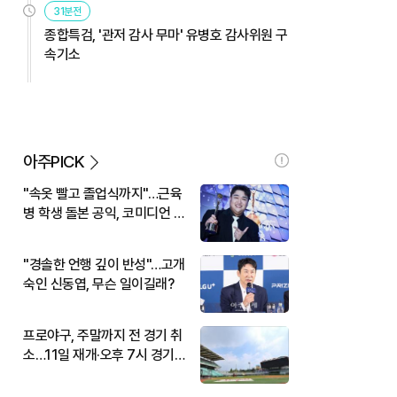
31분전
종합특검, '관저 감사 무마' 유병호 감사위원 구
속기소
아주PICK
"속옷 빨고 졸업식까지"…근육
병 학생 돌본 공익, 코미디언 김
규원이었다
"경솔한 언행 깊이 반성"…고개
숙인 신동엽, 무슨 일이길래?
프로야구, 주말까지 전 경기 취
소…11일 재개·오후 7시 경기
시작