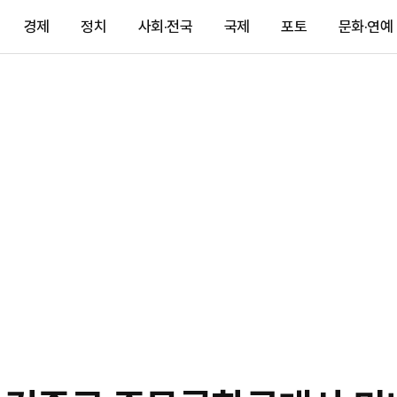
경제
정치
사회·전국
국제
포토
문화·연예