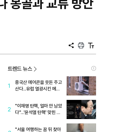
나 몽골과 교류 방안
공
프
텍
유
린
스
트
트
크
기
트렌드 뉴스
중국산 에어콘을 웃돈 주고
1
산다...유럽 열광시킨 메이
디
"이재명 탄핵, 얼마 안 남았
2
다"...'윤석열 탄핵' 맞힌 무
당, '성지글' 등장
"서울 여행하는 꿈 뒤 찾아