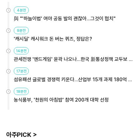
4분전
與 "'하늘이법' 여야 공동 발의 괜찮아…그것이 협치"
9분전
'캐시딜' 캐시워크 돈 버는 퀴즈, 정답은?
14분전
관세전쟁 '엔드게임' 윤곽 나오나…한국 新통상정책 교두보 활
용해야
17분전
섬유패션 글로벌 경쟁력 키운다…산업부 15개 과제 180억 지
원
18분전
농식품부, '천원의 아침밥' 참여 200개 대학 선정
아주PICK >