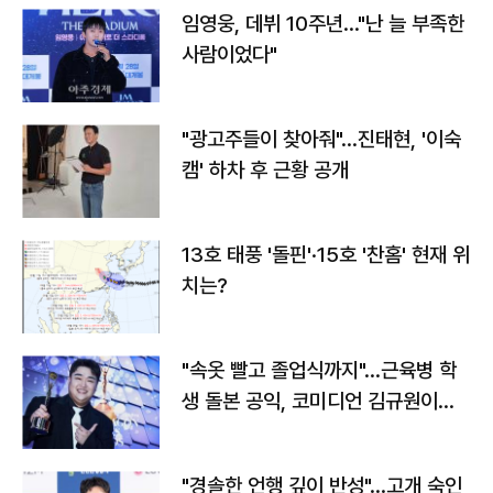
임영웅, 데뷔 10주년…"난 늘 부족한
사람이었다"
"광고주들이 찾아줘"…진태현, '이숙
캠' 하차 후 근황 공개
13호 태풍 '돌핀'·15호 '찬홈' 현재 위
치는?
"속옷 빨고 졸업식까지"…근육병 학
생 돌본 공익, 코미디언 김규원이었
다
"경솔한 언행 깊이 반성"…고개 숙인