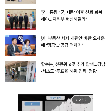
李대통령 "군, 내란 이후 신뢰 회복
해야…지휘부 헌신해달라"
與, 부동산 세제 개편안 비판 오세훈
에 '맹공'…"공급 억제기"
합수본, 선관위 9곳 추가 압색…강남
·서초도 '투표율 허위 입력' 정황
더보기
arrow_forward_ios