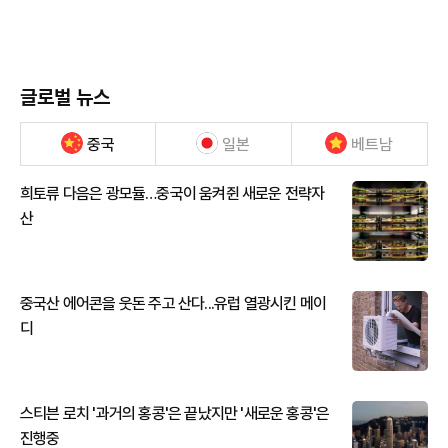
글로벌 뉴스
중국
일본
베트남
희토류 다음은 광모듈…중국이 움켜쥔 새로운 전략자
산
중국산 에어콘을 웃돈 주고 산다...유럽 열광시킨 메이
디
스티븐 로치 '과거의 홍콩'은 끝났지만 '새로운 홍콩'은
진행중