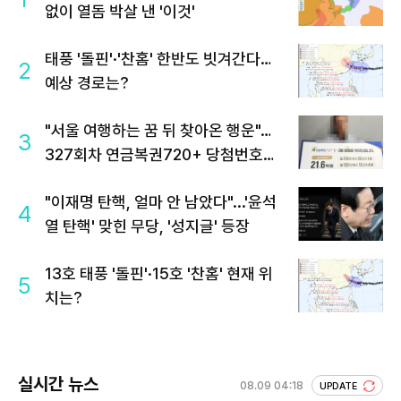
없이 열돔 박살 낸 '이것'
태풍 '돌핀'·'찬홈' 한반도 빗겨간다…
2
예상 경로는?
"서울 여행하는 꿈 뒤 찾아온 행운"…
3
327회차 연금복권720+ 당첨번호조
회 주목
"이재명 탄핵, 얼마 안 남았다"...'윤석
4
열 탄핵' 맞힌 무당, '성지글' 등장
13호 태풍 '돌핀'·15호 '찬홈' 현재 위
5
치는?
실시간 뉴스
08.09 04:18
UPDATE