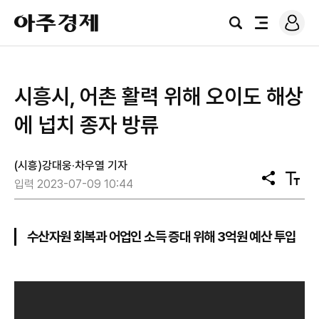
로
아
그
검
전
주
인
색
체
경
메
제
뉴
시흥시, 어촌 활력 위해 오이도 해상
에 넙치 종자 방류
(시흥)강대웅·차우열 기자
공
텍
입력 2023-07-09 10:44
유
스
트
크
기
수산자원 회복과 어업인 소득 증대 위해 3억원 예산 투입