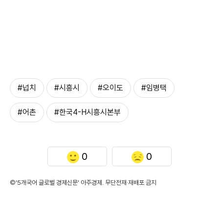
#넙치
#시흥시
#오이도
#임병택
#어촌
#한국4-H시흥시본부
0
0
©'5개국어 글로벌 경제신문' 아주경제. 무단전재·재배포 금지