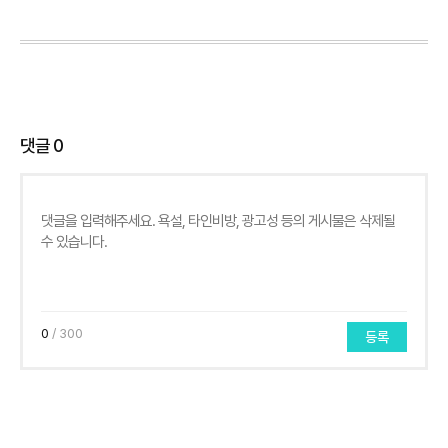
댓글
0
0
/ 300
등록