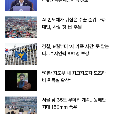
4개면 특별재난지역 선포
AI 반도체가 뒤집은 수출 순위…韓·
대만, 사상 첫 日 추월
경찰, 9월부터 '제 가족 사건' 못 맡는
다…수사인력 881명 보강
"이란 지도부 내 최고지도자 모즈타
바 위독설 확산"
서울 낮 35도 무더위 계속…동해안
최대 150㎜ 폭우