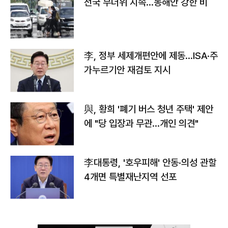
전국 무더위 지속…동해안 강한 비
李, 정부 세제개편안에 제동…ISA·주
가누르기안 재검토 지시
與, 황희 '폐기 버스 청년 주택' 제안
에 "당 입장과 무관…개인 의견"
李대통령, '호우피해' 안동·의성 관할
4개면 특별재난지역 선포