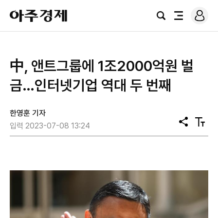
로
아
그
검
전
주
인
색
체
경
메
제
뉴
中, 앤트그룹에 1조2000억원 벌
금…인터넷기업 역대 두 번째
한영훈 기자
공
텍
입력 2023-07-08 13:24
유
스
트
크
기