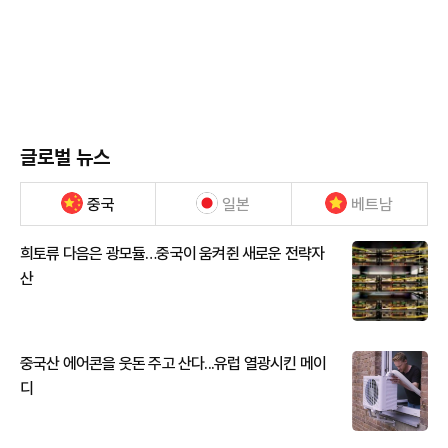
글로벌 뉴스
중국
일본
베트남
희토류 다음은 광모듈…중국이 움켜쥔 새로운 전략자
산
중국산 에어콘을 웃돈 주고 산다...유럽 열광시킨 메이
디