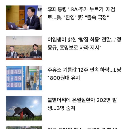
李대통령 'ISA·주가 누르기' 재검
토…與 "환영" 野 "졸속 국정"
이임생이 밝힌 '빵집 회동' 전말…"정
몽규, 홍명보로 하라 지시"
주유소 기름값 12주 연속 하락…L당
1800원대 유지
불볕더위에 온열질환자 202명 발
생…3명 숨져