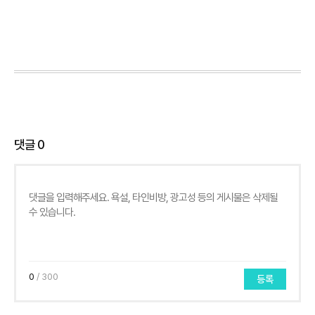
댓글
0
0
/ 300
등록