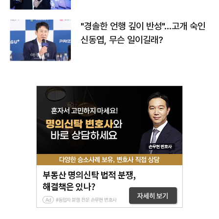
다
"경솔한 언행 깊이 반성"…고개 숙인
신동엽, 무슨 일이길래?