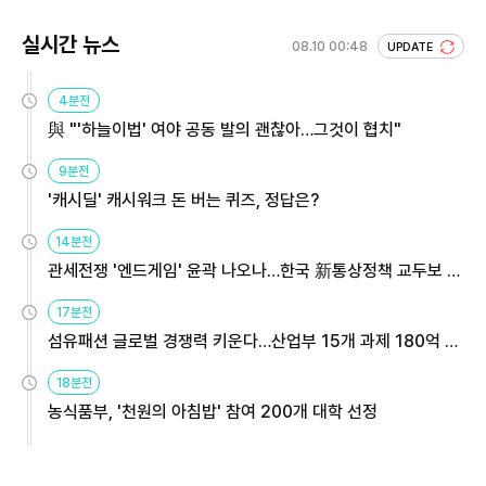
실시간 뉴스
08.10 00:48
UPDATE
4분전
與 "'하늘이법' 여야 공동 발의 괜찮아…그것이 협치"
9분전
'캐시딜' 캐시워크 돈 버는 퀴즈, 정답은?
14분전
관세전쟁 '엔드게임' 윤곽 나오나…한국 新통상정책 교두보 활
용해야
17분전
섬유패션 글로벌 경쟁력 키운다…산업부 15개 과제 180억 지
원
18분전
농식품부, '천원의 아침밥' 참여 200개 대학 선정