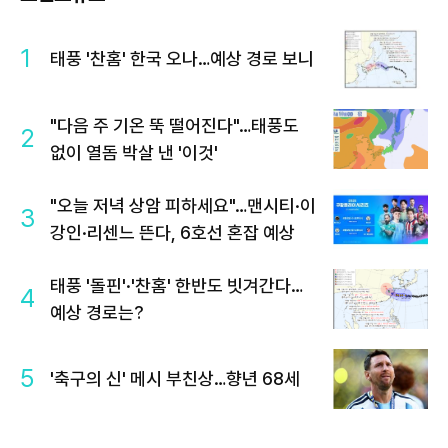
1
태풍 '찬홈' 한국 오나…예상 경로 보니
"다음 주 기온 뚝 떨어진다"…태풍도
2
없이 열돔 박살 낸 '이것'
"오늘 저녁 상암 피하세요"…맨시티·이
3
강인·리센느 뜬다, 6호선 혼잡 예상
태풍 '돌핀'·'찬홈' 한반도 빗겨간다…
4
예상 경로는?
5
'축구의 신' 메시 부친상…향년 68세