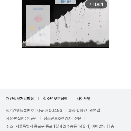
더보기
arrow_forward_ios
Unmute
개인정보처리방침
청소년보호정책
사이트맵
정기간행등록번호 : 서울 아 00493
회장·발행인 : 곽영길
사장·편집인 : 임규진
청소년보호책임자 : 전운
주소 : 서울특별시 종로구 종로 1길 42(수송동 146-1) 이마빌딩 11층