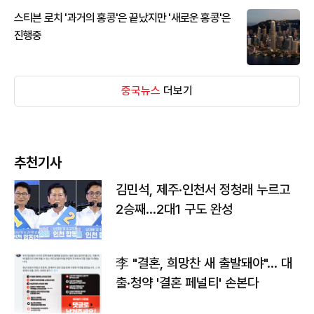
스티븐 로치 '과거의 홍콩'은 끝났지만 '새로운 홍콩'은
진행중
중국뉴스
더보기
추천기사
김민석, 제주·인천서 정청래 누르고
2승째…2대1 구도 완성
李 "결혼, 희망찬 새 출발돼야"… 대
출·청약 '결혼 페널티' 손본다