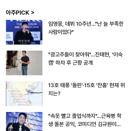
아주PICK >
임영웅, 데뷔 10주년…"난 늘 부족한
사람이었다"
"광고주들이 찾아줘"…진태현, '이숙
캠' 하차 후 근황 공개
13호 태풍 '돌핀'·15호 '찬홈' 현재 위
치는?
"속옷 빨고 졸업식까지"…근육병 학
생 돌본 공익, 코미디언 김규원이었