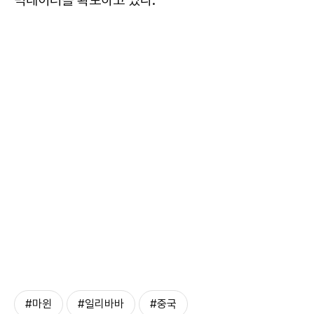
#마윈
#일리바바
#중국