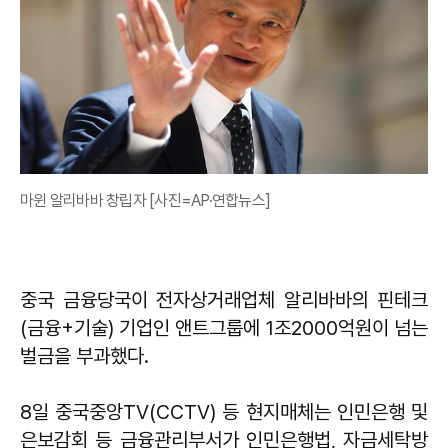
마윈 알리바바 창립자 [사진=AP·연합뉴스]
중국 금융당국이 전자상거래업체 알리바바의 핀테크
(금융+기술) 기업인 앤트그룹에 1조2000억원이 넘는
벌금을 부과했다.
8일 중국중앙TV(CCTV) 등 현지매체는 인민은행 및
은보감회 등 금융관리부서가 인민은행법, 자금세탁방