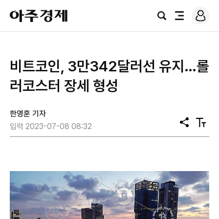
로
아
그
검
전
주
인
색
체
경
메
제
뉴
비트코인, 3만342달러선 유지…롤
러코스터 장세 형성
한영훈 기자
공
텍
입력 2023-07-08 08:32
유
스
트
크
기