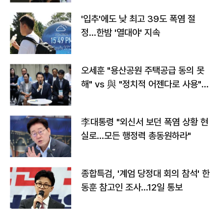
'입추'에도 낮 최고 39도 폭염 절
정…한밤 '열대야' 지속
오세훈 "용산공원 주택공급 동의 못
해" vs 與 "정치적 어젠다로 사용"
맞불
李대통령 "외신서 보던 폭염 상황 현
실로…모든 행정력 총동원하라"
종합특검, '계엄 당정대 회의 참석' 한
동훈 참고인 조사...12일 통보