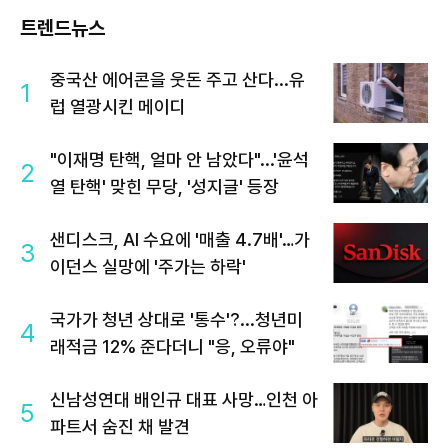
트렌드뉴스
중국산 에어콘을 웃돈 주고 산다...유
1
럽 열광시킨 메이디
"이재명 탄핵, 얼마 안 남았다"...'윤석
2
열 탄핵' 맞힌 무당, '성지글' 등장
샌디스크, AI 수요에 '매출 4.7배'…가
3
이던스 실망에 '주가는 하락'
국가가 청년 상대로 '통수'?...청년미
4
래적금 12% 준다더니 "응, 오류야"
신남성연대 배인규 대표 사망…인천 아
5
파트서 숨진 채 발견