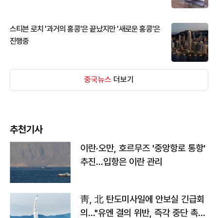
스티븐 로치 '과거의 홍콩'은 끝났지만 '새로운 홍콩'은
진행중
중국뉴스
더보기
추천기사
이란·오만, 호르무즈 '중앙항로 통항'
추진…입항은 이란 관리
靑, 北 탄도미사일에 안보실 긴급회
의…"유엔 결의 위반, 즉각 중단 촉