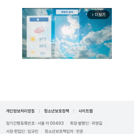
더보기
arrow_forward_ios
Unmute
개인정보처리방침
청소년보호정책
사이트맵
정기간행등록번호 : 서울 아 00493
회장·발행인 : 곽영길
사장·편집인 : 임규진
청소년보호책임자 : 전운