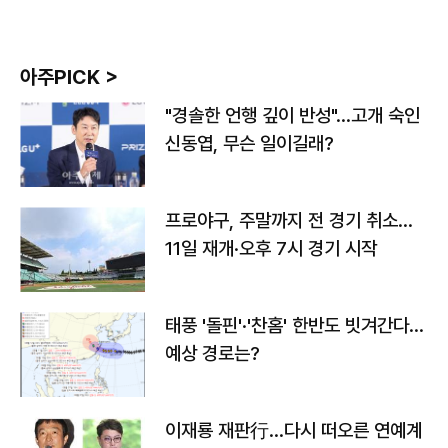
아주PICK >
"경솔한 언행 깊이 반성"…고개 숙인
신동엽, 무슨 일이길래?
프로야구, 주말까지 전 경기 취소…
11일 재개·오후 7시 경기 시작
태풍 '돌핀'·'찬홈' 한반도 빗겨간다…
예상 경로는?
이재룡 재판行…다시 떠오른 연예계