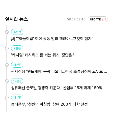
실시간 뉴스
08.07 08:45
UPDATE
4분전
與 "'하늘이법' 여야 공동 발의 괜찮아…그것이 협치"
9분전
'캐시딜' 캐시워크 돈 버는 퀴즈, 정답은?
14분전
관세전쟁 '엔드게임' 윤곽 나오나…한국 新통상정책 교두보 활
용해야
17분전
섬유패션 글로벌 경쟁력 키운다…산업부 15개 과제 180억 지
원
18분전
농식품부, '천원의 아침밥' 참여 200개 대학 선정