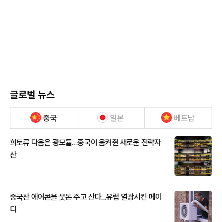
글로벌 뉴스
중국
일본
베트남
희토류 다음은 광모듈…중국이 움켜쥔 새로운 전략자
산
중국산 에어콘을 웃돈 주고 산다...유럽 열광시킨 메이
디