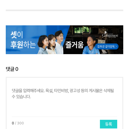
댓글
0
0
/ 300
등록