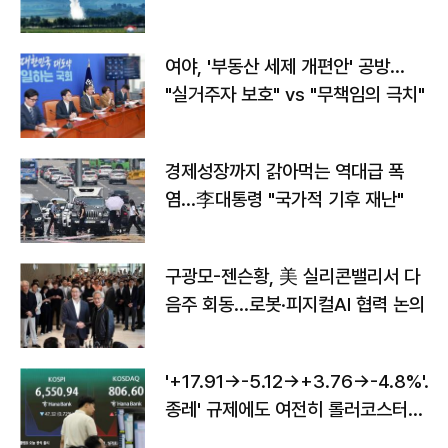
구"
여야, '부동산 세제 개편안' 공방…
"실거주자 보호" vs "무책임의 극치"
경제성장까지 갉아먹는 역대급 폭
염…李대통령 "국가적 기후 재난"
구광모-젠슨황, 美 실리콘밸리서 다
음주 회동…로봇·피지컬AI 협력 논의
'+17.91→-5.12→+3.76→-4.8%'…'
종레' 규제에도 여전히 롤러코스터
타는 코스피