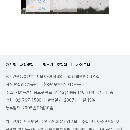
Unmute
개인정보처리방침
청소년보호정책
사이트맵
정기간행등록번호 : 서울 아 00493
회장·발행인 : 곽영길
사장·편집인 : 임규진
청소년보호책임자 : 전운
주소 : 서울특별시 종로구 종로 1길 42(수송동 146-1) 이마빌딩 11층
전화 : 02-767-1500
발행일자 : 2007년 11월 15일
등록일자 : 2008년 01월10일
아주경제는 인터넷신문윤리위원회 윤리강령을 준수합니다. 아주경제의 모든
콘텐츠(기사)는 저작권법의 보호를 받으며, 무단전재, 복사, 배포 등을 금지합