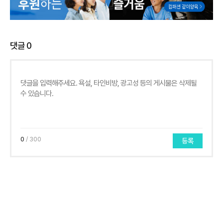
댓글
0
0
/ 300
등록