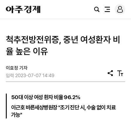
로
아
그
검
전
주
인
색
체
경
메
제
뉴
척추전방전위증, 중년 여성환자 비
율 높은 이유
이효정 기자
공
텍
입력 2023-07-07 14:49
유
스
트
크
기
50대 이상 여성 환자 비율 96.2%
이근호 바른세상병원장 "조기 진단 시, 수술 없이 치료
가능"