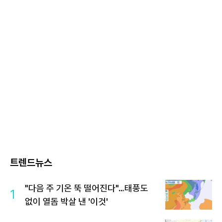
트렌드뉴스
"다음 주 기온 뚝 떨어진다"…태풍도
1
없이 열돔 박살 낸 '이것'