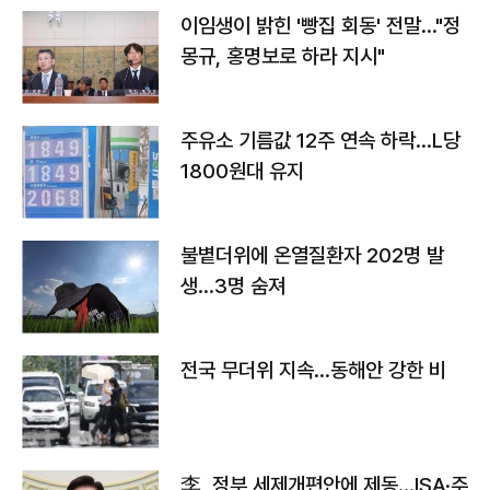
이임생이 밝힌 '빵집 회동' 전말…"정
몽규, 홍명보로 하라 지시"
주유소 기름값 12주 연속 하락…L당
1800원대 유지
불볕더위에 온열질환자 202명 발
생…3명 숨져
전국 무더위 지속…동해안 강한 비
李, 정부 세제개편안에 제동…ISA·주