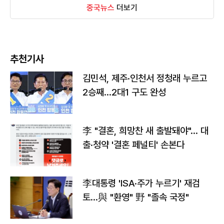
중국뉴스
더보기
추천기사
김민석, 제주·인천서 정청래 누르고
2승째…2대1 구도 완성
李 "결혼, 희망찬 새 출발돼야"… 대
출·청약 '결혼 페널티' 손본다
李대통령 'ISA·주가 누르기' 재검
토…與 "환영" 野 "졸속 국정"