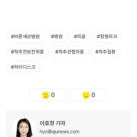
#바른세상병원
#병원
#의료
#정형외과
#척추전방전위증
#척추관협착증
#척추질환
#허리디스크
0
0
이효정 기자
hyo@ajunews.com