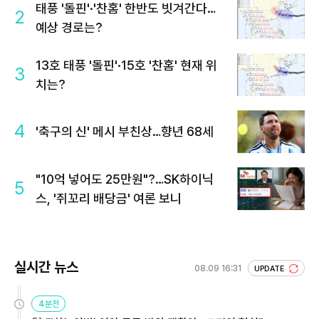
태풍 '돌핀'·'찬홈' 한반도 빗겨간다…
2
예상 경로는?
13호 태풍 '돌핀'·15호 '찬홈' 현재 위
3
치는?
4
'축구의 신' 메시 부친상…향년 68세
"10억 넣어도 25만원"?…SK하이닉
5
스, '쥐꼬리 배당금' 여론 보니
실시간 뉴스
08.09 16:31
UPDATE
4분전