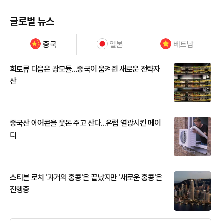
글로벌 뉴스
중국
일본
베트남
희토류 다음은 광모듈…중국이 움켜쥔 새로운 전략자
산
중국산 에어콘을 웃돈 주고 산다...유럽 열광시킨 메이
디
스티븐 로치 '과거의 홍콩'은 끝났지만 '새로운 홍콩'은
진행중