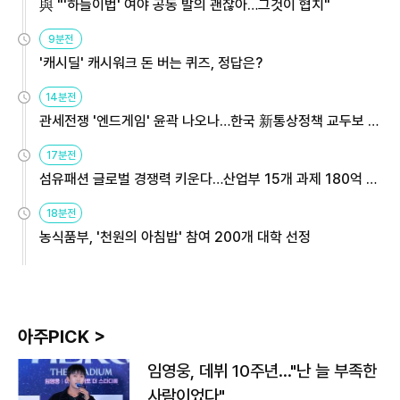
與 "'하늘이법' 여야 공동 발의 괜찮아…그것이 협치"
9분전
'캐시딜' 캐시워크 돈 버는 퀴즈, 정답은?
14분전
관세전쟁 '엔드게임' 윤곽 나오나…한국 新통상정책 교두보 활
용해야
17분전
섬유패션 글로벌 경쟁력 키운다…산업부 15개 과제 180억 지
원
18분전
농식품부, '천원의 아침밥' 참여 200개 대학 선정
아주PICK >
임영웅, 데뷔 10주년…"난 늘 부족한
사람이었다"