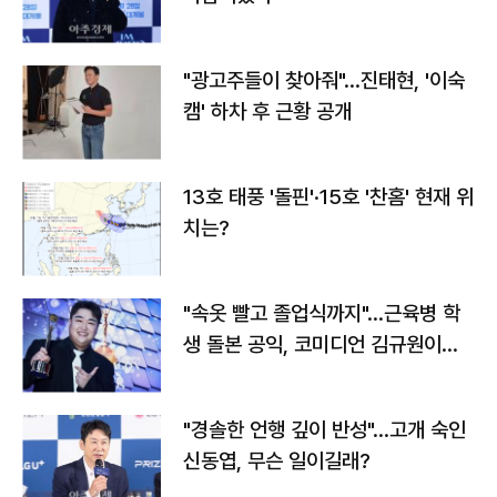
"광고주들이 찾아줘"…진태현, '이숙
캠' 하차 후 근황 공개
13호 태풍 '돌핀'·15호 '찬홈' 현재 위
치는?
"속옷 빨고 졸업식까지"…근육병 학
생 돌본 공익, 코미디언 김규원이었
다
"경솔한 언행 깊이 반성"…고개 숙인
신동엽, 무슨 일이길래?