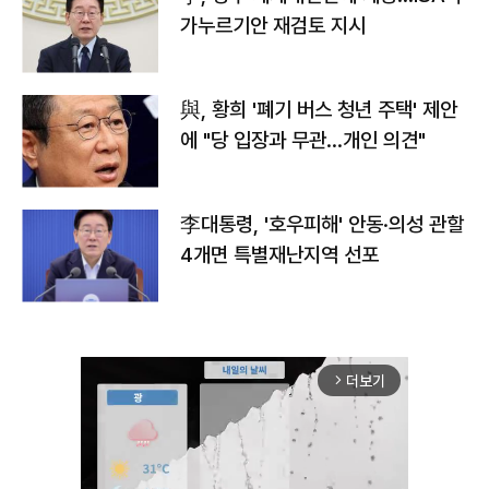
가누르기안 재검토 지시
與, 황희 '폐기 버스 청년 주택' 제안
에 "당 입장과 무관…개인 의견"
李대통령, '호우피해' 안동·의성 관할
4개면 특별재난지역 선포
더보기
arrow_forward_ios